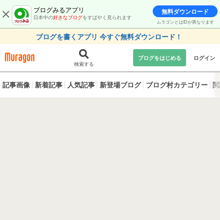
ブログみるアプリ
無料ダウンロード
日本中の
好きなブログ
をすばやく見られます
ムラゴンとはIDが異なります
ブログを書くアプリ 今すぐ無料ダウンロード！
ブログをはじめる
ログイン
検索する
記事画像
新着記事
人気記事
新登場ブログ
ブログ村カテゴリー
閲