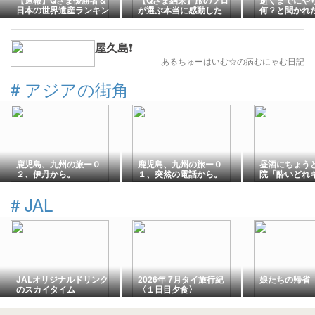
【速報】Qさま優勝者＆
【Qさま結果】旅のプロ
逝くまでにや
日本の世界遺産ランキン
が選ぶ本当に感動した
何？と聞かれ
グは？2026年6月29日
『日本の世界遺産』ラン
てみた
【Qさま優勝への道83】
キングBEST15まとめ！
【2026年6月29日放送】
屋久島❗
あるちゅーはいむ☆の病むにゃむ日記
#
アジアの街角
鹿児島、九州の旅ー０
鹿児島、九州の旅ー０
昼酒にちょう
２、伊丹から。
１、突然の電話から。
院「酔いど
けい」。
#
JAL
JALオリジナルドリンク
2026年 7月タイ旅行紀
娘たちの帰省
のスカイタイム
〈１日目夕食〉