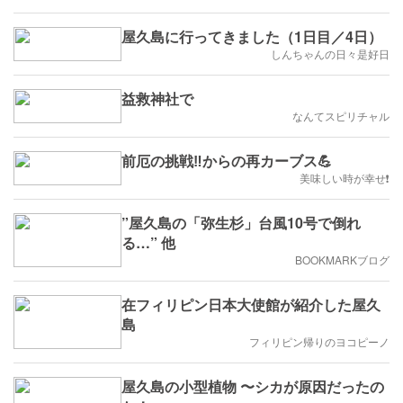
屋久島に行ってきました（1日目／4日）
しんちゃんの日々是好日
益救神社で
なんてスピリチャル
前厄の挑戦‼️からの再カーブス💪
美味しい時が幸せ❗️
”屋久島の「弥生杉」台風10号で倒れ
る…” 他
BOOKMARKブログ
在フィリピン日本大使館が紹介した屋久
島
フィリピン帰りのヨコピーノ
屋久島の小型植物 〜シカが原因だったの