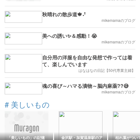
秋晴れの散歩道🍁⠜
mikemamaのブログ
美への誘い✨＆感動！😭
mikemamaのブログ
自分用の洋服を自由な発想で作っては着
て、楽しんでいます
はなはなの日記【50代専業主婦】
魂の喜び～ハマる漬物～脳内麻薬??😅
mikemamaのブログ
#
美しいもの
「美しいもの」の記憶
金沢駅・加賀温泉駅のア
枯れ葉がつい