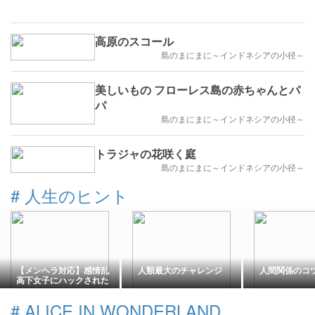
高原のスコール
島のまにまに～インドネシアの小径～
美しいもの フローレス島の赤ちゃんとパ
パ
島のまにまに～インドネシアの小径～
トラジャの花咲く庭
島のまにまに～インドネシアの小径～
#
人生のヒント
【メンヘラ対応】感情乱
人類最大のチャレンジ
人間関係のコツ 
高下女子にハックされた
脳を「プロジェクト管理
術」で正常化する生存戦
#
ALICE IN WONDERLAND
略