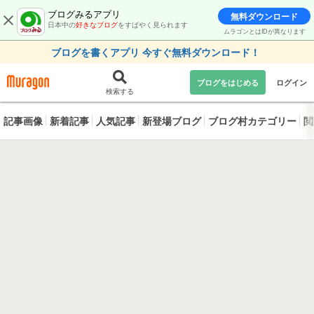
ブログみるアプリ
無料ダウンロード
日本中の
好きなブログ
をすばやく見られます
ムラゴンとはIDが異なります
ブログを書くアプリ 今すぐ無料ダウンロード！
ブログをはじめる
ログイン
検索する
記事画像
新着記事
人気記事
新登場ブログ
ブログ村カテゴリー
閲