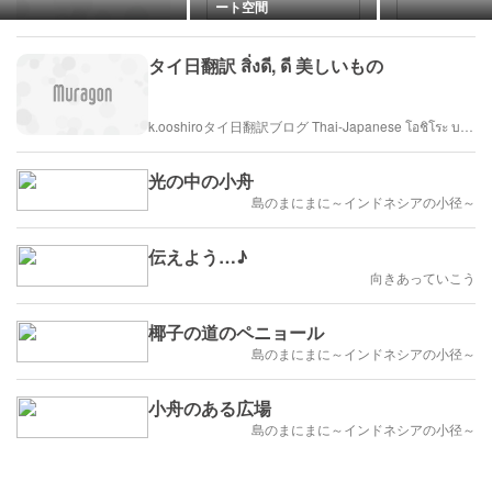
ート空間
タイ日翻訳 สิ่งดี, ดี 美しいもの
k.ooshiroタイ日翻訳ブログ Thai-Japanese โอชิโระ บล็อก ภาษาไทย - ญี่ปุ่น
光の中の小舟
島のまにまに～インドネシアの小径～
伝えよう…♪
向きあっていこう
椰子の道のペニョール
島のまにまに～インドネシアの小径～
小舟のある広場
島のまにまに～インドネシアの小径～