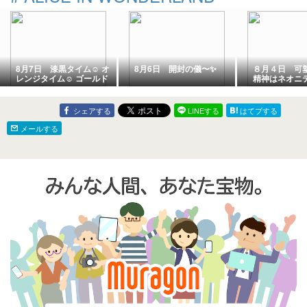
8月7日 漆黒タイム☺️ オ
8月6日 開封の儀〜✨
８月４日 可
レンジタイム☺️ ゴールド
精神はネオニ
タイム😂
るかと我田引
モノ好きな我
理矢理結びつ
シェアする
LINEする
はてブする
メールする