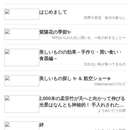
はじめまして
四季の茶花 毎日の暮らし
紫陽花の季節✨
50代からの人生に潤いを。〜私の好きなこと〜
美しいものの効果－手作り・買い食い・
食器編－
太れない私が食べてるもの
美しいもの探し ✨️ ＆ 航空ショー✈️
mikemamaのブログ
2,000本の孟宗竹が天へと向かって伸びる
光景はなんとも神秘的！ 手入れされた綺
麗な竹林を歩けばきっと心が癒やされま
ようめいどう日暦
す ♪ ☆報国寺@鎌倉
絆