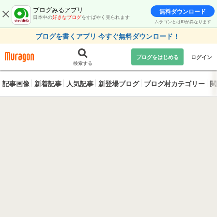
ブログみるアプリ
無料ダウンロード
日本中の
好きなブログ
をすばやく見られます
ムラゴンとはIDが異なります
ブログを書くアプリ 今すぐ無料ダウンロード！
ブログをはじめる
ログイン
検索する
記事画像
新着記事
人気記事
新登場ブログ
ブログ村カテゴリー
閲