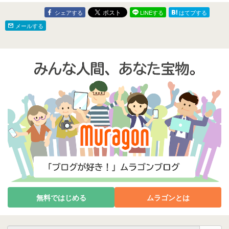
飲み★≪ご当地アイス自
販機へ大集合≫★夕食は
シェアする
LINEする
はてブする
『ミックスピザ』】
メールする
無料ではじめる
ムラゴンとは