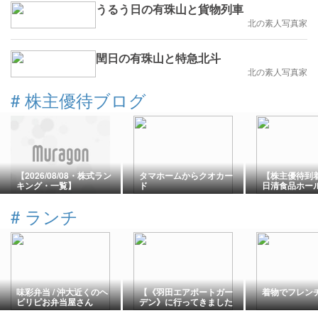
うるう日の有珠山と貨物列車
北の素人写真家
閏日の有珠山と特急北斗
北の素人写真家
#
株主優待ブログ
【2026/08/08・株式ラン
タマホームからクオカー
【株主優待到着 
キング・一覧】
ド
日清食品ホー
ス(株) [289
商品詰め合わ
#
ランチ
味彩弁当 / 沖大近くのヘ
【《羽田エアポートガー
着物でフレン
ビリピお弁当屋さん
デン》に行ってきました
★《しんぱち食堂》で昼