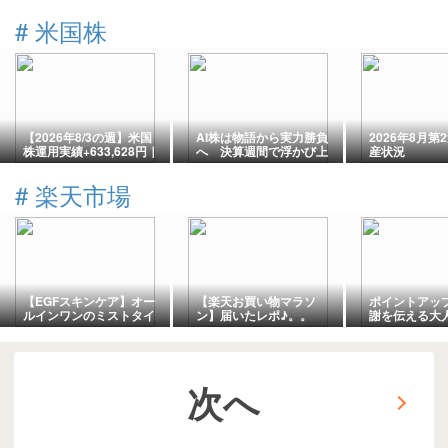
#
米国株
【2026年8/3の週】米国
AI株は物語から実力勝負
2026年8月第
株運用実績+633,628円｜
へ 決算週間で浮かび上
産状況
利益63万円台へ！AI株上
がった6社の明暗
昇で過去最高益更新
#
楽天市場
（PayPay証券）
【EGFスキンケア】オー
【楽天お買い物マラソ
ポイントアッ
ルインワンのミストタイ
ン】届いたレポ♪。。
謝を伝える大
プが使いやすく続けやす
のギフト選び
い【Tocco プレミアムE
ローション】
次へ