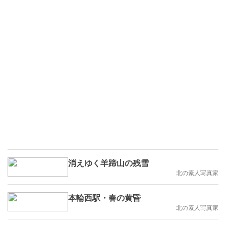
消えゆく羊蹄山の残雪
北の素人写真家
本輪西駅・春の黄昏
北の素人写真家