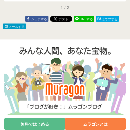
1
/
2
シェアする
LINEする
はてブする
メールする
無料ではじめる
ムラゴンとは