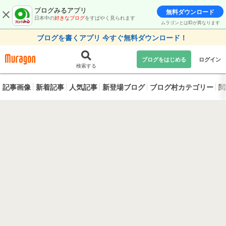
ブログみるアプリ
無料ダウンロード
日本中の
好きなブログ
をすばやく見られます
ムラゴンとはIDが異なります
ブログを書くアプリ 今すぐ無料ダウンロード！
ブログをはじめる
ログイン
検索する
記事画像
新着記事
人気記事
新登場ブログ
ブログ村カテゴリー
閲