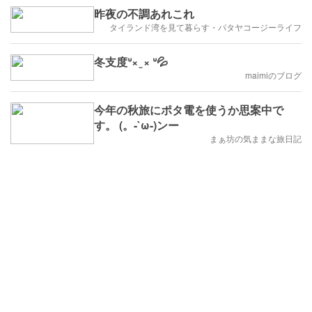
昨夜の不調あれこれ
タイランド湾を見て暮らす・パタヤコージーライフ
冬支度ᐡ× ̫ × ᐡ💦
maimiのブログ
今年の秋旅にポタ電を使うか思案中で
す。 (。-`ω-)ンー
まぁ坊の気ままな旅日記