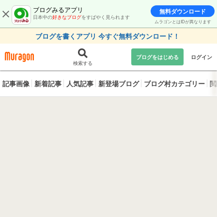
ブログみるアプリ
無料ダウンロード
日本中の
好きなブログ
をすばやく見られます
ムラゴンとはIDが異なります
ブログを書くアプリ 今すぐ無料ダウンロード！
ブログをはじめる
ログイン
検索する
記事画像
新着記事
人気記事
新登場ブログ
ブログ村カテゴリー
閲