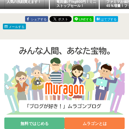
人気の洗顔買えます！
竜田揚げ1kg900円！ミニ
ファミマお値
ストップセール！
45％増量！フ
45％還元！
シェアする
LINEする
はてブする
メールする
無料ではじめる
ムラゴンとは