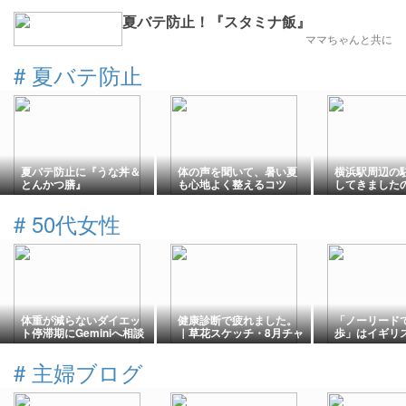
夏バテ防止！『スタミナ飯』
ママちゃんと共に
#
夏バテ防止
夏バテ防止に『うな丼＆
体の声を聞いて、暑い夏
横浜駅周辺の
とんかつ膳』
も心地よく整えるコツ
してきました
#
50代女性
体重が減らないダイエッ
健康診断で疲れました。
「ノーリード
ト停滞期にGeminiへ相談
｜草花スケッチ・8月チャ
歩」はイギリ
してみた｜見直した3つの
レンジDay128/365日
見る光景。
ポイント
ベタ塗り
#
主婦ブログ