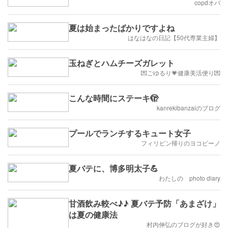
copdオバ
夏は始まったばかりですよね
はなはなの日記【50代専業主婦】
玉ねぎとハムチーズガレット
💌ごゆるり💗健康美活便り💌
こんな時間にステーキ🫣
kanrekibanzaiのブログ
プールでランチするキュート女子
フィリピン帰りのヨコピーノ
夏バテに、博多明太子💪
わたしの photo diary
甘酒飲み較べ♪♪ 夏バテ予防「あまざけ」
は夏の健康法
村内伸弘のブログが好き😍