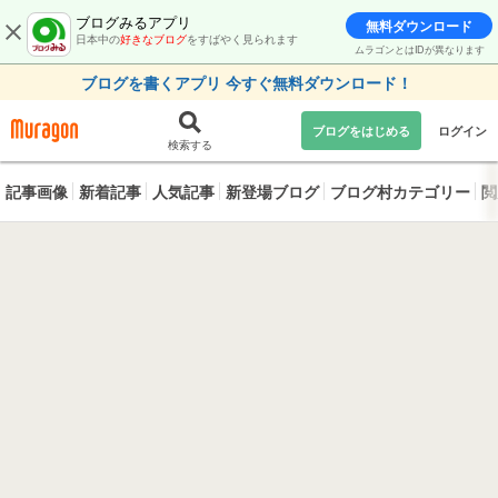
ブログみるアプリ
無料ダウンロード
日本中の
好きなブログ
をすばやく見られます
ムラゴンとはIDが異なります
ブログを書くアプリ 今すぐ無料ダウンロード！
ブログをはじめる
ログイン
検索する
記事画像
新着記事
人気記事
新登場ブログ
ブログ村カテゴリー
閲