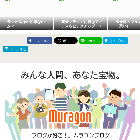
ラジオ体操の効果なの
楽天マラソンお得なアイ
御徒町のジュ
か？
テムをピックアップ！！
（買い）
シェアする
LINEする
はてブする
メールする