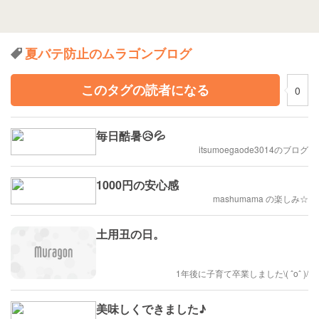
夏バテ防止のムラゴンブログ
このタグの読者になる
0
毎日酷暑😥💦
itsumoegaode3014のブログ
1000円の安心感
mashumama の楽しみ☆
土用丑の日。
1年後に子育て卒業しました\( ˆoˆ )/
美味しくできました♪