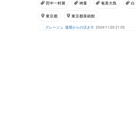
田中一村展
神童
奄美大島
白
東京都
東京都美術館
グレージュ
還暦からの活き方
2024/11/29 21:05