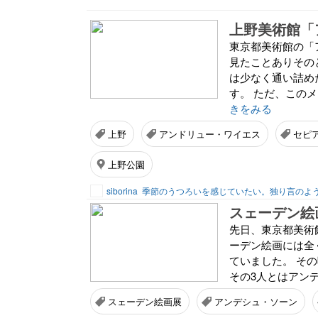
上野美術館「
東京都美術館の「
見たことありその
は少なく通い詰め
す。 ただ、この
きをみる
上野
アンドリュー・ワイエス
セピ
上野公園
siborina
スェーデン絵
先日、東京都美術
ーデン絵画には全
ていました。 そ
その3人とはアン
スェーデン絵画展
アンデシュ・ソーン