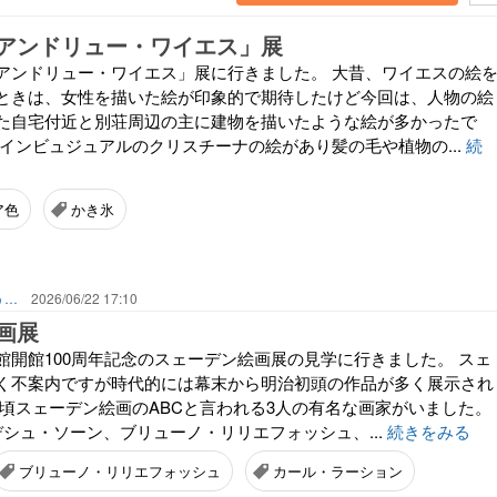
アンドリュー・ワイエス」展
アンドリュー・ワイエス」展に行きました。 大昔、ワイエスの絵
ときは、女性を描いた絵が印象的で期待したけど今回は、人物の絵
た自宅付近と別荘周辺の主に建物を描いたような絵が多かったで
メインビュジュアルのクリスチーナの絵があり髪の毛や植物の...
続
ア色
かき氷
季節のうつろいを感じていたい。独り言のような…
2026/06/22 17:10
画展
館開館100周年記念のスェーデン絵画展の見学に行きました。 スェ
く不案内ですが時代的には幕末から明治初頭の作品が多く展示され
の頃スェーデン絵画のABCと言われる3人の有名な画家がいました。
デシュ・ソーン、ブリューノ・リリエフォッシュ、...
続きをみる
ブリューノ・リリエフォッシュ
カール・ラーション