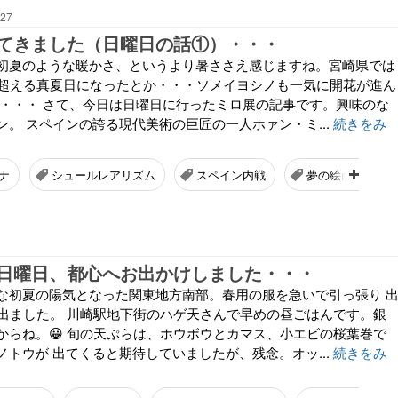
:27
てきました（日曜日の話①）・・・
初夏のような暖かさ、というより暑ささえ感じますね。宮崎県では
を超える真夏日になったとか・・・ソメイヨシノも一気に開花が進ん
ね・・・ さて、今日は日曜日に行ったミロ展の記事です。興味のな
。 スペインの誇る現代美術の巨匠の一人ホァン・ミ...
続きをみ
ーナ
シュールレアリズム
スペイン内戦
夢の絵画シリー
日曜日、都心へお出かけしました・・・
な初夏の陽気となった関東地方南部。春用の服を急いで引っ張り 
を出ました。 川崎駅地下街のハゲ天さんで早めの昼ごはんです。銀
からね。😀 旬の天ぷらは、ホウボウとカマス、小エビの桜葉巻で
トウが 出てくると期待していましたが、残念。オッ...
続きをみ