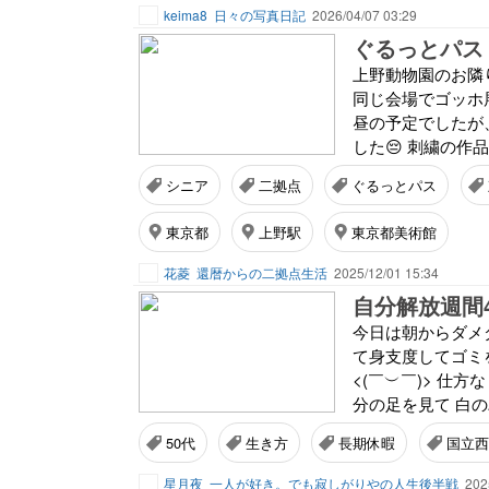
keima8
日々の写真日記
2026/04/07 03:29
ぐるっとパス
上野動物園のお隣
同じ会場でゴッホ
昼の予定でしたが
した😔 刺繍の作
シニア
二拠点
ぐるっとパス
東京都
上野駅
東京都美術館
花菱
還暦からの二拠点生活
2025/12/01 15:34
自分解放週間
今日は朝からダメ
て身支度してゴミ
<⁠(⁠￣⁠︶⁠￣⁠
分の足を見て 白の
50代
生き方
長期休暇
国立西
星月夜
一人が好き。でも寂しがりやの人生後半戦
202