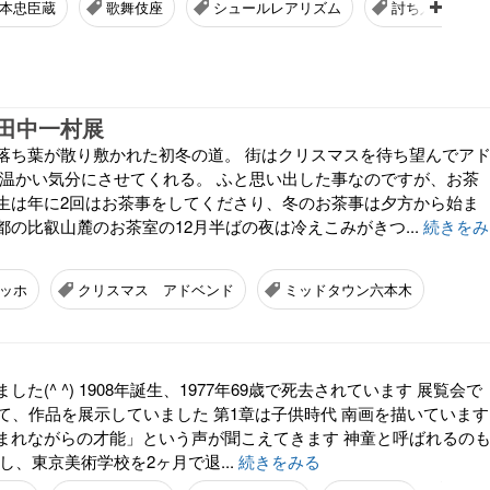
本忠臣蔵
歌舞伎座
シュールレアリズム
討ち入り
田中一村展
落ち葉が散り敷かれた初冬の道。 街はクリスマスを待ち望んでア
が温かい気分にさせてくれる。 ふと思い出した事なのですが、お茶
生は年に2回はお茶事をしてくださり、冬のお茶事は夕方から始ま
の比叡山麓のお茶室の12月半ばの夜は冷えこみがきつ...
続きをみ
ッホ
クリスマス アドベンド
ミッドタウン六本木
た(^ ^) 1908年誕生、1977年69歳で死去されています 展覧会で
けて、作品を展示していました 第1章は子供時代 南画を描いています
まれながらの才能」という声が聞こえてきます 神童と呼ばれるの
し、東京美術学校を2ヶ月で退...
続きをみる