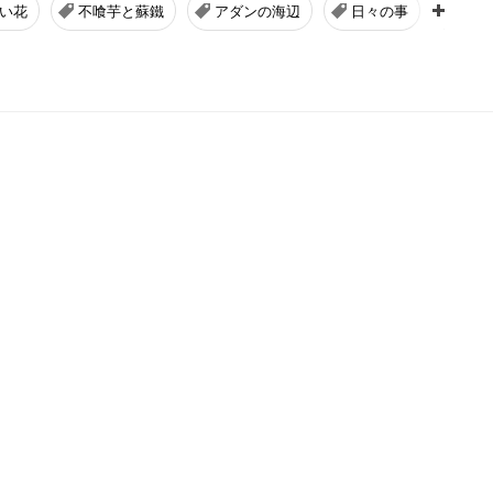
い花
不喰芋と蘇鐵
アダンの海辺
日々の事
６０