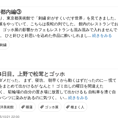
 都内編③
り、東京都美術館で「刺繍 針がすくいだす世界」を見てきました
展をやっていて、こちらは長蛇の列でした。 館内のレストランで
、ゴッホ展の影響かカフェもレストランも混み混みで入れませんで
品。 ひと針ひと針思いを込めた作品に酔いしれまし...
続きをみる
刺繍
4日目。上野で松茸とゴッホ
ダメだった。 まず、寝坊。 朝早くから動くはずだったのに⋯ 慌て
をまとめて出かけるが なんと！ ゴミ出しの曜日を間違えた
)⁠> 仕方なく、 駐輪場の自分の置き場に放置して出かけるも 自転車を漕ぐ自
パンツに染みがあるのに気づく。 い...
続きをみる
洋美術館
睡蓮
ゴッホ展
種まく人
5/10/21 22:00