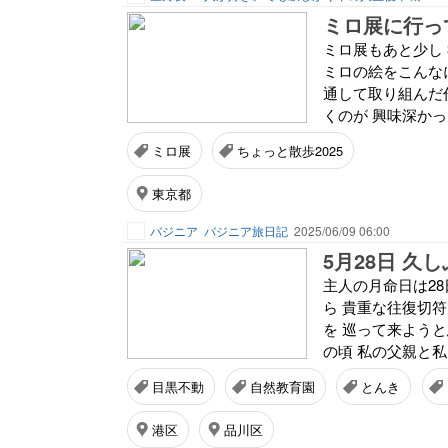
ミロ展に行っ
ミロ展もあと少し
ミロの絵をこんなに
通して取り組んだ
くのが 興味深かっ
ミロ展
ちょっと散歩2025
東京都
バジニア
バジニア旅日記
2025/06/09 06:00
5月28日 久
主人の月命日は28
ら 貴重な往復切
を 巡って来よう
の頃 私の父親と私
目黒不動
自然教育園
とんき
港区
品川区