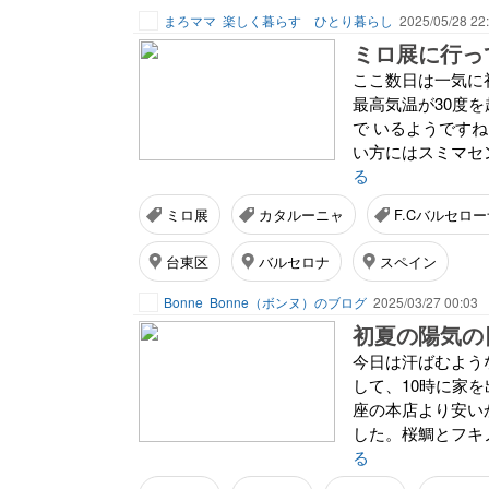
まろママ
楽しく暮らす ひとり暮らし
2025/05/28 22
ミロ展に行っ
ここ数日は一気に
最高気温が30度
で いるようです
い方にはスミマセン
る
ミロ展
カタルーニャ
F.Cバルセロ
台東区
バルセロナ
スペイン
Bonne
Bonne（ボンヌ）のブログ
2025/03/27 00:03
初夏の陽気の
今日は汗ばむよう
して、10時に家
座の本店より安い
した。桜鯛とフキノ
る