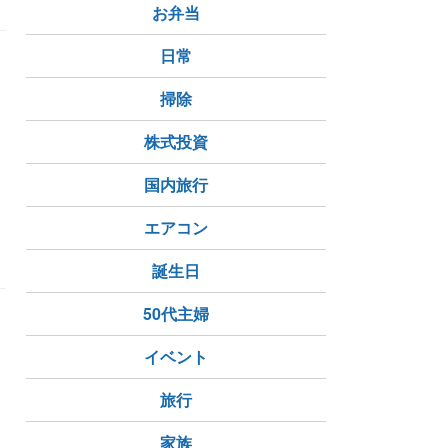
お弁当
日常
掃除
株式投資
国内旅行
ズ
星座シリーズ
パブロ・ピカソ
ジョアン・ミロ
エアコン
誕生日
50代主婦
出
イベント
旅行
家族