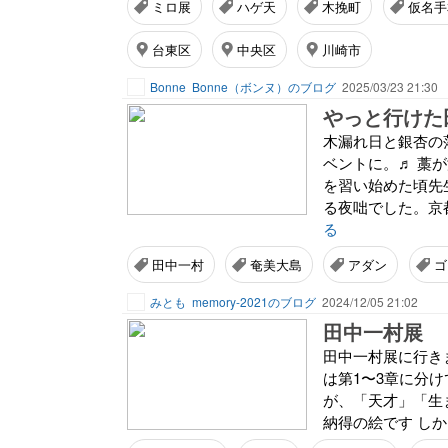
ミロ展
ハゲ天
木挽町
仮名手
台東区
中央区
川崎市
Bonne
Bonne（ボンヌ）のブログ
2025/03/23 21:30
やっと行けた
木漏れ日と銀杏の
ベントに。♬ 藁
を習い始めた頃先
る夜咄でした。京都
る
田中一村
奄美大島
アダン
ゴ
みとも
memory-2021のブログ
2024/12/05 21:02
田中一村展
田中一村展に行きまし
は第1〜3章に分
が、「天才」「生
納得の絵です しか