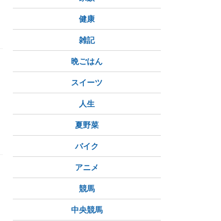
片岡仁左衛門
上野公園
健康
雑記
晩ごはん
ド
スイーツ
人生
夏野菜
バイク
アニメ
競馬
も
中央競馬