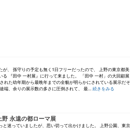
たが、 孫守りの予定も無く1日フリーだったので、 上野の東京都美
いる 『田中 一村展』に行って来ました。 「田中 一村」の大回顧展
称された幼年期から最晩年までの全貌が明らかにされている展示だ
途端、余りの展示数の多さに圧倒されて、 最...
続きをみる
月 上野 永遠の都ローマ展
っと迷っていましたが、思い切って出かけました。 上野公園、東