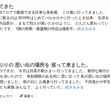
てきた
 3フロアで鑑賞できる圧巻な美術展、 ミロ展に行ってきました。
観るのは 2015年はじめてバルセロナに行ったとき以来、 生涯を
作品群が、 まるで別人が描いたかのように、 どんどん変わってい
たです。 1階の初期・最盛期の作品は撮影不...
続きをみる
しぶりの 思い出の場所を 巡って来ました。
日ですが。 今月は目黒不動さまへ 行ってきました。 親切な御方か
符を頂いたので。 有効期限のある内に 思い立って 私の思い出の場所
と思いました。 前の日に お墓参り行ってきました。 子供達が小学生
たち家族 みんなで、 よく行っていた...
続きをみる
ヒレカツ
墓参り