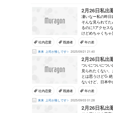
2月26日私出
凄いなー私の昨日
そんな見られてたん
るのに1アクセス
けどめちゃくちゃ
社内恋愛
既婚者
年の差
来来
上司が推しです✨
2025/09/21 21:40
2月26日私出
ついについについに
見られたくない、
とは思うけど💦
ないけど、日本中の
社内恋愛
既婚者
年の差
来来
上司が推しです✨
2025/09/03 01:28
2月26日私出