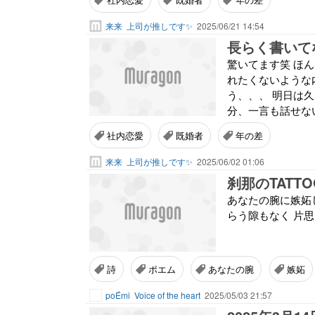
来来
上司が推しです✨
2025/06/21 14:54
長らく書いて
驚いてます笑 ほんとうちの職
れたくないような
う、、、 明日は久
分、一言も話せな
社内恋愛
既婚者
年の差
来来
上司が推しです✨
2025/06/02 01:06
刹那のTATTO
あなたの腕に嫉妬
らう隙もなく 片思
詩
ポエム
あなたの腕
嫉妬
poÉmi
Voice of the heart
2025/05/03 21:57