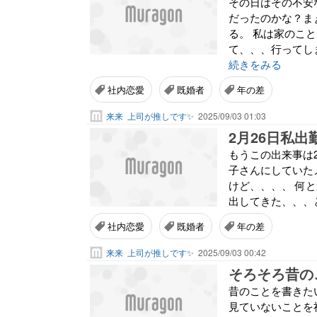
その日はその不安
だったのかな？ま
る。 私は家のこ
て、、、行ってし
続きをみる
社内恋愛
既婚者
年の差
来来
上司が推しです✨
2025/09/03 01:03
2月26日私出
もうこの出来事は2
子さんにしていた
けど、、、、 何
出してきた、、、と
社内恋愛
既婚者
年の差
来来
上司が推しです✨
2025/09/03 00:42
そろそろ昔の
昔のことを書きた
見ていないことを