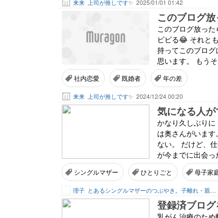
来来
上司が推しです✨
2025/01/01 01:42
このブログ放
このブログ放った
ビビる😂 それと
持ってこのブログ
思います。 もうそ
社内恋愛
既婚者
年の差
来来
上司が推しです✨
2024/12/24 00:20
気になる人が
かなり久しぶりに
は奥さんがいます
ない。 だけど、
が今までに出会った
シングルマザー
ひとりごと
母子家
理子
とあるシングルマザーのつぶやき。子離れ・親離れ
登録済ブログ
乳がん治療のため