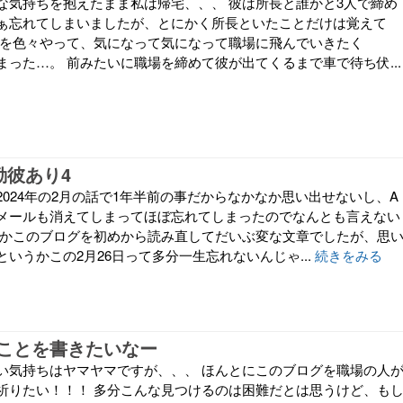
な気持ちを抱えたまま私は帰宅、、、 彼は所長と誰かと3人で締め
ぁ忘れてしまいましたが、とにかく所長といたことだけは覚えて
とを色々やって、気になって気になって職場に飛んでいきたく
まった…。 前みたいに職場を締めて彼が出てくるまで車で待ち伏...
勤彼あり4
024年の2月の話で1年半前の事だからなかなか思い出せないし、A
メールも消えてしまってほぼ忘れてしまったのでなんとも言えない
とかこのブログを初めから読み直してだいぶ変な文章でしたが、思
いうかこの2月26日って多分一生忘れないんじゃ...
続きをみる
ことを書きたいなー
い気持ちはヤマヤマですが、、、 ほんとにこのブログを職場の人
祈りたい！！！ 多分こんな見つけるのは困難だとは思うけど、も