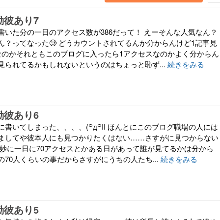
勤彼あり7
書いた分の一日のアクセス数が386だって！ えーそんな人気なん？
？ってなった🥲‎ どうカウントされてるんか分からんけど1記事見
なのかそれともこのブログに入ったら1アクセスなのかよく分からん
見られてるかもしれないというのはちょっと恥ず...
続きをみる
勤彼あり6
書いてしまった、、、、(꒪д꒪II ほんとにこのブログ職場の人には
ましてや彼本人にも見つかりたくはない……さすがに見つからない
 絶妙に一日に70アクセスとかある日があって誰が見てるかは分から
70人くらいの事だからさすがにうちの人たち...
続きをみる
勤彼あり5