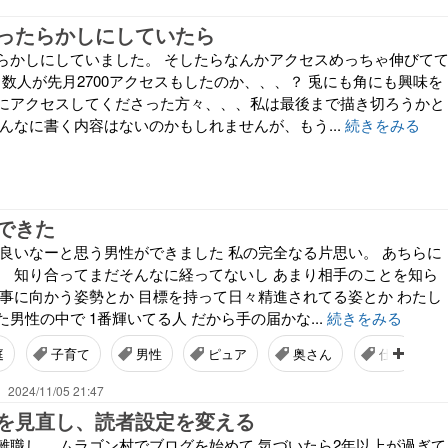
ったらかしにしていたら
らかしにしていました。 そしたらなんかアクセスめっちゃ伸びて
も数人が先月2700アクセスもしたのか、、、？ 兎にも角にも興味を
にアクセスしてくださった方々、、、私は最後まで描き切ろうかと
んなに書く内容はないのかもしれませんが、もう...
続きをみる
できた
 良いなーと思う男性ができました 私の完全なる片思い。 あちらに
。 知り合ってまだそんなに経ってないし あまり相手のことを知ら
仕事に向かう姿勢とか 目標を持って日々精進されてる姿とか わたし
男性の中で 1番輝いてる人 だから手の届かな...
続きをみる
庭
子育て
男性
ピュア
奥さん
仕事
2024/11/05 21:47
を見直し、読者設定を変える
離職し、 ムラゴン村でブログを始めて 気づいたら2年以上が過ぎて