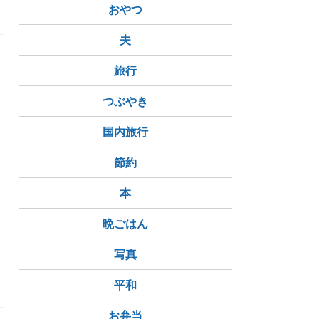
おやつ
夫
旅行
つぶやき
国内旅行
節約
本
晩ごはん
写真
もなく
刹那
TATTOO
平和
お弁当