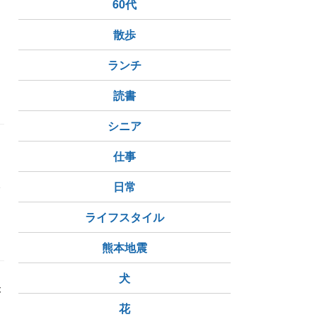
60代
散歩
ランチ
読書
シニア
仕事
い
日常
ライフスタイル
熊本地震
犬
が
し
花