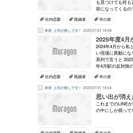
も見つけても何も
容になってくるので
社内恋愛
既婚者
年の差
来来
上司が推しです✨
2025/07/31 18:48
2025年度4月
2024年4月から
い現場に異動になり
系列で言うと 202
年4月駅の反対側の
社内恋愛
既婚者
年の差
来来
上司が推しです✨
2025/07/31 18:44
思い出が消え
これまでのLINE
の中にしか残って
社内恋愛
既婚者
年の差