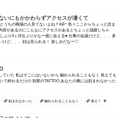
ないにもかかわらずアクセスが凄くて
場の人見てないよね？ꉂ🤣𐤔 色々ここからちょっと読ま
内容があるのにこんなにアクセスがあるとちょっと躊躇しちゃ
しぶり3ヶ月位ぶりかなー彼に会える♥️ 仕事の会議だけど、、、多
いけど、、、顔は見られる！ 楽しみだなー♡
O
していた 私はそこにはいないから 触れられることもなく 覚えても
いで終わるだけの 刹那のTATTOO あなたの腕には刻まれなかった
刻まれなかった
触れられることもなく
覚えてもらう隙