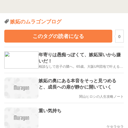
嫉妬のムラゴンブログ
このタグの読者になる
0
年寄りは愚痴っぽくて、嫉妬深いから嫌
いだ！
相談なしで息子の隣へ。65歳。大阪UR団地で叶える「貯金を減らさない」年金暮らし
嫉妬の奥にある本音をそっと見つめる
と、成長への扉が静かに開いていく
関山ヒロシの人生攻略ノート
重い気持ち
ケセラセラ