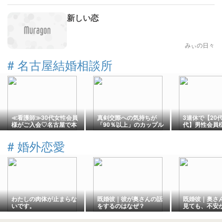
新しい恋
みぃの日々
#
名古屋結婚相談所
≪看護師≫30代女性会員
真剣交際への気持ちが
3連休で【20代
様がご入会♡名古屋で本
「90％以上」のカップル
代】男性会員
気の婚活スタート！
が複数待機中♡
ご入会‼
#
婚外恋愛
わたしの肉体が止まらな
既婚彼｜彼が奥さんの話
既婚彼｜奥さん
いです。
をするのはなぜ？
見ても、不安
理由