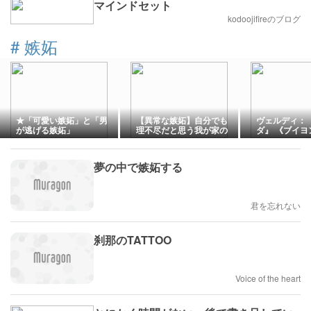
マインドセット
kodoojifireのブログ
#
嫉妬
★「可愛い嫉妬」と「男
【異常な嫉妬】自分でも
ヴェルディ：
が逃げる嫉妬」
理不尽だと思う我が家の
ダ』 《ブイヨン
鉄の掟
アムネリス》
ことの”いさ
夢の中で嫉妬する
君を忘れない
刹那のTATTOO
Voice of the heart