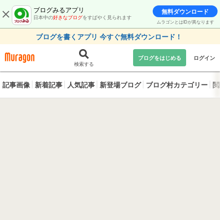
ブログみるアプリ
無料ダウンロード
日本中の
好きなブログ
をすばやく見られます
ムラゴンとはIDが異なります
ブログを書くアプリ 今すぐ無料ダウンロード！
ブログをはじめる
ログイン
検索する
記事画像
新着記事
人気記事
新登場ブログ
ブログ村カテゴリー
閲