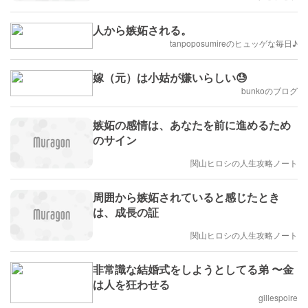
人から嫉妬される。
tanpoposumireのヒュッゲな毎日♪
嫁（元）は小姑が嫌いらしい😓
bunkoのブログ
嫉妬の感情は、あなたを前に進めるため
のサイン
関山ヒロシの人生攻略ノート
周囲から嫉妬されていると感じたとき
は、成長の証
関山ヒロシの人生攻略ノート
非常識な結婚式をしようとしてる弟 〜金
は人を狂わせる
gillespoire