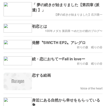
「 夢の続きが始まりました【第四章 (派
遣) 】」
【夢の続きが始まりました】石川善一
初恋とは
100年メダカ 第四章 〜めだかの館のブログ〜
発酵〝SWICTH EP2〟アレグロ
祈りの森 眠りの谷
続・恋におちてーFall in loveー
祈りの森 眠りの谷
恋する絵画
Voice of the heart
身近にある自然から幸せをもらっている
💐