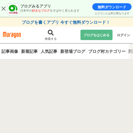
ブログみるアプリ
無料ダウンロード
日本中の
好きなブログ
をすばやく見られます
ムラゴンとはIDが異なります
ブログを書くアプリ 今すぐ無料ダウンロード！
ブログをはじめる
ログイン
検索する
記事画像
新着記事
人気記事
新登場ブログ
ブログ村カテゴリー
閲