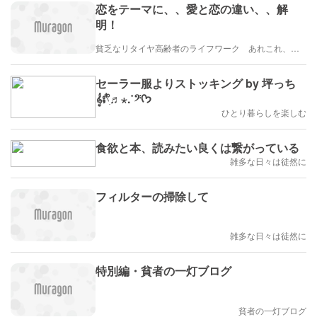
恋をテーマに、、愛と恋の違い、、解
明！
貧乏なリタイヤ高齢者のライフワーク あれこれ、、、
セーラー服よりストッキング by 坪っち
𝄞⨾𓍢ִ໋♬⋆.˚𝄢ᡣ𐭩
ひとり暮らしを楽しむ
食欲と本、読みたい良くは繋がっている
雑多な日々は徒然に
フィルターの掃除して
雑多な日々は徒然に
特別編・貧者の一灯ブログ
貧者の一灯ブログ