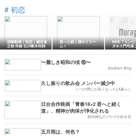
#
初恋
演奏動画｜初恋｜越谷達
君へと続く僕のドリー
NHK『コンビ
之助 作曲 石川啄木作詞
ム！
ダネス門司港
店』第９話◆
恋、そして…
〜麗しき昭和の頃 ⑯〜
Southern Blog
久し振りの飲み会 メンバー減少中
いつの間にか長くなったLA暮らし
日台合作映画「青春18×2 君へと続く
道」、精神が肉体が浄化される
村内伸弘のブログが好き😍
五月雨は、何色？