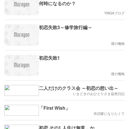
何時になるのか？
YMGAブログ
初恋失敗3～修学旅行編～
僕の懺悔
初恋失敗1
僕の懺悔
二人だけのクラス会 ～初恋の想い出～
いまどきのおひとりさま徒然日記
「First Wish」
作詞家になりたくて
初恋 その1 人生は無常…か