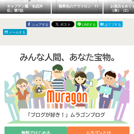
キャプテン翼「初恋外
翡翠色のアヴァロン 11
お風呂をめぐ
伝」第7話
（表）（2）
シェアする
LINEする
はてブする
メールする
無料ではじめる
ムラゴンとは