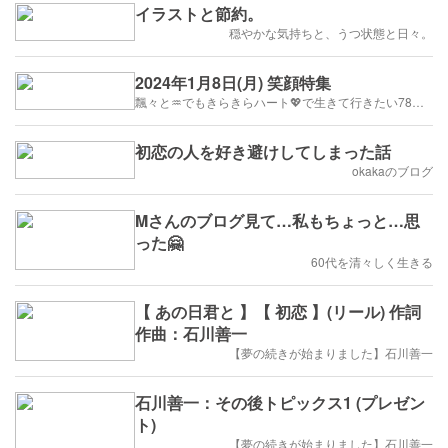
イラストと節約。
穏やかな気持ちと、うつ状態と日々。
2024年1月8日(月) 笑顔特集
飄々と♒でもきらきらハート💖で生きて行きたい78歳の 🍅ほげほげとまとのブログ
初恋の人を好き避けしてしまった話
okakaのブログ
Mさんのブログ見て…私もちょっと…思
った🤗
60代を清々しく生きる
【 あの日君と 】【 初恋 】(リール) 作詞
作曲：石川善一
【夢の続きが始まりました】石川善一
石川善一：その後トピックス1 (プレゼン
ト)
【夢の続きが始まりました】石川善一