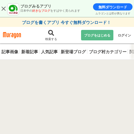
ブログみるアプリ
無料ダウンロード
日本中の
好きなブログ
をすばやく見られます
ムラゴンとはIDが異なります
ブログを書くアプリ 今すぐ無料ダウンロード！
ブログをはじめる
ログイン
検索する
記事画像
新着記事
人気記事
新登場ブログ
ブログ村カテゴリー
閲