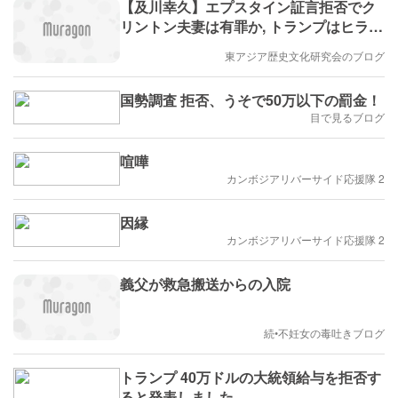
【及川幸久】エプスタイン証言拒否でク
リントン夫妻は有罪か, トランプはヒラリ
ーを追い込むことができるか
東アジア歴史文化研究会のブログ
国勢調査 拒否、うそで50万以下の罰金！
目で見るブログ
喧嘩
カンボジアリバーサイド応援隊 2
因縁
カンボジアリバーサイド応援隊 2
義父が救急搬送からの入院
続•不妊女の毒吐きブログ
トランプ 40万ドルの大統領給与を拒否す
ると発表しました。