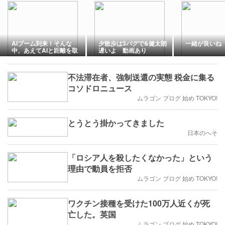
AIブーム到来！そんな
夕散歩は3パグで&健太朗
一緒が良いね
中、あえてAIと距離を取
遅いよ 動画あり
る人も増加中・・・。
不法滞在者、強制送還の実態 税金に集る
コソドロニュース
ムラゴン ブログ 始め TOKYO!
とうとう掛かってきました
日本のへそ
「ロシア人を殺したくなかった」という
理由で動員を拒否
ムラゴン ブログ 始め TOKYO!
ワクチン接種を受けた100万人近くが死
亡した。英国
ムラゴン ブログ 始め TOKYO!