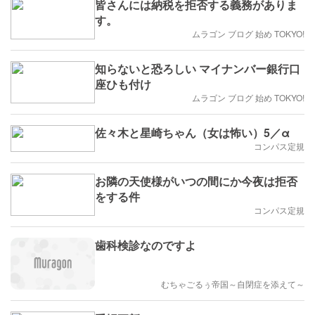
皆さんには納税を拒否する義務がありま
す。
ムラゴン ブログ 始め TOKYO!
知らないと恐ろしい マイナンバー銀行口
座ひも付け
ムラゴン ブログ 始め TOKYO!
佐々木と星崎ちゃん（女は怖い）5／α
コンパス定規
お隣の天使様がいつの間にか今夜は拒否
をする件
コンパス定規
歯科検診なのですよ
むちゃごるぅ帝国～自閉症を添えて～