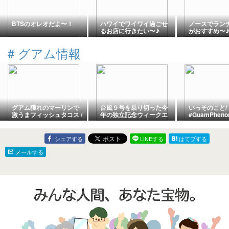
BTSのオレオだよ〜！
ハワイでワイワイ過ごせ
ノースでラン
るお店に行きたい〜♪
がおすすめ〜
#
グアム情報
グアム獲れのマーリンで
台風９号を乗り切った今
いっそのこと/
激うまフィッシュタコス /
年の独立記念ウィークエ
#GuamPheno
Aqua Sunday Brunch,
ンド/ Independence
Dusit Thani Guam
Weekend with Super
Typhoon Bavi
シェアする
LINEする
はてブする
メールする