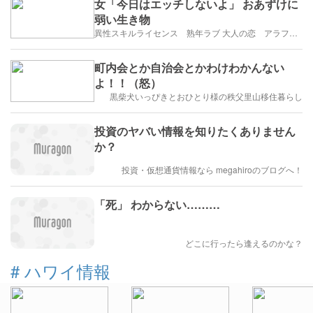
女「今日はエッチしないよ」 おあずけに
弱い生き物
異性スキルライセンス 熟年ラブ 大人の恋 アラフィフ・アラカンブログ
町内会とか自治会とかわけわかんない
よ！！（怒）
黒柴犬いっぴきとおひとり様の秩父里山移住暮らし
投資のヤバい情報を知りたくありません
か？
投資・仮想通貨情報なら megahiroのブログへ！
「死」 わからない………
どこに行ったら逢えるのかな？
#
ハワイ情報