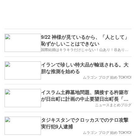
9/22 神様が見ているから、「人として」
恥ずかしいことはできない
国際結婚はキラキラだけじゃない！山あり！谷あり！闇もある！？
イランで珍しい特大品が輸送される。大
胆な推測を始める
ムラゴン ブログ 始め TOKYO!
イスラム土葬墓地問題、隣接する杵築市
が日出町に計画の中止要望日出町長「要
望としては受け止めるが、計画は進めて
ニュースまとめブログ
いきたい」
タジキスタンでクロッカスでのテロ攻撃
実行犯9人逮捕
ムラゴン ブログ 始め TOKYO!