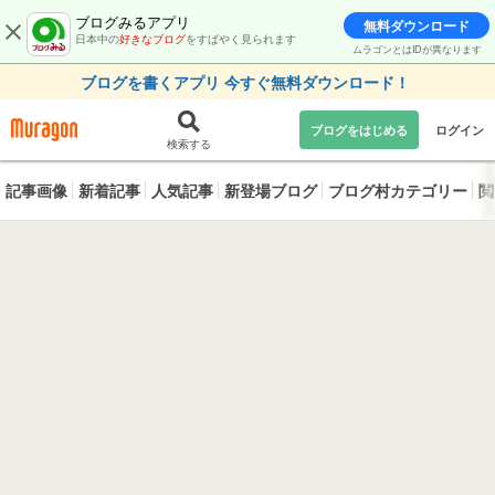
ブログみるアプリ
無料ダウンロード
日本中の
好きなブログ
をすばやく見られます
ムラゴンとはIDが異なります
ブログを書くアプリ 今すぐ無料ダウンロード！
ブログをはじめる
ログイン
検索する
記事画像
新着記事
人気記事
新登場ブログ
ブログ村カテゴリー
閲