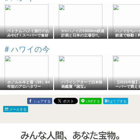
ベトナム ハノイ旅行のお
✨✨ハノイの1000km鉄道
ハノイからハ
みやげ！スーパーで食材
計画と日本の立場😊!!。
鉄道で移動｜
からオヤツ、お茶まで
表・車内・乗
験で解説
#
ハワイの今
ホノルル今と昔（39）84
ハワイシアターで日本映
【2025年版
年前のアロハタワー
画鑑賞『国宝』
ーパーで買え
用お土産15選
ばれるおすす
介
シェアする
LINEする
はてブする
メールする