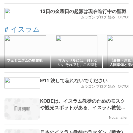
13日の金曜日の起源は現在進行中の聖戦
ムラゴン ブログ 始め TOKYO!
#
イスラム
フェミニズムの現在地
マカッサルには、何もな
【裏技・注意
い。それでも、この街を
入国準備と流れ
好きになった。
Arrival Ca
請可能
9/11 決して忘れないでください
ムラゴン ブログ 始め TOKYO!
KOBEは、イスラム教徒のためのモスク
や観光スポットがある、イスラム教徒に
優しい街です。
Not an alien
日本のイスラム教徒のラマダン（断食）