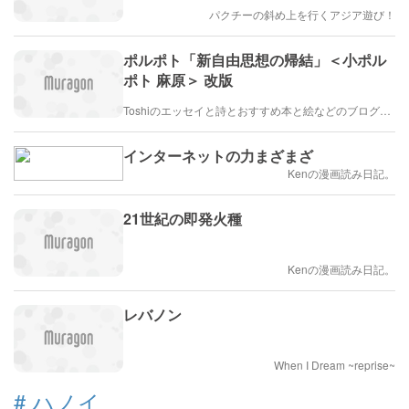
パクチーの斜め上を行くアジア遊び！
ポルポト「新自由思想の帰結」＜小ポル
ポト 麻原＞ 改版
Toshiのエッセイと詩とおすすめ本と絵などのブログ by車戸都志春
インターネットの力まざまざ
Kenの漫画読み日記。
21世紀の即発火種
Kenの漫画読み日記。
レバノン
When I Dream ~reprise~
#
ハノイ