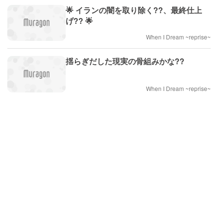
🌟 イランの闇を取り除く??、最終仕上
げ?? 🌟
When I Dream ~reprise~
揺らぎだした現実の骨組みかな??
When I Dream ~reprise~