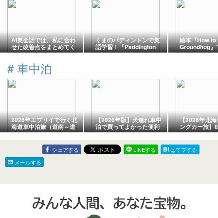
AI英会話では、私に合わ
くまのパディントンで英
絵本『How to C
せた改善点をまとめてく
語学習！『Paddington
Groundho
れる。
Sets Sail』の基本情報と
常で使える英
解説
らすじ解説
#
車中泊
2026年エブリイで行く北
【2026年版】犬連れ車中
【2026年北
海道車中泊旅（道南～道
泊で買ってよかった便利
ングカー旅】8
東）⑭ 釧路でホッケ、
グッズ10選｜愛犬との車
り空スタート
道の駅忠類へ
中泊・キャンプを快適に
林公園キャン
するおすすめアイテム
草刈りのため
シェアする
LINEする
はてブする
ャンピングカ
動。10日振り
メールする
始動です！今
で小雨も降り
風でした