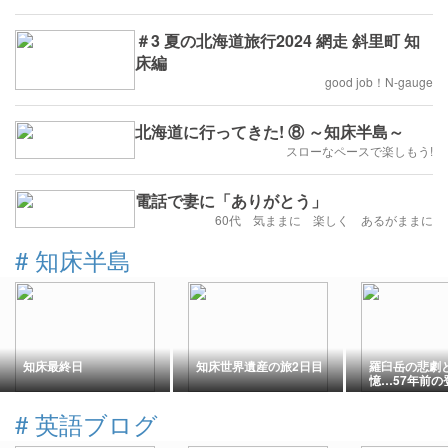
＃3 夏の北海道旅行2024 網走 斜里町 知
床編
good job！N-gauge
北海道に行ってきた! ⑧ ～知床半島～
スローなペースで楽しもう!
電話で妻に「ありがとう」
60代 気ままに 楽しく あるがままに
#
知床半島
知床最終日
知床世界遺産の旅2日目
羅臼岳の悲劇
憶…57年前の
ら
#
英語ブログ