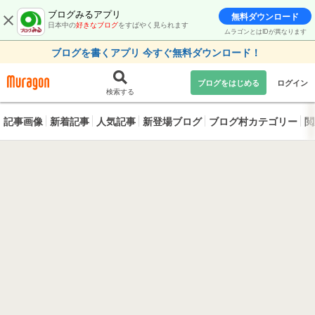
ブログみるアプリ
無料ダウンロード
日本中の
好きなブログ
をすばやく見られます
ムラゴンとはIDが異なります
ブログを書くアプリ 今すぐ無料ダウンロード！
ブログをはじめる
ログイン
検索する
記事画像
新着記事
人気記事
新登場ブログ
ブログ村カテゴリー
閲