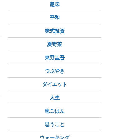
趣味
平和
株式投資
夏野菜
東野圭吾
つぶやき
家族
ダイエット
人生
晩ごはん
思うこと
ウォーキング