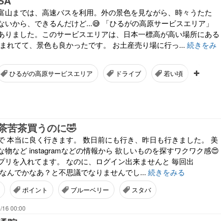
SA
富山までは、高速バスを利用。外の景色を見ながら、時々うたた
いから、できるんだけど...😅 「ひるがの高原サービスエリア」
ありました。このサービスエリアは、日本一標高が高い場所にある
まれてて、景色も良かったです。 お土産売り場に行っ...
続きをみ
ひるがの高原サービスエリア
ドライブ
若い頃
中古
茶苦茶買うのに🤣
で 本当に良く行きます。 数日前にも行き、昨日も行きました。 美
物など instagramなどの情報から 欲しいものを探すワクワク感😍
プリを入れてます。 なのに、ログイン出来ませんと 毎回出
なんでかなあ？と不思議でなりませんでし...
続きをみる
ポイント
ブルーベリー
スタバ
/16 00:00