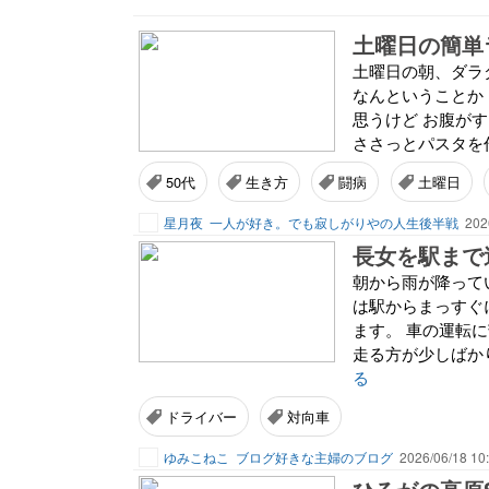
土曜日の簡単
土曜日の朝、ダラ
なんということか
思うけど お腹が
ささっとパスタを作
50代
生き方
闘病
土曜日
星月夜
一人が好き。でも寂しがりやの人生後半戦
202
朝から雨が降って
は駅からまっすぐ
ます。 車の運転
走る方が少しばかり
る
ドライバー
対向車
ゆみこねこ
ブログ好きな主婦のブログ
2026/06/18 10