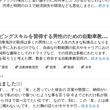
、渋滞と時間のロスで経済損失や環境なども悪化しまさに...
続きを
最
高のドライビングスキルを習得する男性のための自動車教習所選び
- 自動車免許の取得は多くの男性にとって人生の大きな転換点となりま
を手に入れるだけでなく、自由な行動範囲の拡大やキャリアにおけ
純粋な趣味としてのドライブなど、その目的は多岐にわたります。
を取ろうと考えた際、数多く存在する自動車教習所の...
続きをみる
環境
自動車教習所
指導
取得
非常
:14
た😶‍🌫️
す。。 ずっと「友」と思っていた彼女の 言葉や態度に、納得がい
まるで私のせいで傷ついたような事を言う😤 今までどれだけ私が我
から10まで並べ立てたい位です。 なので、別に、この「友」とは疎
構わないんです。 ただ胸の辺りがモヤモヤ😶...
続きをみる