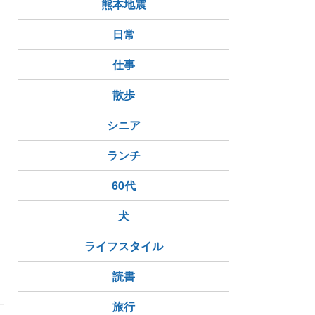
熊本地震
日常
仕事
散歩
車
シニア
ランチ
60代
犬
ライフスタイル
読書
旅行