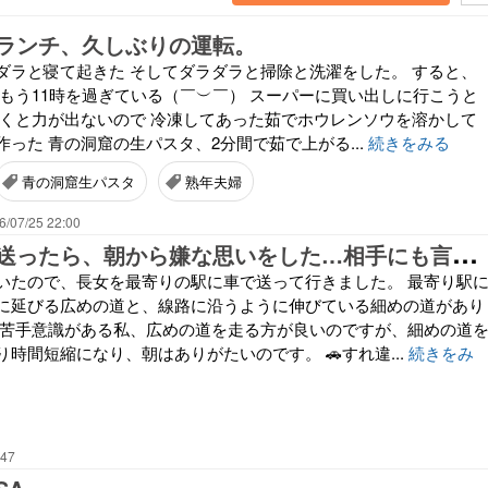
ランチ、久しぶりの運転。
ダラと寝て起きた そしてダラダラと掃除と洗濯をした。 すると、
 もう11時を過ぎている（￣︶￣） スーパーに買い出しに行こうと
すくと力が出ないので 冷凍してあった茹でホウレンソウを溶かして
った 青の洞窟の生パスタ、2分間で茹で上がる...
続きをみる
青の洞窟生パスタ
熟年夫婦
6/07/25 22:00
長
女を駅まで送ったら、朝から嫌な思いをした…相手にも言い分はあるだろうけど、何だかスッキリしない
いたので、長女を最寄りの駅に車で送って行きました。 最寄り駅
に延びる広めの道と、線路に沿うように伸びている細めの道があり
に苦手意識がある私、広めの道を走る方が良いのですが、細めの道
時間短縮になり、朝はありがたいのです。 🚗すれ違...
続きをみ
:47