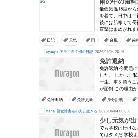
雨の中の歯科
最低気温15度か
を着て、日中は半
後には肌寒くて長
直撃はまぬがれまし
日記
天気
雨
台風
歯
cyacya
アラ古希主婦の日記
2026/06/04 20:16
免許返納
免許返納 今問題
した。 しかし、私
一生、車を買うこと
が面倒 この理由か
免許返納
免許更新
身分証明
hana
視覚障害者の夫と生きる
2026/06/04 06:00
少し元気が出
でも学校は行けな
てはダメだ 学校