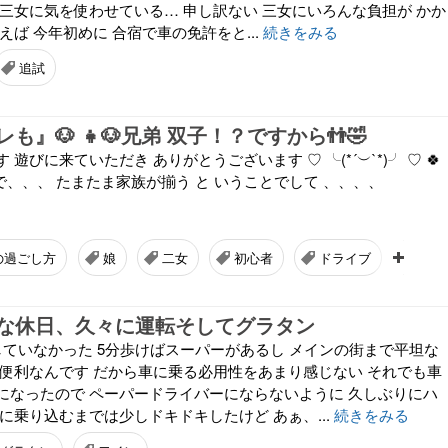
 三女に気を使わせている… 申し訳ない 三女にいろんな負担が かか
えば 今年初めに 合宿で車の免許をと...
続きをみる
追試
も』🐶 👧🐶兄弟 双子！？ですから👬🤣
遊びに来ていただき ありがとうございます ♡ ╰(*´︶`*)╯ ♡ 🍀
わけで、、、 たまたま家族が揃う と いうことでして 、、、、
の過ごし方
娘
二女
初心者
ドライブ
海
な休日、久々に運転そしてグラタン
していなかった 5分歩けばスーパーがあるし メインの街まで平坦な
が便利なんです だから車に乗る必用性をあまり感じない それでも車
になったので ペーパードライバーにならないように 久しぶりにハ
に乗り込むまでは少しドキドキしたけど あぁ、...
続きをみる