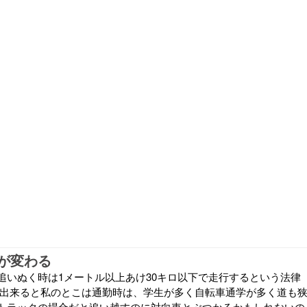
が変わる
追いぬく時は1メートル以上あけ30キロ以下で走行するという法律
が出来ると私のとこは通勤時は、学生が多く自転車通学が多く道も
トラックの場合だと追い越すのに対向車とぶつかるかもしれないの