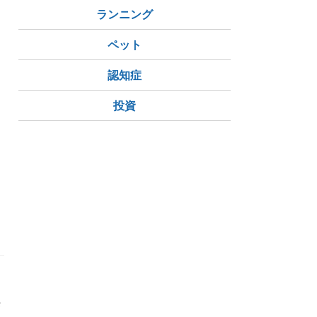
ランニング
ペット
認知症
投資
狭