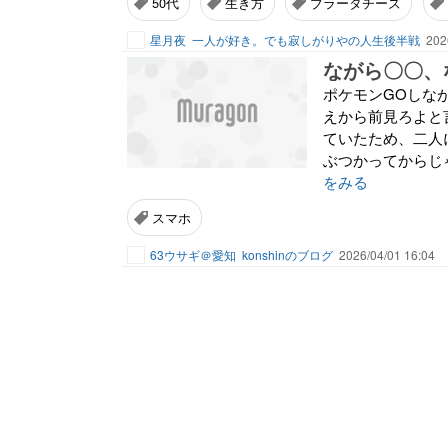
50代
生き方
ブラータチーズ
星月夜
一人が好き。でも寂しがりやの人生後半戦
202
ながら〇〇、
ポケモンGOしな
えから前見ろよと
ていたため、二人
ぶつかってからじ
をみる
スマホ
63ウサギ＠愛知
konshinのブログ
2026/04/01 16:04