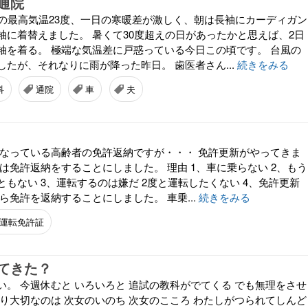
通院
らの最高気温23度、一日の寒暖差が激しく、朝は長袖にカーディガン
袖に着替えました。 暑くて30度超えの日があったかと思えば、2日
袖を着る。 極端な気温差に戸惑っている今日この頃です。 台風の
たが、それなりに雨が降った昨日。 歯医者さん...
続きをみる
科
通院
車
夫
になっている高齢者の免許返納ですが・・・ 免許更新がやってきま
は免許返納をすることにしました。 理由 1、車に乗らない 2、もう
もない 3、運転するのは嫌だ 2度と運転したくない 4、免許更新
ら免許を返納することにしました。 車乗...
続きをみる
運転免許証
てきた？
い。 今週休むと いろいろと 追試の教科がでてくる でも無理をさせ
より大切なのは 次女のいのち 次女のこころ わたしがつられてしんど