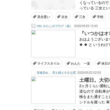
くなっているので
っている 三女とい
具合悪い
次女
三女
学校
mio
わたしのブログ（仮）
2026/05/26 12:43
『いつかはオレ
おはようございます 
🍀 🍀 と いう
ライフスタイル
わんた 一楽
休日
笑食Zoo…
空と緑と小さな窓
2026/05/22 02:53
土曜日。大切
2ヶ月くらい運転
道なので 自転車
検をまた通すこと
ンドルを握った 車