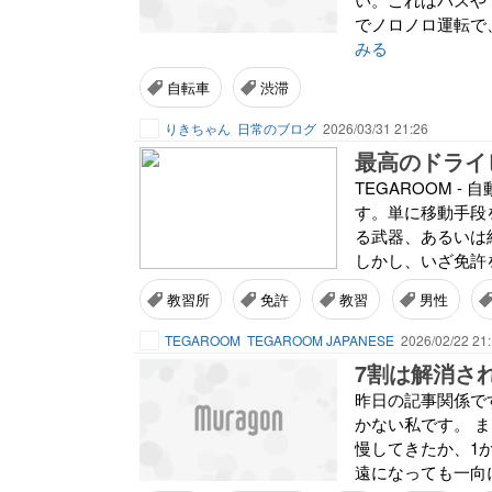
でノロノロ運転で
みる
自転車
渋滞
りきちゃん
日常のブログ
2026/03/31 21:26
TEGAROOM 
す。単に移動手段
る武器、あるいは
しかし、いざ免許
教習所
免許
教習
男性
TEGAROOM
TEGAROOM JAPANESE
2026/02/22 21
7割は解消されまし
昨日の記事関係で
かない私です。 
慢してきたか、1
遠になっても一向に