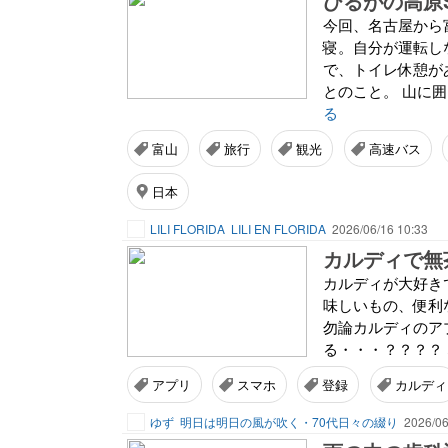
ひるがの高原
今回、名古屋から
寝。自分が運転しな
で、トイレ休憩が
とのこと。 山に囲
る
富山
旅行
観光
高速バス
日本
LILI FLORIDA
LILI EN FLORIDA
2026/06/16 10:33
カルディで無
カルディが大好き
味しいもの、便利な
勿論カルディのア
る・・・？？？？ 
アプリ
スマホ
登録
カルディ
ゆず
明日は明日の風が吹く・70代日々の綴り
2026/06