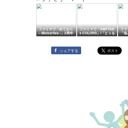
ファミマで「めておら
ファミマで「AMPTAK
ファ
– Meteorites -」2周年
x COLORS」/「とぅる
「塩
記念ランダムブロマイ
りぷ – True＆Lip」新
ン」
ドが2026年8月4日発
作ブロマイドが2026年
売、全7種の中から1枚
8月4日発売、オリジナ
がランダムで出力。店
ル曲『Club A×C – な
シェアする
内放送などの告知も実
にわ町店 -』/『True＆
施
Lip』のビジュアルが
ブロマイドになって登
場。“STPR Family MV
Collection ブロマイ
ド”第2弾