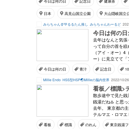
今日は何の日
記念日
健康茶
日本
高見山国立公園
大山隠岐国立
みらちゃん🍨💚るるたん推し
みらちゃんわーるど
202
今日は何の日>
去年はなんと気張
って自分の首を絞
（アイ・オー）4（
ー）に見立てて「ア
今日は何の日
青汁
記念日
1
Millie Endo
HSS型HSP🌏Millieの脳内世界
2022/10/26
看板／標識>
散歩途中で見た銭湯
銭湯だね♨️ と思
去年。 東京都の主催
テルマエ・ロマエⅡ V
看板
標識
のれん
東京銭湯フ