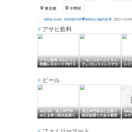
東京都
中野区
Millie Endo
HSS型HSP🌏Millieの脳内世界
2021/10/09
#
アサヒ飲料
アサヒ飲料 カルピスと
『モンスターストライ
アサ
特製レモネード PET 5
ク』(モンスト)×ドデカ
レミ
00ml
ミン コラボキャンペー
ミル
ンが2026年7月21日ス
タート、マサムネ / パ
#
ビール
ンドラ / リンネ / ニケ /
ジュゲム / ルシファー /
ヤクモ / エリスが参
加。「アクスタ」や
「ルシファー フィギュ
ア ドデカミン リペイ
ントVer.」が当たる!
Vol.729 池上本門寺
池上本門寺みたま祭り
3w
みたま祭り納涼盆踊り
納涼盆踊り大会＆都営
ルサ
大会＆都営浅草線の車
浅草線の車庫
庫
#
ファミリーマート