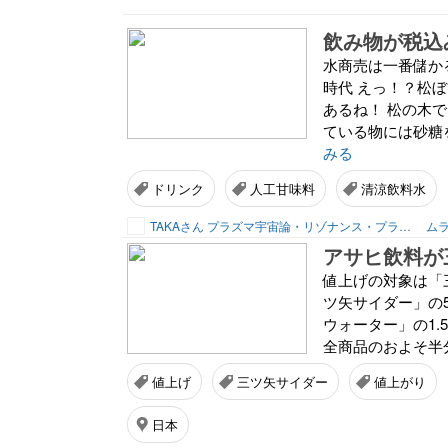
飲み物が税込
水商売は一番儲か
時代 えっ！？松
あるね！ 松の木
ている物には砂糖
みる
ドリンク
人工甘味料
清涼飲料水
TAKAさん プラズマ宇宙論・リゾナンス・プランナー
ムラ
アサヒ飲料が
値上げの対象は「
ツ矢サイダー」の5
ウォーター」の1.
全商品のおよそ半分
値上げ
三ツ矢サイダー
値上がり
日本