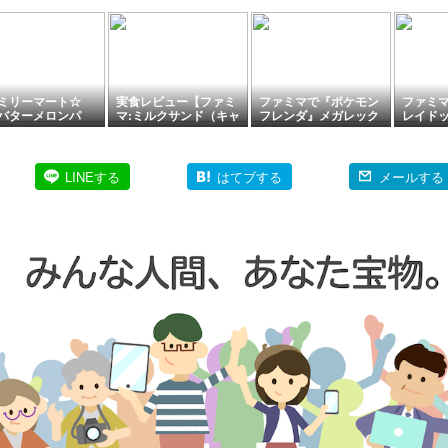
ミリーマート☆
実食レビュー【ファミ
ファミマで『ポケモン
ファミ
バターメロンパ
マ:ミルクサンド（キャ
フレンダ』メガレック
レイドッ
♪
ラメルソース入り）】
ウザのスペシャルフレ
ト)』ん
カロリー・消費期限な
ンダピックもらえる!
ントシー
どもご紹介！
ポケモン コラボキャン
月14日
ペーンが2026年8月11
/ 太宰治
LINEする
はてブする
メールする
日スタート
泉鏡花 
ちが可
シールに
全9種か
ラを選