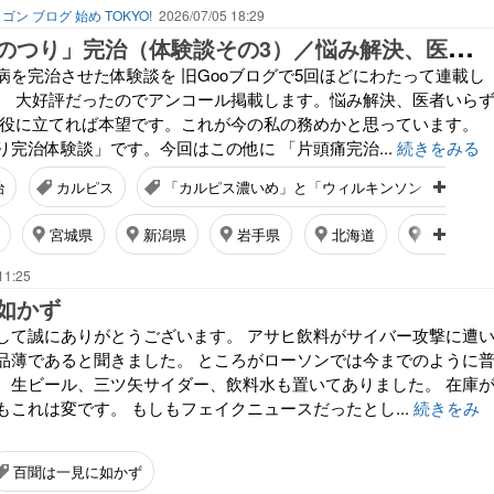
ゴン ブログ 始め TOKYO!
2026/07/05 18:29
就
寝時の「足のつり」完治（体験談その3）／悩み解決、医者いらず
病を完治させた体験談を 旧Gooブログで5回ほどにわたって連載し
。 大好評だったのでアンコール掲載します。悩み解決、医者いら
お役に立てれば本望です。これが今の私の務めかと思っています。
完治体験談」です。今回はこの他に 「片頭痛完治...
続きをみる
治
カルピス
「カルピス濃いめ」と「ウィルキンソン・エキスト
宮城県
新潟県
岩手県
北海道
長野県
11:25
如かず
して誠にありがとうございます。 アサヒ飲料がサイバー攻撃に遭
品薄であると聞きました。 ところがローソンでは今までのように
、生ビール、三ツ矢サイダー、飲料水も置いてありました。 在庫
これは変です。 もしもフェイクニュースだったとし...
続きをみ
百聞は一見に如かず