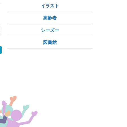
イラスト
高齢者
マで『文豪スト
ファミマで『文豪スト
ファミマで「文豪スト
ファミリー
シーズー
グス(文ス
レイドッグス(文ス
レイドッグス んまほっ
ファミペイ払
まほっぺ プリ
ト)』んまほっぺミニア
ぺ マスコットぬいぐる
円以上の買
ルが2026年8
クリルスタンドが2026
み」が2026年8月7日
「購入金額
図書館
に発売、中島敦
年8月7日に発売、中島
店頭発売、中島敦 / 太
のファミマ
 / 江戸川乱歩 /
敦 / 太宰治 / 江戸川乱
宰治 / 芥川龍之介 / 中
が45,00
/ 芥川龍之介た
歩 / 泉鏡花 / 芥川龍之
原中也が可愛いミニキ
付与上限あり。
愛いミニキャラ
介 / 中原中也 / フョー
ャラ姿で登場!
7まで)
なって登場!
ドル / ニコライ / シグ
ら好きなキャ
マが可愛いミニキャラ
んで購入可能
姿で登場!