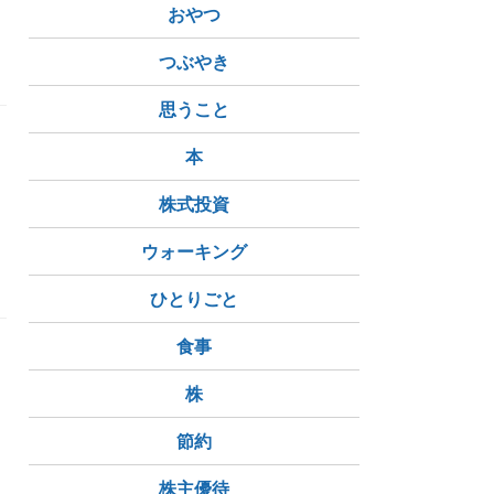
岡山電気軌道
卵
おやつ
立公園
三陸復興国立公園
利尻礼文サロベツ国立公園
支
つぶやき
思うこと
本
株式投資
ウォーキング
CM
八名信夫
ひとりごと
食事
株
節約
牛乳石鹸
明治乳業
株主優待