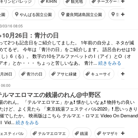
キリンビバレッジ
KIRIN
観光地
チーズケーキ
公園
やんばる国立公園
慶良間諸島国立公園
磐梯朝日国
3/03/16 08:05
10月26日：青汁の日
って2つも記念日をご紹介してました。 1年前の自分よ、ネタが減
めてるぞ。 今年は「青汁の日」をご紹介します。 語呂合わせは10
し）6（る）。 数字の10をアルファベットの I（アイ）とO（オ
オ」とか・・・ ちょっと苦しいなあ。 青汁...
続きをみる
0月26日
青汁の日
アサヒ緑健
キューサイ
なつか
 06:00
テルマエロマエの銭湯のれん@中野区
のれん。 「テルマエロマエ」かぁ❗️ 懐かしいなぁ❗️ 物持ちの良い
ったけど、よく見たら 「東京銭湯フェスティバル2020」❗️ 思いっきり
でしたか。 映画版はこちら テルマエ・ロマエ Video On Demand
id...
続きをみる
ェスティバル
テルマエロマエ
銭湯
ヤマザキマリ