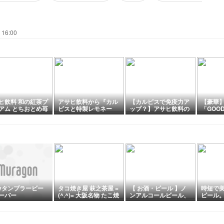
 16:00
ヒ飲料 和の紅茶プ
アサヒ飲料から『カル
【カルピスで免疫力ア
【豪華
アム とちおとめ苺
ピスと特製レモネー
ップ？】アサヒ飲料の
「GOOD
クティー 370ml
ド』が2026年7月14日
PLUSカルピス 免疫サ
OX」が
に期間限定で新発売
ポート
る！(26/
ayタンブラービー
タコ焼き屋 萩之茶屋 =
【 お酒・ビール 】ノ
時短で
ーバー
(^.^)= 大阪名物 たこ焼
ンアルコールビール、
ビール
き スーパードライ他
オリオンビールのクリ
ンチ
新世界 黒門市
アフリーを買って飲み
ました！