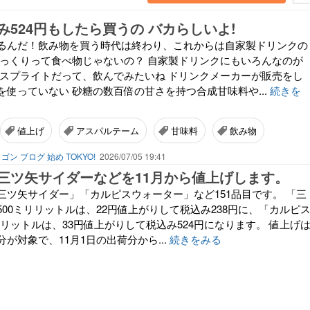
み524円もしたら買うの バカらしいよ!
るんだ！飲み物を買う時代は終わり、これからは自家製ドリンクの
ぼっくりって食べ物じゃないの？ 自家製ドリンクにもいろんなのが
でスプライトだって、飲んでみたいね ドリンクメーカーが販売をし
を使っていない 砂糖の数百倍の甘さを持つ合成甘味料や...
続きを
値上げ
アスパルテーム
甘味料
飲み物
ゴン ブログ 始め TOKYO!
2026/07/05 19:41
三ツ矢サイダーなどを11月から値上げします。
三ツ矢サイダー」「カルピスウォーター」など151品目です。 「三
00ミリリットルは、22円値上がりして税込み238円に、「カルピ
5リットルは、33円値上がりして税込み524円になります。 値上げ
が対象で、11月1日の出荷分から...
続きをみる