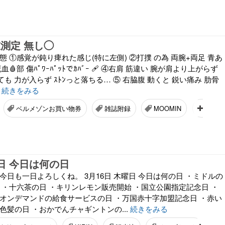
測定 無し◯
態 ①感覚が鈍り痺れた感じ(特に左側) ②打撲 の為 両腕+両足 青あ
🩸部 傷ﾊﾟﾜｰﾊﾟｯﾄでｶﾊﾞｰ 🩹 ④右肩 筋違い 腕が肩より上がらず
も 力が入らず ｽﾄﾝっと落ちる… ⑤ 右脇腹 動くと 鋭い痛み 肋骨
.
続きをみる
ベルメゾンお買い物券
雑誌附録
MOOMIN
懸賞当
6日 今日は何の日
今日も一日よろしくね。 3月16日 木曜日 今日は何の日 ・ミドルの
 ・十六茶の日 ・キリンレモン販売開始 ・国立公園指定記念日 ・
ルオンデマンドの給食サービスの日 ・万国赤十字加盟記念日 ・赤い
色髪の日 ・おかでんチャギントンの...
続きをみる