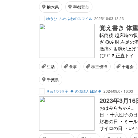
栃木県
宇都宮市
ゆうひ
ふわふわのスマイル
2025/10/03 13:23
覚え書き 体重
転倒後 起床時の状
ざ ③左肘 左足の流血
激痛⚡ ＆腕が上げて
にﾋﾋﾞ❓ 正直トイ..
生活
食事
株主優待
千趣会
千葉県
きゅぴパラ子
🔶 のほほん日記 🔶
2024/09/07 16:03
2023年3月1
おはみらちゃん。 
日 ・十六団子の日
財務の日 ・ミー
サイロの日 ・いい