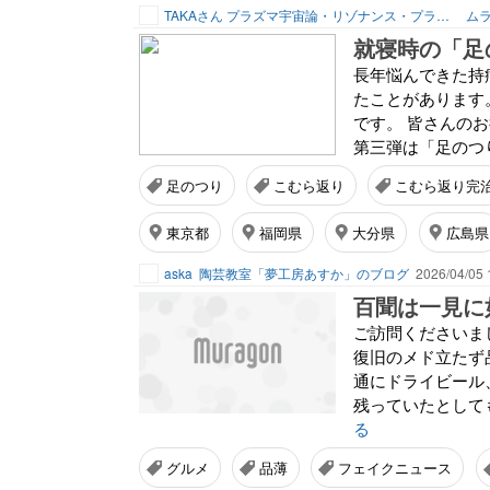
TAKAさん プラズマ宇宙論・リゾナンス・プランナー
ムラ
長年悩んできた持
たことがあります
です。 皆さんの
第三弾は「足のつり
足のつり
こむら返り
こむら返り完
東京都
福岡県
大分県
広島県
aska
陶芸教室「夢工房あすか」のブログ
2026/04/05 
百聞は一見に
ご訪問くださいま
復旧のメド立たず
通にドライビール
残っていたとしても
る
グルメ
品薄
フェイクニュース