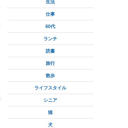
生活
仕事
ず
60代
ランチ
ラ炭酸水」割り
足のつり完治
旨い
持病完治体験談
読書
旅行
散歩
い
ライフスタイル
普
が
シニア
猫
犬