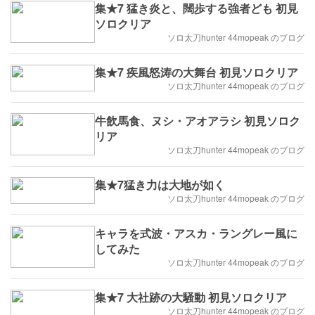
集★7 猛き炎と、闊歩する強者ども 初見
ソロクリア
ソロ太刀hunter 44mopeak のブログ
集★7 疾風怒涛の大舞台 初見ソロクリア
ソロ太刀hunter 44mopeak のブログ
牛飲馬食、ヌシ・アオアラシ 初見ソロク
リア
ソロ太刀hunter 44mopeak のブログ
集★7猛き力は大地が如く
ソロ太刀hunter 44mopeak のブログ
キャラを式波・アスカ・ラングレー風に
してみた
ソロ太刀hunter 44mopeak のブログ
集★7 大社跡の大騒動 初見ソロクリア
ソロ太刀hunter 44mopeak のブログ