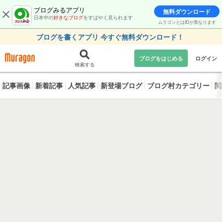
ブログみるアプリ
無料ダウンロード
日本中の
好きなブログ
をすばやく見られます
ムラゴンとはIDが異なります
ブログを書くアプリ 今すぐ無料ダウンロード！
ブログをはじめる
ログイン
検索する
記事画像
新着記事
人気記事
新登場ブログ
ブログ村カテゴリー
閲