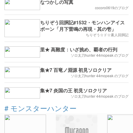
なつかしの写真
cocoro0619のブログ
ちりぞう回胴記#1532・モンハンアイス
ボーン「月下雷鳴の再現・其の壱」
ちりぞう☆ド☆素人回胴記
里★ 高難度：いざ挑め、覇者の行列
ソロ太刀hunter 44mopeak のブログ
集★7 百竜ノ淵源 初見ソロクリア
ソロ太刀hunter 44mopeak のブログ
集★7 炎国の王 初見ソロクリア
ソロ太刀hunter 44mopeak のブログ
#
モンスターハンター