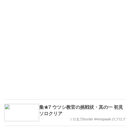
集★7 ウツシ教官の挑戦状・其の一 初見
ソロクリア
ソロ太刀hunter 44mopeak のブログ