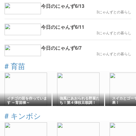
今日のにゃんず6/13
3にゃんずとの暮らし
今日のにゃんず6/11
3にゃんずとの暮らし
今日のにゃんず6/7
3にゃんずとの暮らし
#
育苗
イチゴの苗を作っていま
強風にあおられる野菜た
スイカとゴー
す ～育苗棟～
ち！第４弾枝豆順調！
果！
#
キンボシ