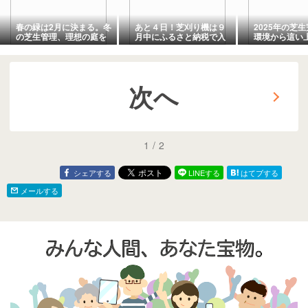
春の緑は2月に決まる。冬
あと４日！芝刈り機は９
2025年の芝
の芝生管理、理想の庭を
月中にふるさと納税で入
環境から這い
作るための「先回り」準
手したほうが良い理由
緯
備術
次へ
1
/
2
シェアする
LINEする
はてブする
メールする