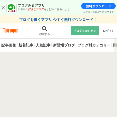
ブログみるアプリ
無料ダウンロード
日本中の
好きなブログ
をすばやく見られます
ムラゴンとはIDが異なります
ブログを書くアプリ 今すぐ無料ダウンロード！
ブログをはじめる
ログイン
検索する
記事画像
新着記事
人気記事
新登場ブログ
ブログ村カテゴリー
閲