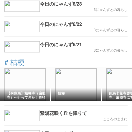
今日のにゃんず6/28
3にゃんずとの暮らし
今日のにゃんず6/22
3にゃんずとの暮らし
今日のにゃんず6/21
3にゃんずとの暮らし
#
桔梗
【兵庫県】桔梗寺（遍照
桔梗
但馬七花寺霊
寺）へ行ってきた！見頃
寺、遍照寺に
の桔梗とお茶のお接待に
癒やされる
紫陽花咲く丘を降りて
こころのままに