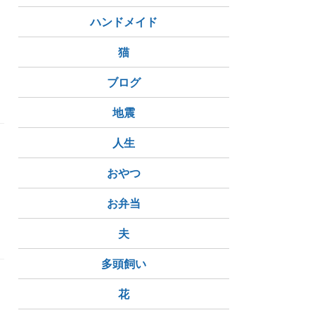
ハンドメイド
猫
ブログ
地震
人生
おやつ
お弁当
フラットアース
夫
多頭飼い
花
ま