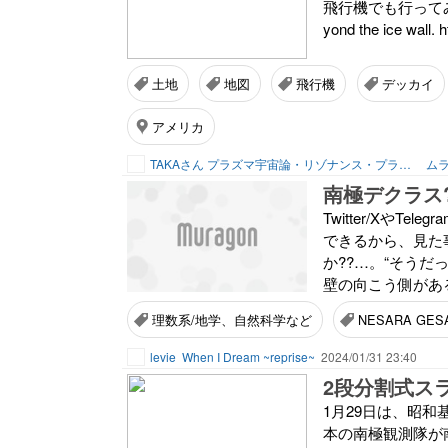
飛行機でも行ってみたいな Thi
yond the ice wall. h
土地
地図
飛行機
デッカイ
アメリカ
TAKAさん プラズマ宇宙論・リゾナンス・プランナー
ムラ
南極デクラス?
Twitter/Xや
できるから、見た
か??…。“そうだ
壁の向こう側があ
理数系/地学、自然科学など
NESARA GES
levie
When I Dream ~reprise~
2024/01/31 23:40
2段分割式ス
1月29日は、昭和
本の南極観測隊が