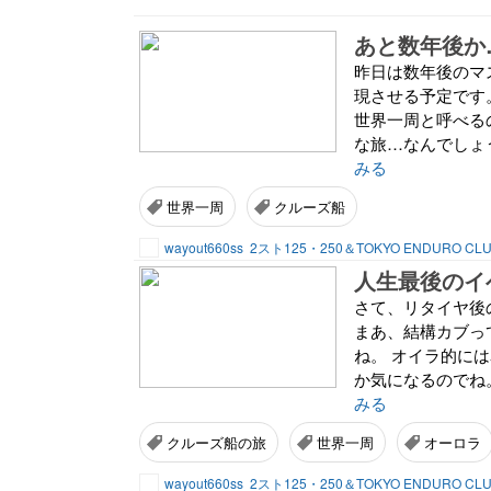
あと数年後か
昨日は数年後のマ
現させる予定です
世界一周と呼べる
な旅…なんでしょ
みる
世界一周
クルーズ船
wayout660ss
2スト125・250＆TOKYO ENDURO CL
人生最後のイ
さて、リタイヤ後
まあ、結構カブっ
ね。 オイラ的に
か気になるのでね
みる
クルーズ船の旅
世界一周
オーロラ
wayout660ss
2スト125・250＆TOKYO ENDURO CL