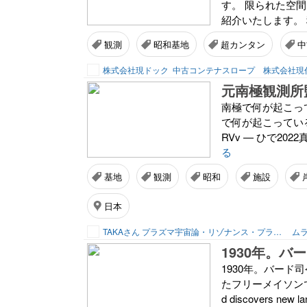
す。 限られた空
紹介いたします。 積
観測
昭和基地
超カンタン
中
株式会社現ドック
中古コンテナスロープ 株式会社現
元南極観測所
南極で何が起こっ
で何が起こっているか
RVv — ひで2022真実を
る
基地
観測
昭和
施設
日本
TAKAさん プラズマ宇宙論・リゾナンス・プランナー
ムラ
1930年。
1930年。バー
たフリーメイソンで、
d discovers new la