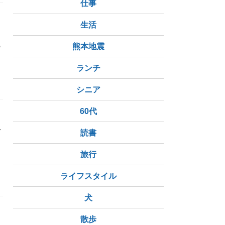
仕事
生活
の
熊本地震
ランチ
BS
シニア
60代
デ
読書
旅行
星
財務省前
デモ
ライフスタイル
犬
散歩