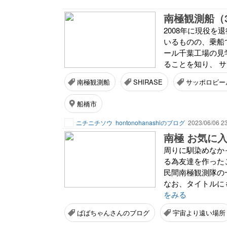
南極観測船（3
2008年に現役を
いるものの、乗船
ール千葉工場の見学
ることを知り、 サ
南極観測船
SHIRASE
サッポロビー
船橋市
ニチニチソウ
hontonohanashiのブログ
2023/06/06 2
南極 お気に
周りに馴染めなか
る為友達を作った
民間南極観測隊の
なお、タイトルに
をみる
ばばちゃんさんのブログ
宇宙より遠い場所