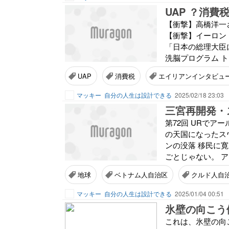
【衝撃】高橋洋一
【衝撃】イーロン
「日本の総理大臣
洗脳プログラム ト
UAP
消費税
エイリアンインタビュ
マッキー
自分の人生は設計できる
2025/02/18 23:03
第72回 URで
の天国になったス
ンの没落 移民に
ごとじゃない。 ア
地球
ベトナム人自治区
クルド人自
マッキー
自分の人生は設計できる
2025/01/04 00:51
氷壁の向こう側
これは、氷壁の向