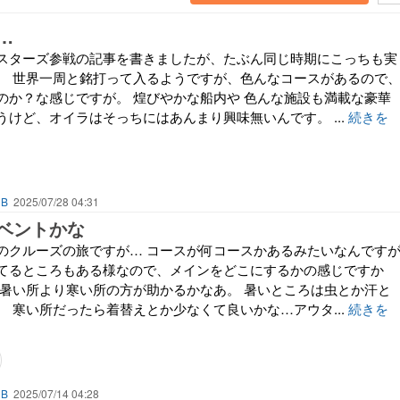
…
スターズ参戦の記事を書きましたが、たぶん同じ時期にこっちも実
。 世界一周と銘打って入るようですが、色んなコースがあるので
のか？な感じですが。 煌びやかな船内や 色んな施設も満載な豪華
うけど、オイラはそっちにはあんまり興味無いんです。 ...
続きを
UB
2025/07/28 04:31
ベントかな
のクルーズの旅ですが… コースが何コースかあるみたいなんです
てるところもある様なので、メインをどこにするかの感じですか
は暑い所より寒い所の方が助かるかなあ。 暑いところは虫とか汗と
。 寒い所だったら着替えとか少なくて良いかな…アウタ...
続きを
UB
2025/07/14 04:28