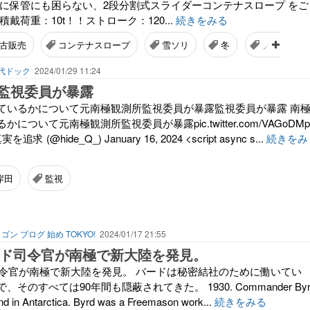
間に保管にも困らない、2段分割式スライダーコンテナスロープ をご
戴荷重：10t！！ストローク：120...
続きをみる
古販売
コンテナスロープ
雪ソリ
冬
ノルウェー
代ドック
2024/01/29 11:24
監視委員が暴露
ているかについて元南極観測所監視委員が暴露監視委員が暴露 南
について元南極観測所監視委員が暴露pic.twitter.com/VAGoDMp
追求 (@hide_Q_) January 16, 2024 <script async s...
続きをみ
岸田
監視
ゴン ブログ 始め TOKYO!
2024/01/17 21:55
バード司令官が南極で新大陸を発見。
ド司令官が南極で新大陸を発見。 バードは秘密結社のために働いてい
そのすべては90年間も隠蔽されてきた。 1930. Commander By
nd in Antarctica. Byrd was a Freemason work...
続きをみる