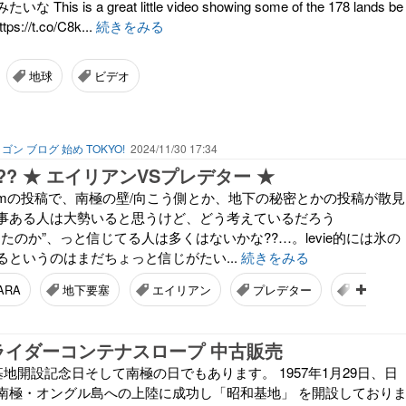
s is a great little video showing some of the 178 lands be
ttps://t.co/C8k...
続きをみる
地球
ビデオ
ゴン ブログ 始め TOKYO!
2024/11/30 17:34
? ★ エイリアンVSプレデター ★
Telegramの投稿で、南極の壁/向こう側とか、地下の秘密とかの投稿が散見
事ある人は大勢いると思うけど、どう考えているだろう
ったのか”、っと信じてる人は多くはないかな??…。levie的には氷の
るというのはまだちょっと信じがたい...
続きをみる
ARA
地下要塞
エイリアン
プレデター
昭和基地
ライダーコンテナスロープ 中古販売
基地開設記念日そして南極の日でもあります。 1957年1月29日、日
南極・オングル島への上陸に成功し「昭和基地」 を開設しており