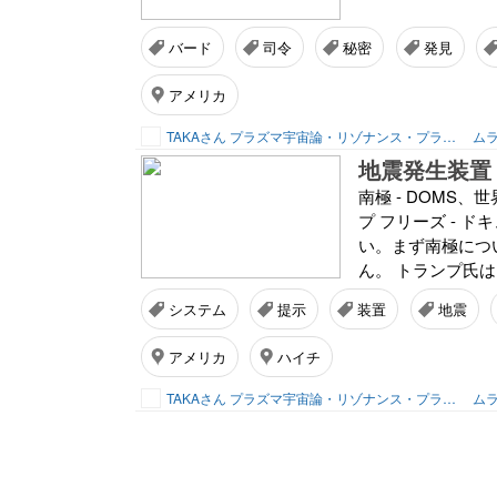
バード
司令
秘密
発見
アメリカ
TAKAさん プラズマ宇宙論・リゾナンス・プランナー
ムラ
地震発生装置 南
南極 - DOMS
プ フリーズ - 
い。まず南極につ
ん。 トランプ氏は
システム
提示
装置
地震
アメリカ
ハイチ
TAKAさん プラズマ宇宙論・リゾナンス・プランナー
ムラ