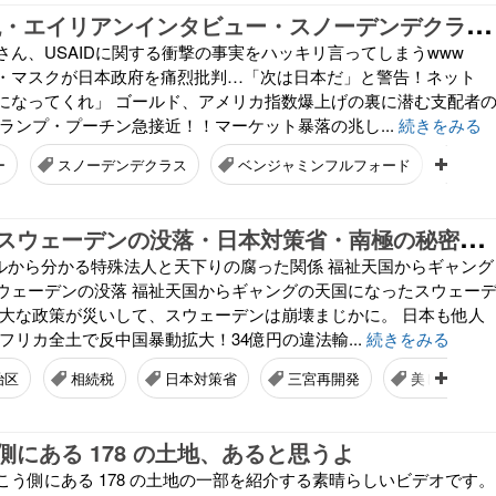
U
AP ？消費税・エイリアンインタビュー・スノーデンデクラス・ベンジャミンフルフォード・DUMBS・南極の秘密
さん、USAIDに関する衝撃の事実をハッキリ言ってしまうwww
・マスクが日本政府を痛烈批判…「次は日本だ」と警告！ネット
になってくれ」 ゴールド、アメリカ指数爆上げの裏に潜む支配者
ランプ・プーチン急接近！！マーケット暴落の兆し...
続きをみる
ー
スノーデンデクラス
ベンジャミンフルフォード
DUM
三
宮再開発・スウェーデンの没落・日本対策省・南極の秘密・財務省前デモライブ中継
アールから分かる特殊法人と天下りの腐った関係 福祉天国からギャング
ウェーデンの没落 福祉天国からギャングの天国になったスウェー
寛大な政策が災いして、スウェーデンは崩壊まじかに。 日本も他人
フリカ全土で反中国暴動拡大！34億円の違法輸...
続きをみる
治区
相続税
日本対策省
三宮再開発
美しき緑の
にある 178 の土地、あると思うよ
こう側にある 178 の土地の一部を紹介する素晴らしいビデオです。