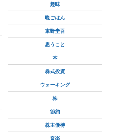
趣味
晩ごはん
スコット
東野圭吾
思うこと
極
本
株式投資
ウォーキング
株
節約
株主優待
r
音楽