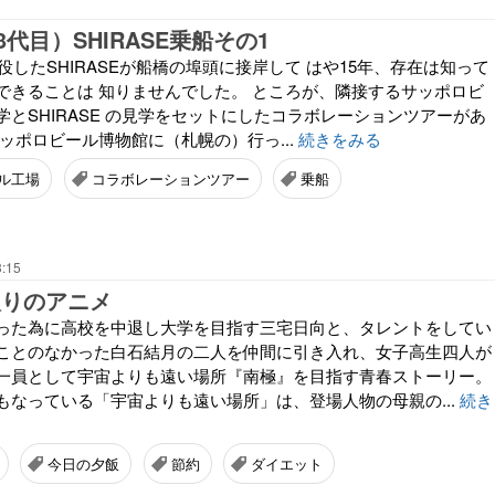
代目）SHIRASE乗船その1
退役したSHIRASEが船橋の埠頭に接岸して はや15年、存在は知って
できることは 知りませんでした。 ところが、隣接するサッポロビ
とSHIRASE の見学をセットにしたコラボレーションツアーがあ
ッポロビール博物館に（札幌の）行っ...
続きをみる
ル工場
コラボレーションツアー
乗船
3:15
入りのアニメ
った為に高校を中退し大学を目指す三宅日向と、タレントをしてい
ことのなかった白石結月の二人を仲間に引き入れ、女子高生四人が
一員として宇宙よりも遠い場所『南極』を目指す青春ストーリー。
もなっている「宇宙よりも遠い場所」は、登場人物の母親の...
続き
今日の夕飯
節約
ダイエット