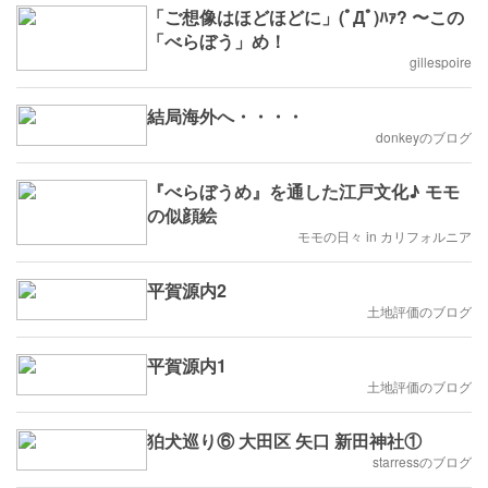
「ご想像はほどほどに」(ﾟДﾟ)ﾊｧ? 〜この
「べらぼう」め！
gillespoire
結局海外へ・・・・
donkeyのブログ
『べらぼうめ』を通した江戸文化♪ モモ
の似顔絵
モモの日々 in カリフォルニア
平賀源内2
土地評価のブログ
平賀源内1
土地評価のブログ
狛犬巡り⑥ 大田区 矢口 新田神社①
starressのブログ