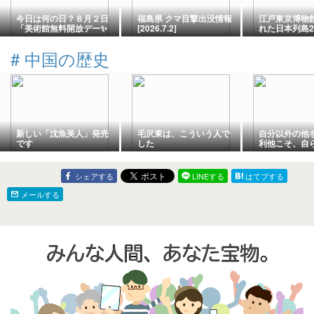
今日は何の日？８月２日
福島県 クマ目撃出没情報
江戸東京博物
「美術館無料開放デー✨
[2026.7.2]
れた日本列島2
❤️✨」注意と全プログラ
（２）
ム紹介♪❤️８月２日(日)❤️
#
中国の歴史
２０２６年@日曜日の美
術館@地元ローマ市発！
現地イタリア最新情報♪
新しい「沈魚美人」発売
毛沢東は、こういう人で
自分以外の他
です
した
利他こそ、自
喜びへと通じ
らの救済、覚
ている。
シェアする
LINEする
はてブする
メールする