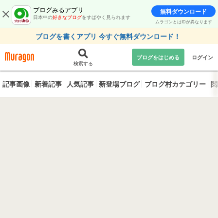
ブログみるアプリ
無料ダウンロード
日本中の
好きなブログ
をすばやく見られます
ムラゴンとはIDが異なります
ブログを書くアプリ 今すぐ無料ダウンロード！
ブログをはじめる
ログイン
検索する
記事画像
新着記事
人気記事
新登場ブログ
ブログ村カテゴリー
閲