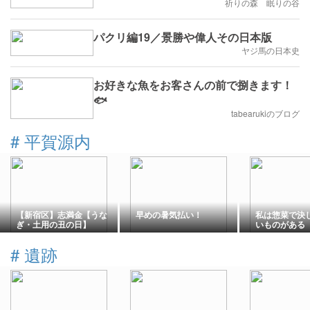
祈りの森 眠りの谷
パクリ編19／景勝や偉人その日本版
ヤジ馬の日本史
お好きな魚をお客さんの前で捌きます！
🐟
tabearukiのブログ
#
平賀源内
【新宿区】志満金【うな
早めの暑気払い！
私は惣菜で決
ぎ・土用の丑の日】
いものがある
#
遺跡