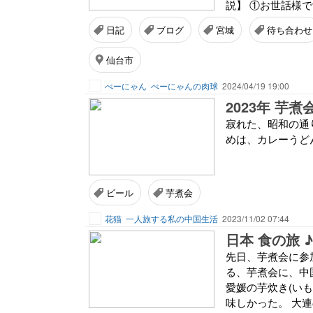
説】 ①お世話様で
日記
ブログ
宮城
待ち合わせ
仙台市
べーにゃん
べーにゃんの肉球
2024/04/19 19:00
2023年 芋煮
寂れた、昭和の通り
めは、カレーうどん 青
ビール
芋煮会
花猫
一人旅する私の中国生活
2023/11/02 07:44
日本 食の旅 ♪(
先日、芋煮会に参加
る、芋煮会に、中
愛媛の芋炊き(いも
味しかった。 大連