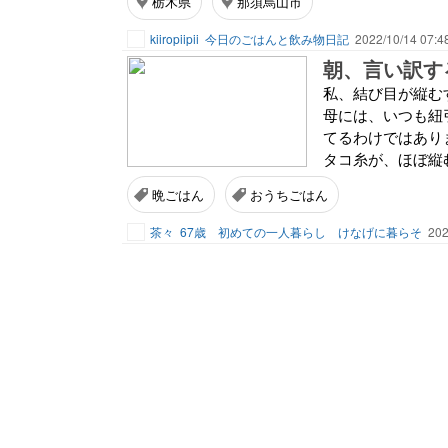
栃木県
那須烏山市
kiiropiipii
今日のごはんと飲み物日記
2022/10/14 07:4
朝、言い訳す
私、結び目が縦む
母には、いつも紐
てるわけではあり
タコ糸が、ほぼ縦む
晩ごはん
おうちごはん
茶々
67歳 初めての一人暮らし けなげに暮らそ
202