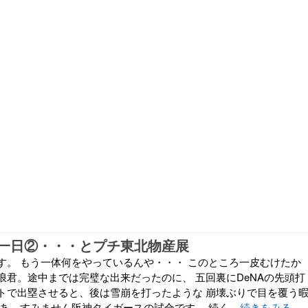
一日②・・・とプチ東北物産展
す。 もう一体何をやっているんや・・・ このところ一皮むけたか
浪君。途中までは完璧な出来だったのに、 五回裏にDeNAの先頭打
トで出塁させると、後は雪崩を打ったような 崩壊ぶりで目を覆う
あ、すみません阪神タイガースの試合です。 続く...
続きをみる