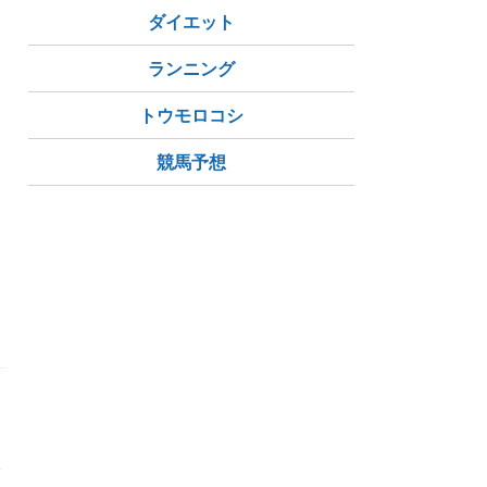
ダイエット
ランニング
トウモロコシ
競馬予想
暇