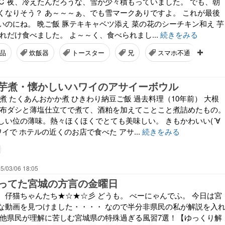
6℃ 夜、冷えたんだろうな、雪が少々積もっていました。 でも、朝
くなりそう？ あ～～～ぁ、でも雪マークありですよ。 これが最後
いのにね。 晩ご飯 豚テキキャベツ添え 菜の花のシーチキン和え 芋
れだけ食べました。 よ～～く、食べられまし...
続きをみる
品
炊飯器
トースター
兄
スマホ不通
連
芋煮・懐かしいハワイのアサイーボウル
煮 たくあんおかか煮 ひきわり納豆ご飯 過去料理（10年前） 大根
昆布ダシと薄塩仕立てで煮て、酒粕を加えてことこと煮詰めたもの
しい位の薄味。熱々ほくほくでとても美味しい。 きもかわいい(´∀
ワイで ホテルの近くのお店で食べた アサ...
続きをみる
5/03/06 18:05
ってた宮城の方言の金曜日
、仔猫ちゃんたち★☆★☆彡 どうも。 べーにゃんでふ。 今日は宮
な動画を見つけました・・・・ なので半分非県民の私が解説を入
 他県民が理解に苦しむ宮城県の特殊過ぎる風習7選！【ゆっくり解