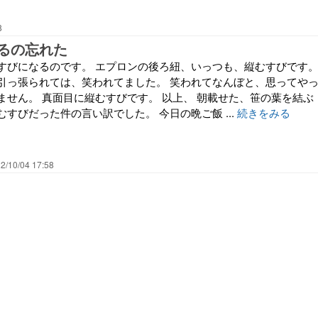
8
るの忘れた
すびになるのです。 エプロンの後ろ紐、いっつも、縦むすびです
引っ張られては、笑われてました。 笑われてなんぼと、思ってや
ません。 真面目に縦むすびです。 以上、 朝載せた、笹の葉を結ぶ
すびだった件の言い訳でした。 今日の晩ご飯 ...
続きをみる
2/10/04 17:58