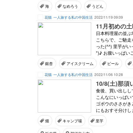
海
なめろう
うどん
花猫
一人旅する私の中国生活
2022/11/19 09:09
11月初めの
日本料理屋の並ぶ場
こちらで、ご馳走を
った(^^) 里芋が
*)♪ お腹いっぱい
銀杏
アイスクリーム
ビール
花猫
一人旅する私の中国生活
2022/11/06 10:28
10/8(土)
食後、買い出しして
こんなにいっぱいで
ゴボウのささがき
にもおすそ分けしま
畑
キャンプ場
里芋