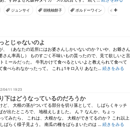
ジュンサイ
胡桃柚餅子
ボルドーワイン
ジャン
っとじゃないのよ
が、 （あなたの近所にはお婆さんしかいないのか？いや、お爺さ
婆さん率高し） ものすごく不味いもの貰ったので、見て欲しいと
ートミールだった。 牛乳かけて食べるといいよと教えられて食べて
食べられなかったって。 これ↓1キロ入り あなた...
続きをみる
2/04/11 19:23
り下はどうなっているのだろうか
けど、 大根の茎がついてる部分を切り落として、 しばらくキッチ
ぱが出たところで、 地植えしました。 ん？ なんか、ちょっ
掘ってみたら、 これは、大根かな。 大根ができてるのか？ これ以上
しばらく様子見よう。 南瓜の種をばらまいたのは ...
続きをみる