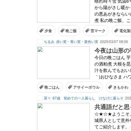
晴れ時々雪 気温
から陽がさし暖か
の悪あがきならい
煮 私の晩ご飯、こ
夕食
晩ご飯
雪マーク
電化製
ちるみ
赤い実・青い実・黄色い実
2025/03/07 08:06
今夜は山形の
今日の晩ごはん 芋
の酒粕煮 大根を
汁を飲んでもおい
｀)おひなさま ハ
晩ごはん
アサイーボウル
きもかわ
茶々
67歳 初めての一人暮らし けなげに暮らそ
202
共通語だと思
☆★☆★ようこそ
城県人として意外
てご紹介します。