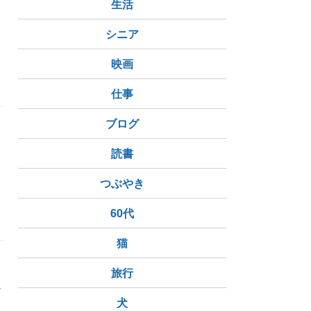
生活
シニア
映画
絡出来ない
仕事
ブログ
。
読書
つぶやき
60代
猫
旅行
れ
犬