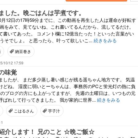
ました。晩ごはんは芋煮です。
10月12日の17時59分までに、この動画を再生した人は運命が好転す
動画をみて、見てないね、これ書いてるんだから、流してるだけ。
て書いてあった。 コメント欄に12億当たった！といった言葉がい
うそでしょ。 と思ったら、叶って欲しいこ...
続きをみる
画
納豆巻き
5/10/12 17:59
の味覚
ましたが、 まだ多少蒸し暑い感じが残る遥ちゃん地方です。 気温
けどね。 湿度に弱いとーちゃんは、事務所のPCと蛍光灯の熱に負
;) 妻のブログの方にも上がってますが、 先週の土曜日は、いつもの元
ばれして行ってきました。 我が家的に世界...
続きをみる
こはるさん
芋子汁
11
紹介します！ 兄のこと ☆晩ご飯☆