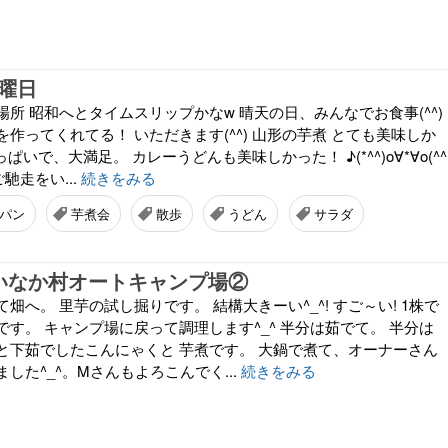
土曜日
所 昭和へとタイムスリップかなw 晴天の日、みんなでお食事(^^)
作ってくれてる！ いただきます(^^) 山形の芋煮 とても美味しか
いっぱいで、大満足。 カレーうどんも美味しかった！ ♪(*^^)o∀*∀o(^^
ご馳走をい...
続きをみる
パン
芋煮会
散歩
うどん
サラダ
那須いなか村オートキャンプ場②
畑へ。 里芋の試し掘りです。 結構大きーい^_^! すご～い! 1株で
す。 キャンプ場に戻って調理します^_^ 半分は茹でて。 半分は
と下茹でしたこんにゃくと 芋煮です。 大鍋で煮て、オーナーさん
した^_^。Mさんもよろこんでく...
続きをみる