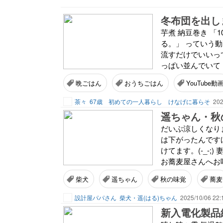
冬布団を出し
芋煮 納豆巻き 「
る。」 っていう
流すだけでいいっ
っぱい並んでいて 
晩ごはん
おうちごはん
YouTube動
茶々
67歳 初めての一人暮らし けなげに暮らそ
202
遥ちゃん・秋
だいぶ涼しくなり
は下がったんです
けてます。(-_-
お蕎麦屋さんへお呼
柴犬
遥ちゃん
秋の味覚
蕎麦
設計屋パパさん
柴犬・遥(はる)ちゃん
2025/10/06 22:
新入電化製品