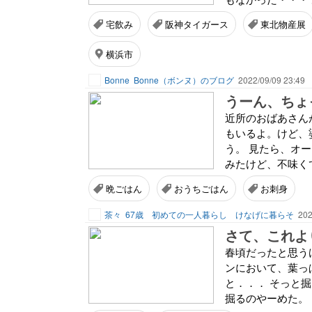
宅飲み
阪神タイガース
東北物産展
横浜市
Bonne
Bonne（ボンヌ）のブログ
2022/09/09 23:49
うーん、ちょ
近所のおばあさん
もいるよ。けど、
う。 見たら、オ
みたけど、不味くて
晩ごはん
おうちごはん
お刺身
茶々
67歳 初めての一人暮らし けなげに暮らそ
202
さて、これよ
春頃だったと思う
ンにおいて、葉っ
と．．． そっと
掘るのやーめた。 