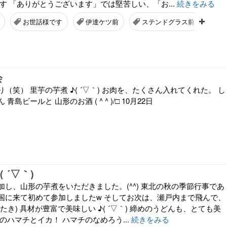
す 「ありがとうございます」では堅苦しい、「お...
続きをみる
お世話様です
伊達ケツ前
ステンドグラス前
八
会
（笑） 里芋の芋煮 ♪( ´▽｀) お肉を、たくさん入れてくれた。 し
島ビールと 山形のお酒 ( ^ ^ )/□ 10月22日
 ´▽｀)
し、山形の芋煮をいただきました。(^^) 東北の秋の季節行事であ
国に来て初めて参加しましたw そしてお次は、瀬戸内まで飛んで、
たき) 具材が豊富で美味しい ♪( ´▽｀) 締めのうどんも、とても美
のハマチとイカ！ ハマチのなめろう...
続きをみる