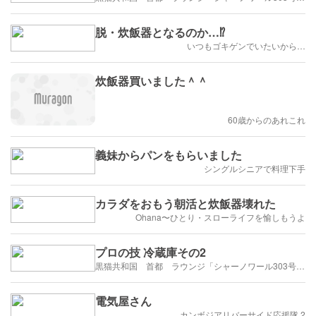
脱・炊飯器となるのか…⁉️
いつもゴキゲンでいたいから…
炊飯器買いました＾＾
60歳からのあれこれ
義妹からパンをもらいました
シングルシニアで料理下手
カラダをおもう朝活と炊飯器壊れた
Ohana〜ひとり・スローライフを愉しもうよ
プロの技 冷蔵庫その2
黒猫共和国 首都 ラウンジ「シャーノワール303号」にようこそ‼️憧れの街はヘルシンキ❗️
電気屋さん
カンボジアリバーサイド応援隊 2