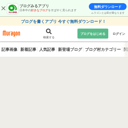
ブログみるアプリ
無料ダウンロード
日本中の
好きなブログ
をすばやく見られます
ムラゴンとはIDが異なります
ブログを書くアプリ 今すぐ無料ダウンロード！
ブログをはじめる
ログイン
検索する
記事画像
新着記事
人気記事
新登場ブログ
ブログ村カテゴリー
閲