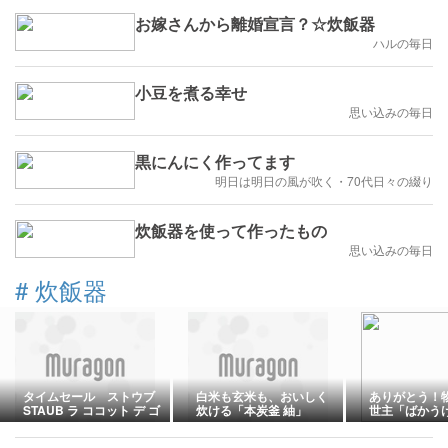
お嫁さんから離婚宣言？☆炊飯器
ハルの毎日
小豆を煮る幸せ
思い込みの毎日
黒にんにく作ってます
明日は明日の風が吹く・70代日々の綴り
炊飯器を使って作ったもの
思い込みの毎日
#
炊飯器
タイムセール ストウブ
白米も玄米も、おいしく
ありがとう！
STAUB ラ ココット デ ゴ
炊ける「本炭釜 紬」
世主「ばかう
ハン S 12cm【国内正規
品】