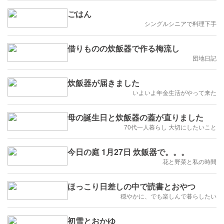
ごはん
シングルシニアで料理下手
借りものの炊飯器で作る梅流し
団地日記
炊飯器が届きました
いよいよ年金生活がやって来た
母の誕生日と炊飯器の蓋が直りました
70代一人暮らし 大切にしたいこと
今日の庭 1月27日 炊飯器で。。。
花と野菜と私の時間
ほっこり日差しの中で読書とおやつ
穏やかに、でも楽しんで暮らしたい
初雪とおかゆ