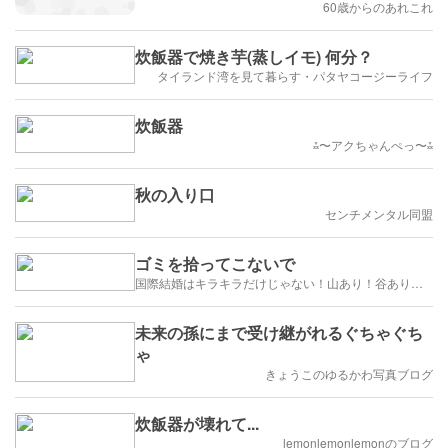
60歳からのあれこれ
炊飯器で焼き芋(蒸しイモ) 何分？
タイランド湾を見て暮らす・パタヤコージーライフ
炊飯器
⁂〜アクちゃんぺっ〜⁂
秋の入り口
センチメンタル同盟
ゴミを拾ってこないで
国際結婚はキラキラだけじゃない！山あり！谷あり！闇もある！？
未来の孫にまで受け継がれるぐちゃぐち
ゃ
きょうこのゆるかわ写真ブログ
炊飯器が壊れて...
lemonlemonlemonのブログ