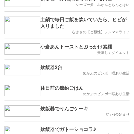
シーズー犬 みかんとらんとはい
土鍋で毎日ご飯を炊いていたら、ヒビが
入りました
なぎさの【ど根性】シンママライフ
小倉あんトーストとぶっかけ素麺
美味しくダイエット
炊飯器2台
めかぶのビンボー暇あり生活
休日前の節約ごはん
めかぶのビンボー暇あり生活
炊飯器でりんごケーキ
ﾋﾞｮｰｷの始まり
炊飯器でガトーショコラ♪