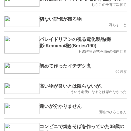
むらこの子育て親育て
切ない記憶が残る物
暮らすこと
パレイドリアンの視る電化製品(撮
影:Kemanai様)(Series190)
HSS型HSP🌏Millieの脳内世界
初めて作ったイチヂク煮
60過ぎ
高い物が良いとは限らないが。
こういう老後になるとは思わなかった
違いが分かりません
団地のひろこさん
コンビニで焼きそばを作っていた38歳の