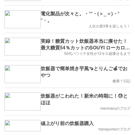
電化製品が次々と。・°°・(＞_＜)・°
°・。
人生の第3章を楽しもう！
実録！糖質カット炊飯器本当に痩せた！
最大糖質54％カットのSOUYI ローカロリ
ーナの実力
50代バツイチ女性が12キロ超痩せるまで
炊飯器で簡単焼き芋風🍠とりんご🍎でお
やつ
健康？日記
炊飯器がこわれた！新米の時期に！😓と
ほほ
menmaruのブログ
値上がり前の炊飯器購入
hanayumeのブログ