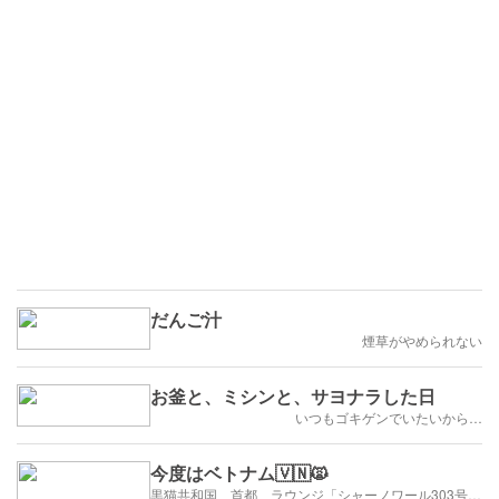
だんご汁
煙草がやめられない
お釜と、ミシンと、サヨナラした日
いつもゴキゲンでいたいから…
今度はベトナム🇻🇳🙀
黒猫共和国 首都 ラウンジ「シャーノワール303号」にようこそ‼️憧れの街はヘルシンキ❗️