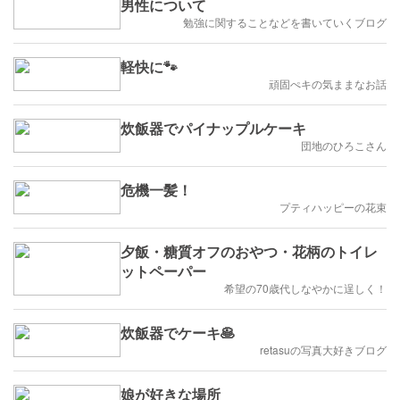
男性について
勉強に関することなどを書いていくブログ
軽快に🐾
頑固ぺキの気ままなお話
炊飯器でパイナップルケーキ
団地のひろこさん
危機一髪！
プティハッピーの花束
夕飯・糖質オフのおやつ・花柄のトイレ
ットペーパー
希望の70歳代しなやかに逞しく！
炊飯器でケーキ🥞
retasuの写真大好きブログ
娘が好きな場所