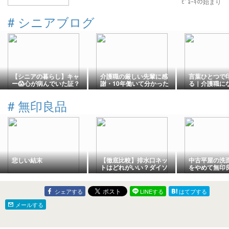
ﾋﾞｮｰｷの始まり
#
シニアブログ
【シニアの暮らし】キャ
介護職の厳しい先輩に感
言葉ひとつで
ー😱心が病んでいた証？
謝・10年働いて分かった
る｜介護職に
💦。。
「次の人のために」とい
て感じた「伝
う教え
切さ
#
無印良品
悲しい結末
【徹底比較】排水口ネッ
中古平屋の洗面所
トはどれがいい？ダイソ
をやめて無印
ー・セリア・無印を使い
使いやすく。
比べてみた
シェアする
LINEする
はてブする
メールする