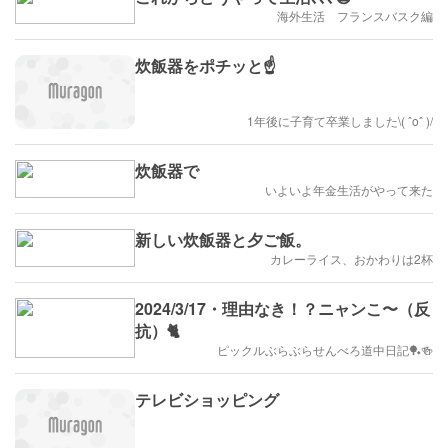
海外生活 フランスバスク編
炊飯器をポチッと☝️
1年後に子育て卒業しました\( ˆoˆ )/
炊飯器で
いよいよ年金生活がやって来た
新しい炊飯器と夕ご飯。
カレーライス、おかわりは2杯
2024/3/17・理由なき！？ニャンこ〜（反
抗）🐈
ピックルぶらぶらせんべろ道中日記🏓🍻
テレビショッピング