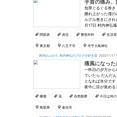
包帯ぐるぐる巻き
腫れ上がった僕の右
ルグル巻きにされた
月17日 村内伸弘撮
関節炎
炎症
整形外科
生活習
東京都
八王子市
市守大鳥神社
村内のぶひろ
村内伸弘のブログが好き😍
2022/11/17 
痛風になった
一昨日の夕方から
ていたら だんだん
となれば水分です
夜中に目が覚めると
膝痛
花
自然観察
今日は何の
鳥取県
倉吉市
mushiya
山好きオヤジの独り言
2021/09/24 05:38