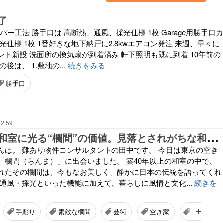
了
バー工法 勝手口は 高断熱、通風、採光仕様 1枚 Garage用勝手口カ
光仕様 1枚 1番好きな地下納戸に2.8kwエアコン発注 来週、早々に
ト新設 洗面所の換気扇が到着済み 軒下照明も既に到着 10年前の
後は、 1.敷地の...
続きをみる
勝手口
12:59
築
古空き家の和室に光る“欄間”の価値。見落とされがちな和の財産
んは。 難あり物件コンサルタントの田中です。 今日は東京の空き
「欄間（らんま）」に出会いました。 築40年以上の和室の中で、
れたその欄間は、今もなお美しく、静かに日本の伝統を語ってくれ
、通風・採光といった機能に加えて、暮らしに風情と文化...
続きを
手彫り
素敵な欄間
芸術
空き家
伝統