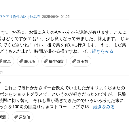
ワケアリ物件の駆け込み寺
2025/06/04 01:05
)です。 お昼に、お気に入りのAちゃんから連絡が有ります。こんに
調はどうですか？ はい、少し良くなって来ました、答えます。 じゃ
んでくださいね！ はい、後で薬を買いに行きます。 えっ、まだ薬
どうも未だ未だ、時間が掛かる様ですね。 イ...
続きをみる
喘息
腫れる
抗生物質
善玉菌
21
。
。 これまで毎日かかさず一合飲んでいましたがキリよく尽きたの
ーボンをショットグラスで、というのが好きだったのですが、 尿酸
焼酎に切り替え、それも量が過ぎてきたのでいろいろ考えた末に、
パックを100均の目盛り付きストローコップで18...
続きをみる
断酒
尿酸値
3