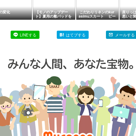
の変化
【モノのアップデー
こだわりリネンのkur
座りっ
ト】夏用の敷パッドを
asimuスカート ピー
悪いと
購入しました
コックブルーを制作中
こと
です
LINEする
はてブする
メールする