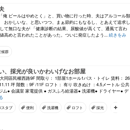
夫
「俺 ビールはやめとく」と、買い物に行った時、夫はアルコール
。 おかしいな、と思いつつ、まぁ節約にもなるし、とあえて追求
間して無口な夫が 「健康診断の結果、尿酸値が高くて、通風て言わ
値高めと言われたことがあった。ついに発症したよう...
続きをみ
症候群
い、採光が良いかわいげなお部屋
大同區民權西路9F 間取り： 1部屋1ホール1バス・トイレ 賃料： 26
11.11 坪 階数：9F /11F ロフト： 有り 吹きぬけ ：4.5メートル 公共
 ジム● 会議室 家電提供 ● ガスふろ給湯器● 洗濯機● ドライヤー● デ
る
バスタブ
便利
洗濯機
ロフト
採光
清潔