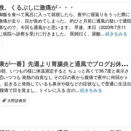
晩、くるぶしに激痛が・・・
御飯を食べて風呂に入って就寝したら、夜中に寝返りをうった際に
激痛が走り、目が覚めてしまった。 約ひと月前に通風の疑いで通
なので、今回も通風かと思います。 早速、本日（2023年7月11
病院へ診察を受けに行きました。 医師曰く、尿酸...
続きをみる
【
やっぱり健康が一番】先週より胃腸炎と通風でブログお休みしてました
の朝、いつもの様に体温測定すると ちょっと高くて36.7度と表示さ
っと思いつつも 発熱の自覚なし その日の夜から腹痛で夜中に何回かト
朝、起きると発熱しているも鼻水や咳などの症状なしで普通に生活
腹痛で目を覚まし、トイレに入る 次の...
続きをみる
大野診療所