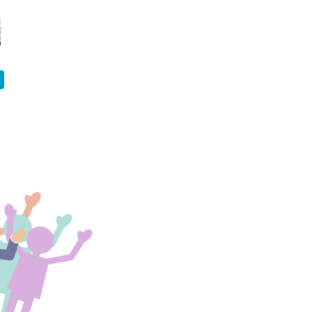
ぱなしは健康に
使い切った・捨てた・
キナリのベルギーリネ
乙女の皮膚
聞くので変えた
譲った・我慢したもの
ンマルーンパンツコー
ちゃった？
｜2026年7月
デ｜大人ナチュラルコ
ーデ