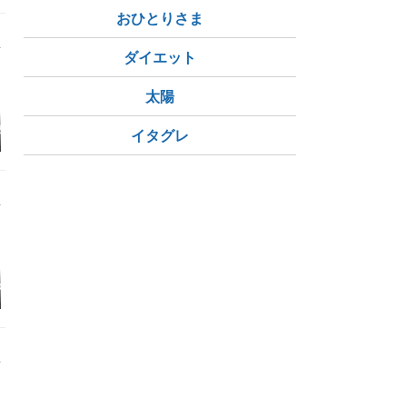
おひとりさま
ダイエット
太陽
酸値ブルース～
続・尿酸値ブルース～
尿酸値ブルース
酒を断ちま
イタグレ
前編～
のワカメがうま
明日は我が身か│更新
食事の記録
植木の剪定
されなくなったYouTu
年の初物
be