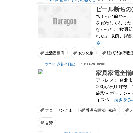
ビール断ちの
ちょっと前から、
を買わなくなった
なかった。 数週
れた」 以前、尿酸
る
生活習慣病
炭水化物
睡眠時無呼吸
つつじ
夕暮れ日記
2018/08/28 08:00
家具家電全揃
アドレス： 台北市
000元/ヶ月 坪数：
施設 ● ガーデン●
ィスペ...
続きをみ
フローリング床
香港商匯泓不動産
台湾