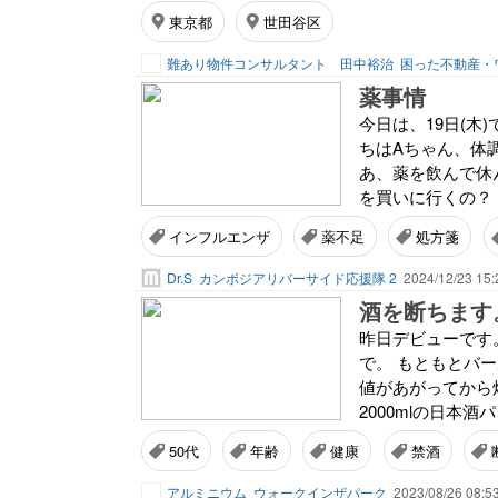
東京都
世田谷区
難あり物件コンサルタント 田中裕治
困った不動産・
薬事情
今日は、19日(木
ちはAちゃん、体
あ、薬を飲んで休
を買いに行くの？ 
インフルエンザ
薬不足
処方箋
Dr.S
カンボジアリバーサイド応援隊 2
2024/12/23 15:
酒を断ちます
昨日デビューです
で。 もともとバ
値があがってから
2000mlの日本酒
50代
年齢
健康
禁酒
アルミニウム
ウォークインザパーク
2023/08/26 08:5