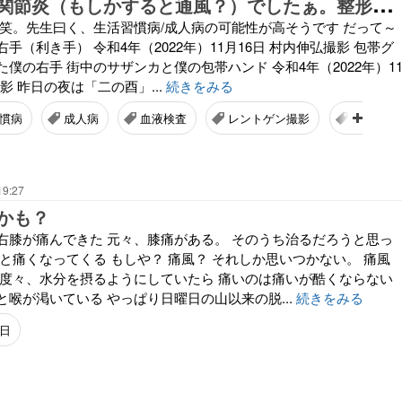
手
首の痛み、関節炎（もしかすると通風？）でしたぁ。整形外科で血液検査とレントゲン撮影して判明
 笑。先生曰く、生活習慣病/成人病の可能性が高そうです だって～
手（利き手） 令和4年（2022年）11月16日 村内伸弘撮影 包帯グ
僕の右手 街中のサザンカと僕の包帯ハンド 令和4年（2022年）1
影 昨日の夜は「二の酉」...
続きをみる
慣病
成人病
血液検査
レントゲン撮影
レントゲ
19:27
かも？
右膝が痛んできた 元々、膝痛がある。 そのうち治るだろうと思っ
と痛くなってくる もしや？ 痛風？ それしか思いつかない。 痛風
 度々、水分を摂るようにしていたら 痛いのは痛いが酷くならない
喉が渇いている やっぱり日曜日の山以来の脱...
続きをみる
日