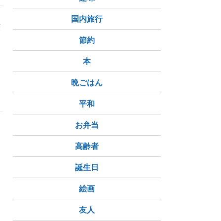
国内旅行
類
し
節約
本
晩ごはん
平和
お弁当
高齢者
誕生日
可愛い
絵画
友人