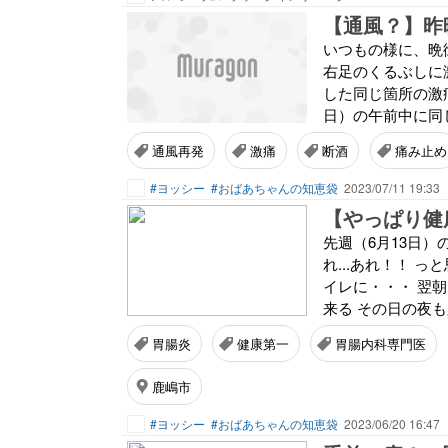
【通風？】昨
いつもの様に、晩
右足のくるぶしに
した同じ箇所の激痛
日）の午前中に同じ
通風再発
激痛
断酒
痛み止め
#ヨッシー
#おばあちゃんの知恵袋
2023/07/11 19:33
先週（6月13日）
れ...あれ！！ 
イレに・・・ 翌
来る その日の夜も
胃腸炎
健康第一
胃腸内科専門医
鹿嶋市
#ヨッシー
#おばあちゃんの知恵袋
2023/06/20 16:47