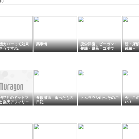
10
機カバーって効果
薬事情
疲労回復、ビーガン・
続・尿
そうですね。
整腸・風呂・ゴボウ
後編～
26年7月のドットマ
食欲減退 食べたもの
トムラウシ山へ そのご
今、こ
と楽天アフィリエ
日記
い！
の報酬