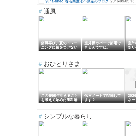
yuna-hhec
香港商匯泓不動産のブログ
2016/09/05 15:
#
通風
痛風再び。夏のトレー
室外機カバーで節電で
室外
ニングに気をつけない
きるんですね。
あり
とね
#
おひとりさま
この先50年生きること
伝言ノートで喧嘩して
20
を考えて始めた歯科矯
ます？
ネー
正 そのじゅうに
イト
#
シンプルな暮らし