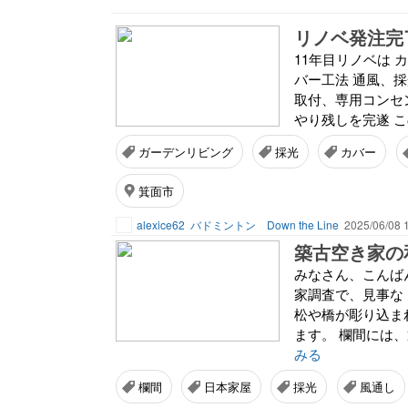
リノベ発注完
11年目リノベは カ
バー工法 通風、採
取付、専用コンセン
やり残しを完遂 この
ガーデンリビング
採光
カバー
箕面市
alexice62
バドミントン Down the Line
2025/06/08 
みなさん、こんば
家調査で、見事な
松や橋が彫り込ま
ます。 欄間には
みる
欄間
日本家屋
採光
風通し