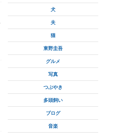
犬
院
夫
猫
東野圭吾
グルメ
写真
出
つぶやき
多頭飼い
ブログ
音楽