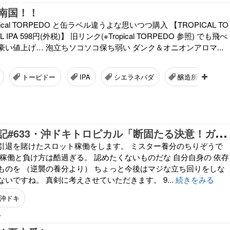
南国！！
ical TORPEDO と缶ラベル違うよな思いつつ購入 【TROPICAL TO
L IPA 598円(外税)】 旧リンク(※Tropical TORPEDO 参照) でも飛べ
い値上げ… 泡立ちソコソコ保ち弱い ダンク＆オニオンアロマ...
トーピドー
IPA
シエラネバダ
醸造所
エ
ち
りぞう回胴記#633・沖ドキトロピカル「断固たる決意！ガチで引退を賭ける！」
引退を賭けたスロット稼働をします。 ミスター養分のちりぞうで
の稼働と負け方は酷過ぎる。 認めたくないものだな 自分自身の 依存
ものを （逆襲の養分より） ちょっと今後はマジな立ち回りをしな
いですね。 真剣に考えさせていただきます。 9...
続きをみる
沖ドキ
7