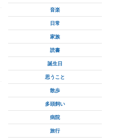
音楽
N
日常
家族
読書
グ
エール
誕生日
思うこと
散歩
多頭飼い
病院
旅行