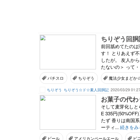
前回舐めてたのは
す！ とりあえず
したが。 友人か
たないの＞ って・
パチスロ
ちりぞう
魔法少女まどか
ちりぞう
ちりぞう☆ド☆素人回胴記
2020/03/29 01:2
お菓子の代わ
そして麦芽化しとらん 
E 335円(50%OF
たず 香りは南国
ーティ...
続きをみ
ビール
アメリカンペールエール
ピ