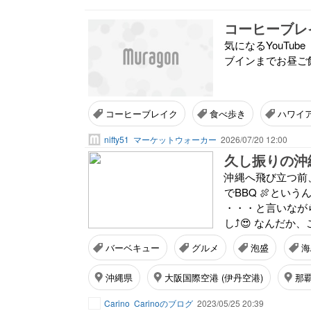
コーヒーブレ
気になるYouTu
ブインまでお昼ご飯を
コーヒーブレイク
食べ歩き
ハワイ
nifty51
マーケットウォーカー
2026/07/20 12:00
久し振りの沖縄 
沖縄へ飛び立つ前
でBBQ 🍖とい
・・・と言いなが
し⤴😍 なんだか
バーベキュー
グルメ
泡盛
海
沖縄県
大阪国際空港 (伊丹空港)
那覇
Carino
Carinoのブログ
2023/05/25 20:39