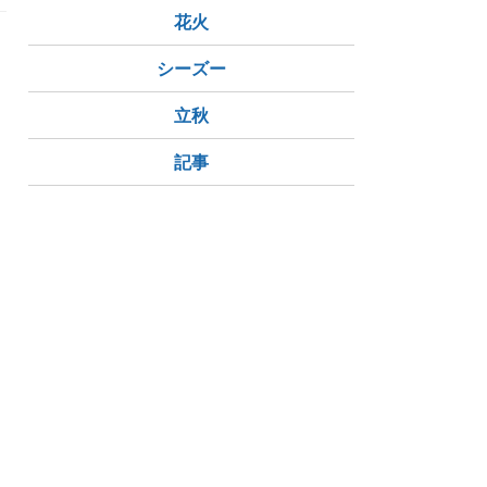
花火
シーズー
立秋
記事