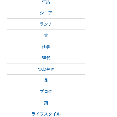
生活
シニア
ランチ
犬
イジー
ダブルインディアペールエール
仕事
60代
つぶやき
花
ブログ
ワイアンモチーフ
エキゾチック
ホウライショウ
蓬莱蕉
猫
ライフスタイル