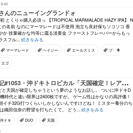
19:40
さんのニューイングランドォ
お初 とくりゃ購入必須っ 【TROPICAL MARMALADE HAZY IPA】 
同様この名前 なのにマーマレードは不使用 泡立ち良好保ちソコソコ 香
やか 技量確かな均等に靄る淡黄金 ファーストフレーバーからもっ
スフル...
続きをみる
マーマレード
ヘイジー
エールスミス
ブリューイン
ィエゴ
ち
りぞう回胴記#1053・沖ドキトロピカル「天国確定！レア役重複BIG！」
Gだと天国が確定しちゃうという夢のようなお話し。 ついに沖ドキD
号機時代と違い限界は2400枚ですが。 ゲーム性はかなりの高評価！
朝イチ32G打つくらいしかしないんですけどね！ ミスター養分のち
は織田信奈の野望を打ちたくて。 どう...
続きをみる
沖ドキ
DUO
天国
0