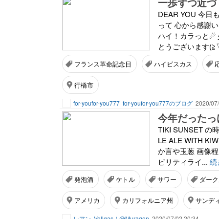
一歩ずつ近づ
DEAR YOU 
って 心から感謝
ハイ！カラっと☄ 
とうございます(≧▽≦)♪
フランス革命記念日
ハイビスカス
行橋市
for-youfor-you777
for-youfor-you777のブログ
2020/07/
今年だったっ
TIKI SUNSET 
LE ALE WIT
か言や玉葱 画像
ビリティライ...
続
発泡酒
ケトル
サワー
ダーク
アメリカ
カリフォルニア州
サンデ
レアン
Vollgas！@Muragon
2020/07/02 20:34