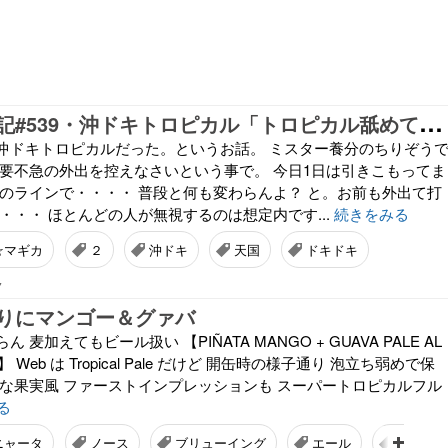
ち
りぞう回胴記#539・沖ドキトロピカル「トロピカル舐めてました・真相編」
沖ドキトロピカルだった。というお話。 ミスター養分のちりぞう
不要不急の外出を控えなさいという事で。 今日1日は引きこもってま
らのラインで・・・・ 普段と何も変わらんよ？ と。お前も外出て打
・・・ ほとんどの人が無視するのは想定内です...
続きをみる
☆マギカ
２
沖ドキ
天国
ドキドキ
7
りにマンゴー＆グァバ
麦加えてもビール扱い 【PIÑATA MANGO + GUAVA PALE AL
F)】 Web は Tropical Pale だけど 開缶時の様子通り 泡立ち弱めで保
系な果実風 ファーストインプレッションも スーパートロピカルフル
る
ニャータ
ノース
ブリューイング
エール
マンゴ