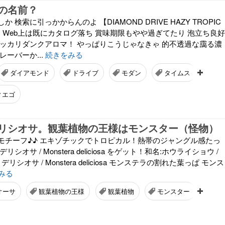
の名前？
 検索に引っかからんのよ 【DIAMOND DRIVE HAZY TROPIC
IPA】 Web上は既にカタログ落ち 賞味期限もやや過ぎてたり 泡立ち良好
シッカリダンクアロマ！ やっぱりこうじゃなきゃ 的不透過な靄る濃
レーバーか...
続きをみる
ダイアモンド
ドライブ
モダン
タイムス
ヘ
ィエゴ
リシオサ。観葉植物の王様はモンスター（怪物）
モチーフ♪♪ エキゾチックでトロピカル！熱帯のジャングル感たっ
シオサ / Monstera deliciosa をゲット！和名:ホウライショウ /
リシオサ / Monstera deliciosa モンステラの割れた葉っぱ モンス
みる
オーサ
観葉植物の王様
観葉植物
モンスター
ハ