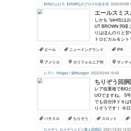
村内のぶひろ
村内伸弘のブログが好き😍
2022/03/08 
エールスミス
しかも 1pint缶は
UT BROWN 
りはほんのりと甘
トロピカル＆シトラ
ビール
ニューイングランド
IPA
アメリカ
カリフォルニア州
サンデ
レアン
Vollgas！@Muragon
2022/02/04 19:42
レア役重複でBI
UOでますね。 5
でも自分沖ドキは
りぞうです！ 今日
パチスロ
ちりぞう
スロット
ちりぞう
ちりぞう☆ド☆素人回胴記
2021/12/20 12:0