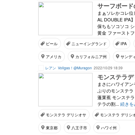
サーフボード
まぁソレかコレ位しか
AL DOUBLE 
保ちもソコソコ 
黄金 ファーストフ
ビール
ニューイングランド
IPA
アメリカ
カリフォルニア州
サンデ
レアン
Vollgas！@Muragon
2022/10/29 18:39
モンステラデ
まさにハワイアン
ぷりのモンステラ デリ
蓬莱蕉 モンステラ デ
テラの割...
続きを
モンステラ デリシオサ
モンステラ デリシ
東京都
八王子市
ハワイ州