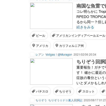
南国な魚雷で
コレ明らかに Trop
RPEDO TROPICA
るから同一？但し豪
続きをみる
ビール
アメリカンインディアペールエール
アメリカ
カリフォルニア州
レアン
Vollgas！@Muragon
2021/02/06 20:34
重要報告！ガチで
す！ 確かに最近
症故の養分という
いとダメかもしれな
パチスロ
ちりぞう
スロット
ちりぞう
ちりぞう☆ド☆素人回胴記
2020/08/17 01:2