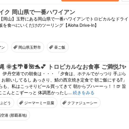
イク 岡山県で一番ハワイアン
be 【岡山】玉野にある岡山県で一番ハワイアンでトロピカルなドライ
食べにいくだけのツーリング【Aloha Drive-In】
アン
岡山県玉野市
昼ご飯
🌞🏄🌴🍍🌺🐬💕 トロピカルなお食事 ご満悦⤴✨
、伊丹空港での朝食は・・・ 「夕食は、ホテルでがっつり 手ぶら
うん お願いしてるし あっさり、鯖の西京焼き定食で 朝ご飯にする⁉」
らも、私はこっそりビール買ってきて 朝からプハーーっ！！🍺 旨
、ここんとこずーっと 体調悪かったし...
続きをみる
ぶどう
ジーマーミー豆腐
クファジューシー
空港 (那覇基地)