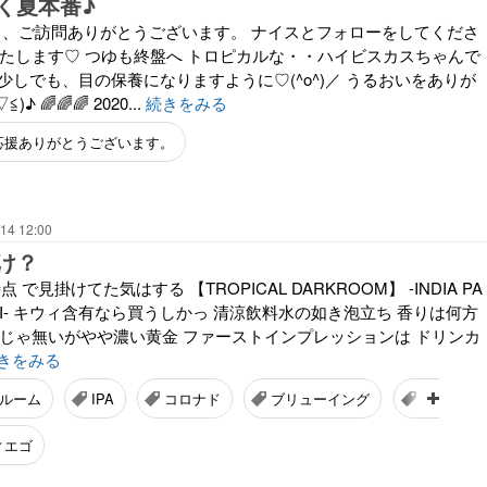
く夏本番♪
今日も、ご訪問ありがとうございます。 ナイスとフォローをしてくださ
いたします♡ つゆも終盤へ トロピカルな・・ハイビスカスちゃんで
少しでも、目の保養になりますように♡(^o^)／ うるおいをありが
 🌈🌈🌈 2020...
続きをみる
応援ありがとうございます。
14 12:00
け？
の時点 で見掛けてた気はする 【TROPICAL DARKROOM】 -INDIA PA
H KIWI- キウィ含有なら買うしかっ 清涼飲料水の如き泡立ち 香りは何方
程じゃ無いがやや濃い黄金 ファーストインプレッションは ドリンカ
きをみる
ルーム
IPA
コロナド
ブリューイング
エール
ィエゴ