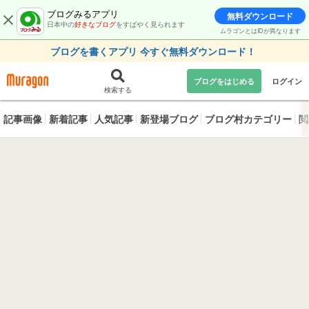
ブログみるアプリ
無料ダウンロード
日本中の
好きなブログ
をすばやく見られます
ムラゴンとはIDが異なります
ブログを書くアプリ 今すぐ無料ダウンロード！
ブログをはじめる
ログイン
検索する
記事画像
新着記事
人気記事
新登場ブログ
ブログ村カテゴリー
閲