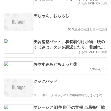
り出し可能な調整パット付きです。
きもの FASHION 大岡
夫ちゃん、おもらし。
50代主婦の介護と日々の記録
美容補整パット。和装着付け小物・腰の
くぼみは、タレを裏返したり、着崩れの
原因になります。補整パットで着付け姿
きもの FASHION 大岡
がスッキリとします。
おやすみあとちょっと😲
人生迷走50代
クックパッド
富士山泰山一人暮らしの低価格料理研究ときどき絵描き
マレーシア 戦争 陛下の官報 当局発行 戦