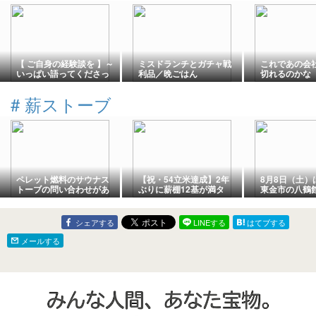
【 ご自身の経験談を 】～
ミスドランチとガチャ戦
これであの会
いっぱい語ってくださっ
利品／晩ごはん
切れるのかな
た皆様😃ありがとう
#
薪ストーブ
ペレット燃料のサウナス
【祝・54立米達成】2年
8月8日（土）
トーブの問い合わせがあ
ぶりに薪棚12基が満タ
東金市の八鶴
った
ン！ケヤキ薪割りと家族
有形文化財）
の連携プレイ
般公開日
シェアする
LINEする
はてブする
メールする