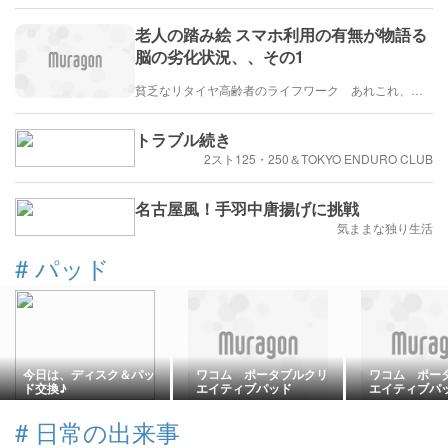
老人の踏み絵 スマホ利用の有無が物語る
脳の劣化状況、、その1
貧乏なリタイヤ高齢者のライフワーク あれこれ、、、
トラブル続き
2スト125・250＆TOKYO ENDURO CLUB
名古屋風！手羽中唐揚げに挑戦
気ままな独り生活
#
パッド
今日は、ディスク＆パッ
ワコム ポータブルクリ
ワコム ポー
ド交換♪
エイティブパッド
エイティブパ
「Wacom MovinkPad
「Wacom Mov
Pro 14」
Pro 14」
#
日常の出来事