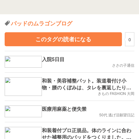
パッドのムラゴンブログ
このタグの読者になる
0
入院5日目
ささの子通信
和装・美容補整パット。装道着付け小
物・腰のくぼみは、タレを裏返したり、
着崩れの原因になります。補整パットで
きもの FASHION 大岡
着付け姿がスッキリとします。
医療用麻薬と便失禁
50代 逃げ活願望日記
和装着付プロ正規品。体のラインに合わ
せた補整用のパッドをつくりました。取