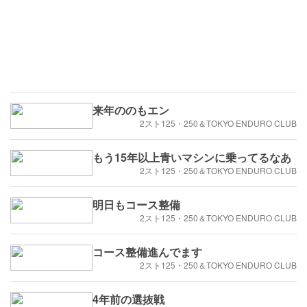
来年ののもエン
2スト125・250＆TOKYO ENDURO CLUB
もう15年以上青いマシンに乗ってるなあ
2スト125・250＆TOKYO ENDURO CLUB
明日もコース整備
2スト125・250＆TOKYO ENDURO CLUB
コース整備進んでます
2スト125・250＆TOKYO ENDURO CLUB
4年前の選抜戦