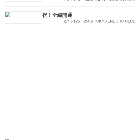
祝！全線開通
2スト125・250＆TOKYO ENDURO CLUB