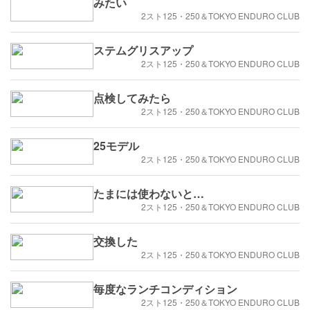
みたい
2スト125・250＆TOKYO ENDURO CLUB
ステムグリスアップ
2スト125・250＆TOKYO ENDURO CLUB
点検してみたら
2スト125・250＆TOKYO ENDURO CLUB
25モデル
2スト125・250＆TOKYO ENDURO CLUB
たまには使わないと…
2スト125・250＆TOKYO ENDURO CLUB
交換した
2スト125・250＆TOKYO ENDURO CLUB
毎度なランチコンディション
2スト125・250＆TOKYO ENDURO CLUB