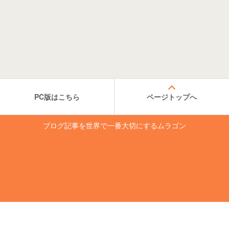
PC版はこちら
ページトップへ
ブログ記事を世界で一番大切にするムラゴン