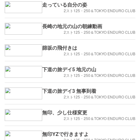
走っている自分の姿
2スト125・250＆TOKYO ENDURO CLUB
長崎の地元の山の朝練動画
2スト125・250＆TOKYO ENDURO CLUB
篩坂の飛付きは
2スト125・250＆TOKYO ENDURO CLUB
下道の旅デイ5 地元の山
2スト125・250＆TOKYO ENDURO CLUB
下道の旅デイ3 無事到着
2スト125・250＆TOKYO ENDURO CLUB
無印、少し仕様変更
2スト125・250＆TOKYO ENDURO CLUB
無印YZで行きますよ
2スト125・250＆TOKYO ENDURO CLUB