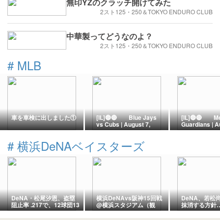
無印YZのクラッチ開けてみた
2スト125・250＆TOKYO ENDURO CLUB
中華製ってどうなのよ？
2スト125・250＆TOKYO ENDURO CLUB
#
MLB
車を車検に出しました①
[IL]🔵🔴 Blue Jays
[IL]🔵🔴 Me
vs Cubs | August 7,
Guardians | A
2026 | Wrigley Field
2026 | Progre
ー Miracle at Wrigley!
Field ー Th
#
横浜DeNAベイスターズ
Cubs Exploit 11th-Inning
Avalanche! L
Error to Complete 3-2
Torrens Power
Walk-Off Heist Against
13-Run Rout 
the Jays
Guardians
DeNA・松尾汐恩、盗塁
横浜DeNAvs阪神15回戦
DeNA、若松
阻止率 .217で、12球団13
@横浜スタジアム（観
抹消する方針
人中12位（8月5日現在）
戦）
板で、4回2/
担を考慮して