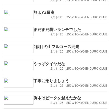
無印YZ最高
2スト125・250＆TOKYO ENDURO CLUB
まだまだ暑いランチでした
2スト125・250＆TOKYO ENDURO CLUB
2個目の山フルコース完走
2スト125・250＆TOKYO ENDURO CLUB
やっぱタイヤだな
2スト125・250＆TOKYO ENDURO CLUB
丁寧に乗りましょう
2スト125・250＆TOKYO ENDURO CLUB
倒木はピークを越えたかな
2スト125・250＆TOKYO ENDURO CLUB