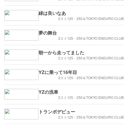
緑は良いなあ
2スト125・250＆TOKYO ENDURO CLUB
夢の舞台
2スト125・250＆TOKYO ENDURO CLUB
朝一から走ってました
2スト125・250＆TOKYO ENDURO CLUB
YZに乗って16年目
2スト125・250＆TOKYO ENDURO CLUB
YZの洗車
2スト125・250＆TOKYO ENDURO CLUB
トランポデビュー
2スト125・250＆TOKYO ENDURO CLUB