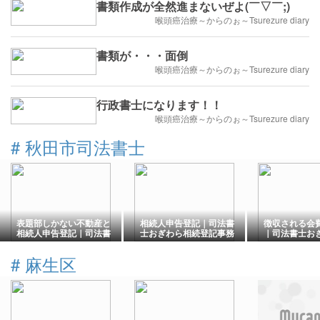
書類作成が全然進まないぜよ(￣▽￣;)
喉頭癌治療～からのぉ～Tsurezure diary
書類が・・・面倒
喉頭癌治療～からのぉ～Tsurezure diary
行政書士になります！！
喉頭癌治療～からのぉ～Tsurezure diary
#
秋田市司法書士
表題部しかない不動産と
相続人申告登記｜司法書
徴収される会
相続人申告登記｜司法書
士おぎわら相続登記事務
｜司法書士お
士おぎわら相続登記事務
所秋田
登記事務所秋
所秋田
#
麻生区