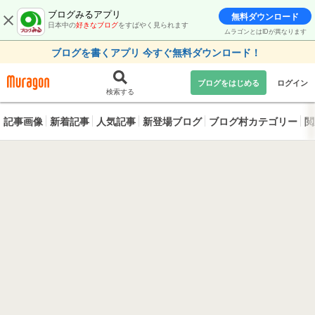
ブログみるアプリ
無料ダウンロード
日本中の
好きなブログ
をすばやく見られます
ムラゴンとはIDが異なります
ブログを書くアプリ 今すぐ無料ダウンロード！
ブログをはじめる
ログイン
検索する
記事画像
新着記事
人気記事
新登場ブログ
ブログ村カテゴリー
閲