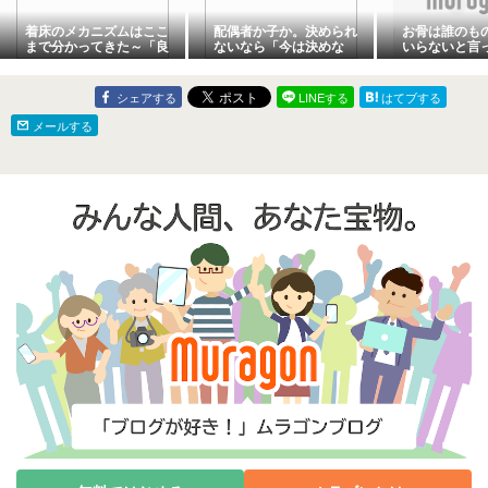
着床のメカニズムはここ
配偶者か子か。決められ
お骨は誰のも
まで分かってきた～「良
ないなら「今は決めな
いらないと言
い胚が子宮にくっつく」
い」｜相続登記を急ぐ前
だけではない、最新の着
に
床研究～
シェアする
LINEする
はてブする
メールする