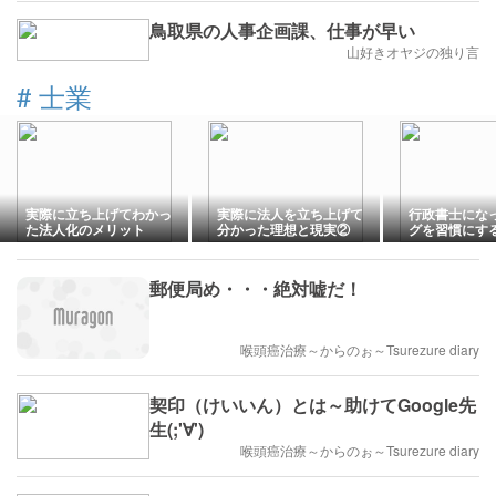
鳥取県の人事企画課、仕事が早い
山好きオヤジの独り言
#
士業
実際に立ち上げてわかっ
実際に法人を立ち上げて
行政書士にな
た法人化のメリット
分かった理想と現実②
グを習慣にす
郵便局め・・・絶対嘘だ！
喉頭癌治療～からのぉ～Tsurezure diary
契印（けいいん）とは～助けてGoogle先
生(;'∀')
喉頭癌治療～からのぉ～Tsurezure diary