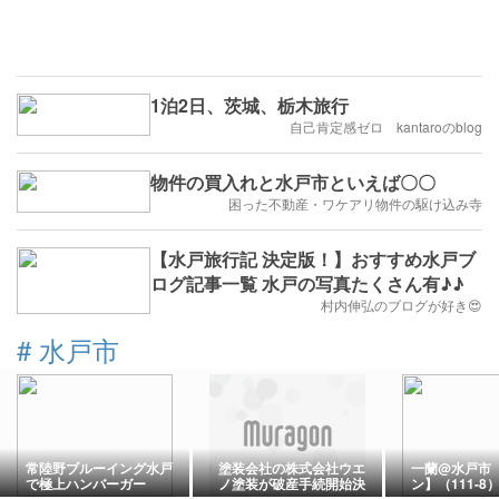
1泊2日、茨城、栃木旅行
自己肯定感ゼロ kantaroのblog
物件の買入れと水戸市といえば〇〇
困った不動産・ワケアリ物件の駆け込み寺
【水戸旅行記 決定版！】おすすめ水戸ブ
ログ記事一覧 水戸の写真たくさん有♪♪
村内伸弘のブログが好き😍
#
水戸市
常陸野ブルーイング水戸
塗装会社の株式会社ウエ
一蘭@水戸市
で極上ハンバーガー
ノ塗装が破産手続開始決
ン】（111-8