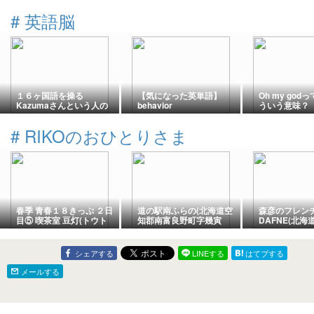
定
#
英語脳
１６ヶ国語を操る
【気になった英単語】
Oh my go
Kazumaさんという人の
behavior
ういう意味？
脳をのぞいてみたい♪
#
RIKOのおひとりさま
春季 青春１８きっぷ ２日
道の駅南ふらの(北海道空
森彦のフレン
目⑤ 喫茶室 豆灯(トウト
知郡南富良野町字幾寅
DAFNE(北
ウ 網走郡美幌町仲町2丁
687)
央区北一条西1
目80-1 )
シェアする
LINEする
はてブする
メールする