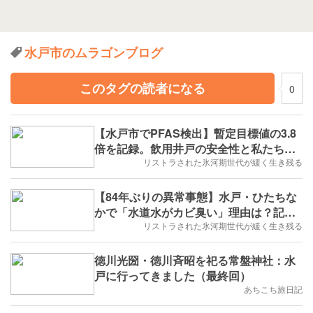
水戸市のムラゴンブログ
このタグの読者になる
0
【水戸市でPFAS検出】暫定目標値の3.8
倍を記録。飲用井戸の安全性と私たちが
今すべき対策
リストラされた氷河期世代が緩く生き残る
【84年ぶりの異常事態】水戸・ひたちな
かで「水道水がカビ臭い」理由は？記録
的少雨と渇水の真相を徹底解説
リストラされた氷河期世代が緩く生き残る
徳川光圀・徳川斉昭を祀る常盤神社：水
戸に行ってきました（最終回）
あちこち旅日記