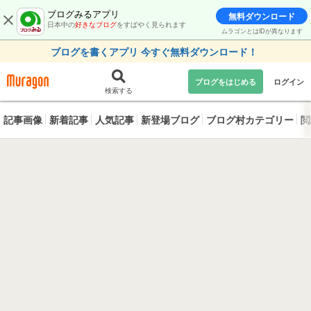
ブログみるアプリ
無料ダウンロード
日本中の
好きなブログ
をすばやく見られます
ムラゴンとはIDが異なります
ブログを書くアプリ 今すぐ無料ダウンロード！
ブログをはじめる
ログイン
検索する
記事画像
新着記事
人気記事
新登場ブログ
ブログ村カテゴリー
閲