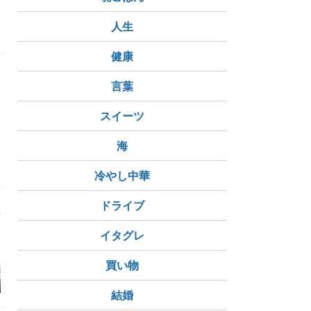
人生
健康
言葉
スイーツ
海
スリトール
冷やし中華
ドライブ
イタグレ
買い物
のパニック発作
人工甘味料は危険⁉️発
米粉のキャロットパウ
ガン性だけではないデ
ンドケーキ／米粉のバ
結婚
メリット
ナナパンケーキ／ギル
トフリーの甘味料／初