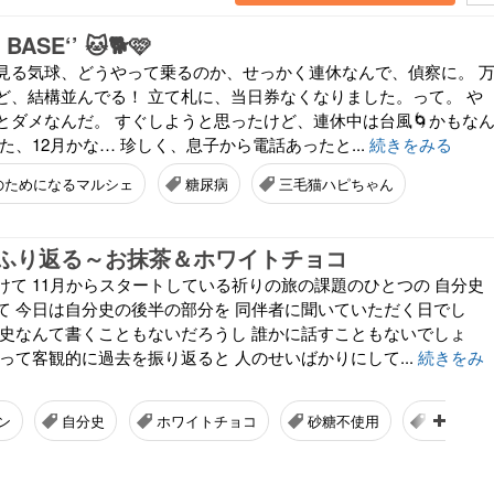
BASE‘’ 🐱🐕️🩷
見る気球、どうやって乗るのか、せっかく連休なんで、偵察に。 
ど、結構並んでる！ 立て札に、当日券なくなりました。って。 や
とダメなんだ。 すぐしようと思ったけど、連休中は台風🌀かもな
た、12月かな… 珍しく、息子から電話あったと...
続きをみる
のためになるマルシェ
糖尿病
三毛猫ハピちゃん
ふり返る～お抹茶＆ホワイトチョコ
けて 11月からスタートしている祈りの旅の課題のひとつの 自分史
て 今日は自分史の後半の部分を 同伴者に聞いていただく日でし
分史なんて書くこともないだろうし 誰かに話すこともないでしょ
って客観的に過去を振り返ると 人のせいばかりにして...
続きをみ
ン
自分史
ホワイトチョコ
砂糖不使用
ケセラセ