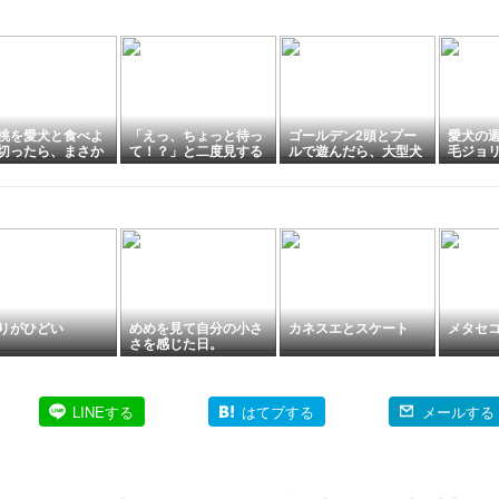
桃を愛犬と食べよ
「えっ、ちょっと待っ
ゴールデン2頭とプー
愛犬の
切ったら、まさか
て！？」と二度見する
ルで遊んだら、大型犬
毛ジョリ
果になりました…
ぐらいかわいすぎる犬
3頭のわちゃわちゃが
末からは
用の米粉クッキー、見
止まりませんでしたw
幕する
つけちゃいました♡
がらや
りがひどい
めめを見て自分の小さ
カネスエとスケート
メタセ
さを感じた日。
LINEする
はてブする
メールする