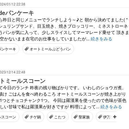
024/01/12 22:38
deパンケーキ
昨日と同じメニューでランチしよう～♪と 朝から決めてました( *
ド＆シュリンプサンド、目玉焼き、焼きブロッコリー、ミネストローネ
うパンが気に入って、少しスライスしてマーマレード乗せて 頂き
空かないまま在宅のお仕事をしていましたが...
続きをみる
パンケーキ
オートミールぶどうパン
023/12/14 22:48
ートミールスコーン
て今日のランチ 昨夜の残り物ばかりです。 いわしのショウガ煮、
漬け ごはんを食べ終わるころ オートミールスコーンが焼き上がり
ン1つとチョコチャンク1つ。 今回は羅漢果を使ったので色味が茶色
しい甘味で私は羅漢果が好きですが 料理によって...
続きをみる
ルスコーン
チゲ鍋
こたつ
聖家族
伊万里焼