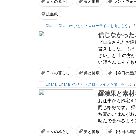
日々の暮らし
美と健康
ラン・ウォ
広島県
Ohana
Ohana〜ひとり・スローライフを愉しもうよ
2
信じなかった
ブロ友さんとお話
書きました。 も
さい」と 上の方
い師さんにみてもら
日々の暮らし
美と健康
【今日の星
Ohana
Ohana〜ひとり・スローライフを愉しもうよ
2
羅漢果と素材
お仕事から帰宅す
同じ格好です。 
ち麦のごはんがお
噛んで食べるように
日々の暮らし
美と健康
【今日の星