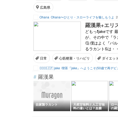
広島県
Ohana
Ohana〜ひとり・スローライフを愉しもうよ
2
羅漢果+エリ
どもっ❗️jake
が、その中で『ラ
🤔 僕はよく『
るラカントSは・・
日常
心筋梗塞・リハビリ
ダイエッ
🚴🏽‍♂️♈️🇯🇵 jake
#
羅漢果
自家製ラカント
天然甘味料と人工甘味
ロー
料の違いとは？血糖
の羅
値・中性脂肪・腸活か
とジ
ら考える失敗しない選