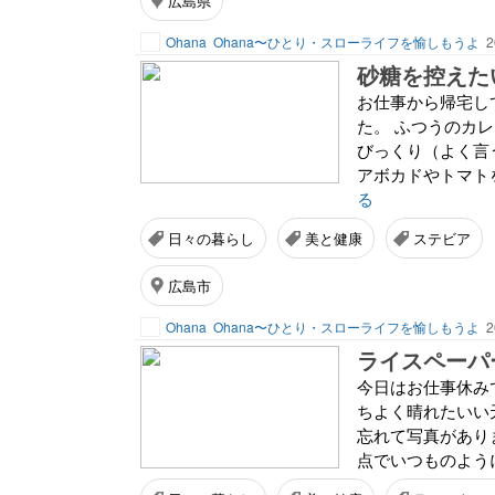
広島県
Ohana
Ohana〜ひとり・スローライフを愉しもうよ
2
砂糖を控えた
お仕事から帰宅し
た。 ふつうのカ
びっくり（よく言
アボカドやトマトを
る
日々の暮らし
美と健康
ステビア
広島市
Ohana
Ohana〜ひとり・スローライフを愉しもうよ
2
ライスペーパ
今日はお仕事休み
ちよく晴れたいい
忘れて写真があり
点でいつものように