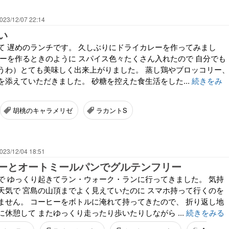
023/12/07 22:14
い
て 遅めのランチです。 久しぶりにドライカレーを作ってみまし
レーを作るときのように スパイス色々たくさん入れたので 自分でも
うわ）とても美味しく出来上がりました。 蒸し鶏やブロッコリー
添えていただきました。 砂糖を控えた食生活をした...
続きをみ
胡桃のキャラメリゼ
ラカントS
023/12/04 18:51
ーとオートミールパンでグルテンフリー
で ゆっくり起きてラン・ウォーク・ランに行ってきました。 気持
天気で 宮島の山頂までよく見えていたのに スマホ持って行くのを
ません。 コーヒーをボトルに淹れて持ってきたので、 折り返し地
休憩して またゆっくり走ったり歩いたりしながら ...
続きをみる