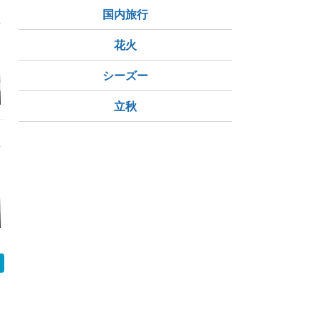
クコの実
国内旅行
花火
シーズー
週末の恒例は、
飼い主を机の下で待ち
愛犬が毎晩寝ているベ
可愛いハン
ジョリw 今週
伏せする愛犬、その目
ッドを初めて洗った
OXの正体
立秋
Jリーグも開
的はやっぱりコレでし
ら、怪訝な顔で監視さ
みたら愛犬
ので、観戦しな
たw
れましたw
でした！
ろっとw
コイア３D苦戦
帰ってきてほしい。け
３D教会・少し進めま
本日ここま
ど、ちょっと待って…
した
な件。