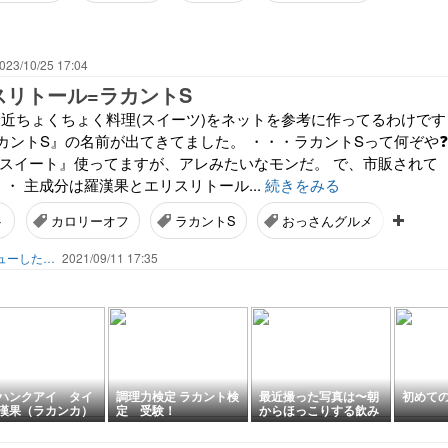
023/10/25 17:04
スリトール=ラカントS
です 最近ちょくちょく料理(スイーツ)をネットを参考に作ってるわけです
カントS』の名前が出てきてました。 ・・・ラカントSって何ぞや❓
パルスイート』使ってますが、アレみたいなモンだ。 で、市販されて
・ 主成分は羅漢果とエリスリトール...
続きをみる
ト
カロリーオフ
ラカントS
おっさんグルメ
エリ
喫茶『jake』へようこそ(50歳で再デビューしたローディーは心筋梗塞になりました😅)
2021/09/11 17:35
ハンクアイ タイ
調理力検定 ラカント検
最近撮った写真は〜朝
初めて
漢果（ラカンカ）
定 受験！
からほっこりする飲み
ュースの話
物〜