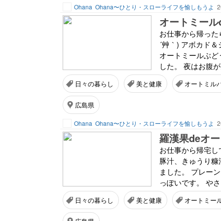
Ohana
Ohana〜ひとり・スローライフを愉しもうよ
2
オートミール
お仕事から帰ったら
´艸｀) アボカ
オートミールぶど
した。 夜はお腹が
日々の暮らし
美と健康
オートミル
広島県
Ohana
Ohana〜ひとり・スローライフを愉しもうよ
2
羅漢果deオ
お仕事から帰宅し
豚汁、きゅうり糠
ました。 プレー
っぽいです。 やさ
日々の暮らし
美と健康
オートミー