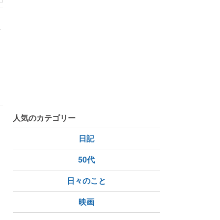
万
ん
人気のカテゴリー
日記
50代
日々のこと
ラ
映画