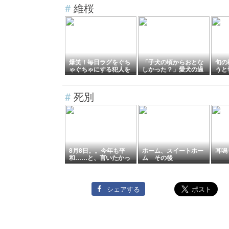
び方
#
維桜
爆笑！毎日ラグをぐち
「子犬の頃からおとな
旬の
ゃぐちゃにする犯人を
しかった？」愛犬の過
うと
隠し撮りしたら、完全
去を家具の傷が証言し
の結
に常習犯でしたw
ていましたw
w
#
死別
8月8日。。今年も平
ホーム、スイートホー
耳鳴
和……と、言いたかっ
ム その後
たけども。
シェアする