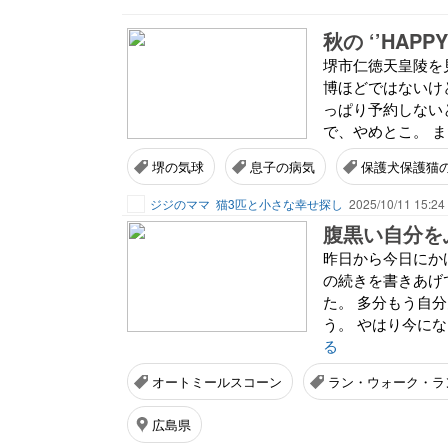
秋の ‘’HAPPY 
堺市仁徳天皇陵を
博ほどではないけ
っぱり予約しない
で、やめとこ。 ま
堺の気球
息子の病気
保護犬保護猫
ジジのママ
猫3匹と小さな幸せ探し
2025/10/11 15:24
腹黒い自分を
昨日から今日にか
の続きを書きあげ
た。 多分もう自
う。 やはり今にな
る
オートミールスコーン
ラン・ウォーク・ラ
広島県