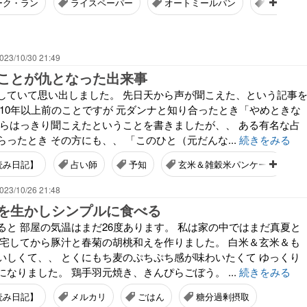
ーク・ラン
ライスペーパー
オートミールパン
シウマイ
023/10/30 21:49
ことが仇となった出来事
していて思い出しました。 先日天から声が聞こえた、という記事
う10年以上前のことですが 元ダンナと知り合ったとき「やめときな
からはっきり聞こえたということを書きましたが、、 ある有名な占
ったとき その方にも、、 「このひと（元だんな...
続きをみる
読み日記】
占い師
予知
玄米＆雑穀米パンケーキ
023/10/26 21:48
を生かしシンプルに食べる
ると 部屋の気温はまだ26度あります。 私は家の中ではまだ真夏と
帰宅してから豚汁と春菊の胡桃和えを作りました。 白米＆玄米＆も
いしくて、、 とくにもち麦のぷちぷち感が味わいたくて ゆっくり
なりました。 鶏手羽元焼き、きんぴらごぼう。 ...
続きをみる
読み日記】
メルカリ
ごはん
糖分過剰摂取