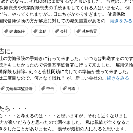
で辞めたのなら… それ以降は出勤するなと言いました。 当然のことで
会保険喪失や失業保険喪失の手続きをしてくれる人はいません。 例
だら、やってくれますが… 日にちがかかりすぎます。 健康保険
国民健康保険の方が解雇に対しての減免措置があるの...
続きをみる
健康保険
出勤
会社
減免措置
告に｡
社の労働保険の手続きに行って来ました。 いつもは郵送するので
続きもしたかったので労働基準監督署に行って来ました。 雇用保
働保険も解除｡ 刻々と会社閉鎖に向けての準備が整って来ました。
二度目なので、何となく慣れ？ が、新しい会社の...
続きをみる
労働基準監督署
申告
郵送
たら・・・
ら・・・と考えるのは・・・と思いますが、それも近くなりまし
た方が良いだろうと思ったので調べました。 私は親族が亡くなるこ
きをしたことがありません。 義母が最初の人になると思います。