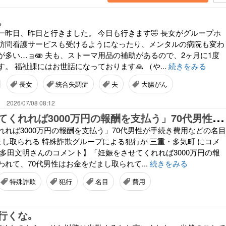
。
一昨日、昨日と行きました。 今日も行きます🤣 長女がグループホ
訪問看護サービスも受けるようになったり、メンタルの病院も変わ
が多い…ョ🫨 夫も、ストーマ用品の補助があるので、2ヶ月に1度
。 福祉課にはお世話になっております🙏 （や...
続きをみる
長女
統合失調症
夫
大腸がん
。
2026/07/08 08:12
「
妊娠をさせてくれれば3000万円の報酬を支払う」70代男性が手続き費用などの名目で約290万円をだまし取られる 特殊詐欺グループによる犯行か 三重・多気町 にコメントしました。
れれば3000万円の報酬を支払う」70代男性が手続き費用などの名目
まし取られる 特殊詐欺グループによる犯行か 三重・多気町 にコメ
【多田文明さんのコメント】「妊娠をさせてくれれば3000万円の報
れて、70代男性はお金をだまし取られて...
続きをみる
特殊詐欺
犯行
名目
費用
行くな｡