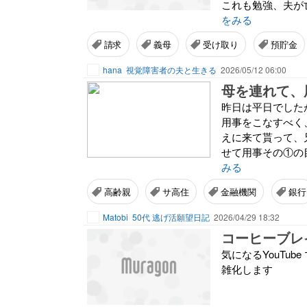
これも勉強、夫が
をみる
請求
義母
受け取り
預貯金
hana
視覚障害者の夫と生きる
2026/05/12 06:00
母を連れて、
昨日は平日でした
用事をこなすべく
えに来て貰って、
せて用事その①の
みる
高齢親
サ高住
金融機関
銀行
Matobi
50代 逃げ活願望日記
2026/04/29 18:32
コーヒーブレ
気になるYouTu
雑化します