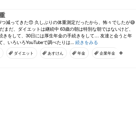
重
しづつ減ってきた😙 久しぶりの体重測定だったから、怖々でしたが😅
まだまだ、ダイエットは継続中 63歳の朝は特別な朝ではないけど、
続きをして、30日には厚生年金の手続きをして… 友達と会うと年
いろいろYouTubeで調べたりは...
続きをみる
ダイエット
あすけん
年金
企業年金
友