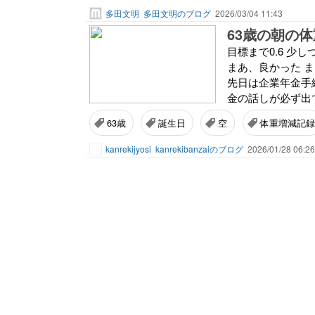
多田文明
多田文明のブログ
2026/03/04 11:43
63歳の朝の体
目標まで0.6 少
まあ、良かった 
先日は企業年金手
金の話しが必ず出て、
63歳
誕生日
空
体重増減記録
kanrekijyosi
kanrekibanzaiのブログ
2026/01/28 06:26