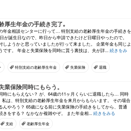
齢厚生年金の手続き完了｡
の年金相談センターに行って… 特別支給の老齢厚生年金の手続き
今日が誕生日なので、昨日から申請できたけど日曜日やったので。
付しようかと思っていましたが行って来ました。 企業年金も同じ
です。 年金と失業保険を同時に貰う裏技は、夫が詳...
続きをみ
ー
特別支給の老齢厚生年金
失業保険
退職
失業保険同時にもらう。
時にもらえない？ が、64歳の11ヶ月くらいに退職したら… 同時
｡ 私は、特別支給の老齢厚生年金を来月からもらいます。 その場合
るんやろう？ 65歳になる前に失業保険の手続きをしてから、普通
きをする？ なかなか複雑やぞ。 また年金相...
続きをみる
支給
老齢厚生年金