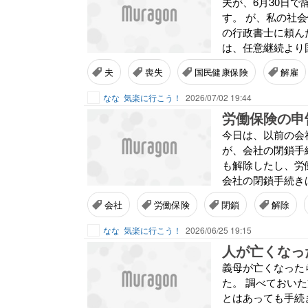
夫が、6月30日
す。 が、私の社
の行政書士に頼ん
は、任意継続より
夫
喪失
国民健康保険
解雇
なな
気楽に行こう！
2026/07/02 19:44
労働保険の申
今日は、以前の会
が、会社の閉鎖手
も解除したし、労
会社の閉鎖手続きは
会社
労働保険
閉鎖
解除
なな
気楽に行こう！
2026/06/25 19:15
人が亡くなっ
義母が亡くなった
た。 調べておい
とはあっても手続