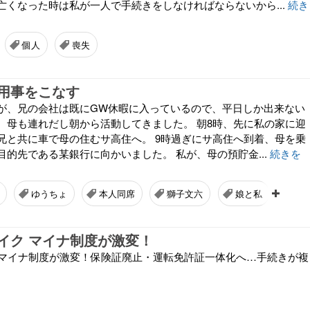
亡くなった時は私が一人で手続きをしなければならないから...
続き
個人
喪失
用事をこなす
が、兄の会社は既にGW休暇に入っているので、平日しか出来ない
、母も連れだし朝から活動してきました。 朝8時、先に私の家に迎
兄と共に車で母の住むサ高住へ。 9時過ぎにサ高住へ到着、母を乗
目的先である某銀行に向かいました。 私が、母の預貯金...
続きを
ゆうちょ
本人同席
獅子文六
娘と私
イク マイナ制度が激変！
be マイナ制度が激変！保険証廃止・運転免許証一体化へ…手続きが複