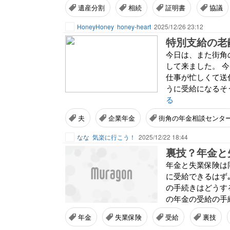
遺産分割
相続
証明書
協議
HoneyHoney
honey-heart
2025/12/26 23:12
特別支給の老
今日は、また街角
して来ました。 
仕事が忙しくて送
うに受給になるそう
る
夫
企業年金
街角の年金相談センタ
なな
気楽に行こう！
2025/12/22 18:44
裏技？年金と
年金と失業保険は同
に受給できるはず
の手続きはどうす
の年金の受給の手続
年金
失業保険
受給
裏技