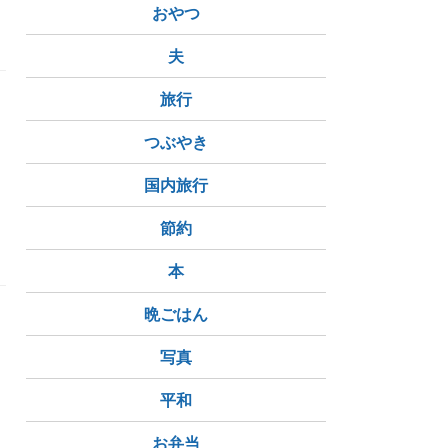
おやつ
夫
旅行
つぶやき
国内旅行
節約
本
晩ごはん
ン
不
写真
平和
お弁当