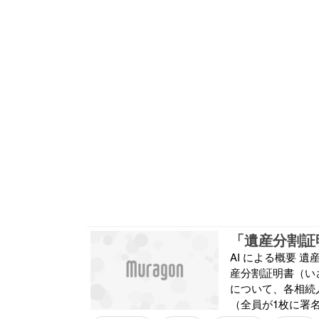
「遺産分割証
AI による概要 遺
産分割証明書（い
について、各相続
（全員が1枚に署名