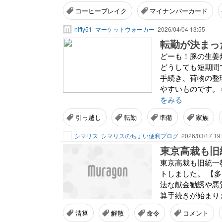
コーヒーブレイク
マイナンバーカード
nifty51
マーケットウォーカー
2026/04/04 13:55
どーも！豚の生姜
どうしても短期間
手続き、荷物の整
やすいものです。
をみる
引っ越し
転勤
準備
家族
シマリス
シマリスのちょい便利ブログ
2026/03/17 19
東京高裁も旧統一
トしました。 【
法な献金勧誘や悪
算手続きが始まります
清算
解散
命令
コメント