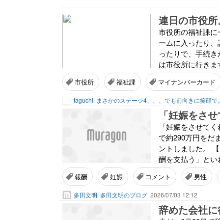
連日の市役所
市役所の福祉課に
ームに入ったり、
ったりで、手続き
は市役所に行きます
市役所
福祉課
マイナンバーカード
taguchi
まさかのステージ4、、、でも前向きに笑顔で
「妊娠をさせてく
で約290万円をだ
ントしました。 
酬を支払う」といわ
報酬
妊娠
コメント
男性
多田文明
多田文明のブログ
2026/07/03 12:12
辞めた会社に