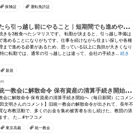
保険証
運転免許証
転
勤が決まったら引っ越し前にやること｜短期間でも進めやすい準備の順番
焼きを3枚食べたシマリスです。 転勤が決まると、引っ越し準備は
で進めることになりがちです。仕事を続けながら住まい探しや各種
理まで進める必要があるため、思っている以上に負担が大きくなり
 特に転勤では、通常の引っ越しとは違って、会社の手続き...
続き
新居
:45
東
京高裁も旧統一教会に解散命令 保有資産の清算手続き開始へ（毎日新聞）にコメントしました。
教会に解散命令 保有資産の清算手続き開始へ（毎日新聞）にコメ
多田文明さんのコメント】旧統一教会の解散命令が出されて、長年
質な布教活動で、多くのお金を集め被害者を出し続けた、教団の清
。 た... #ヤフコメ
東京高裁
統一教会