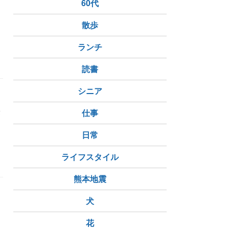
60代
散歩
ランチ
読書
シニア
す
険
仕事
日常
ライフスタイル
熊本地震
犬
花