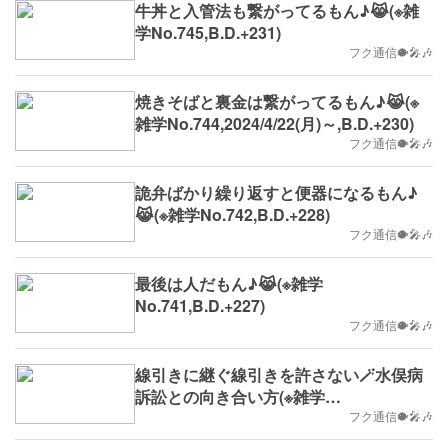
牛丼と入管法も繋がってるもん♪😹(※雑
学No.745,B.D.+231)
フク通信🐡🎤🎶
焼きそばと裏金は繋がってるもん♪😹(※
雑学No.744,2024/4/22(月)～,B.D.+230)
フク通信🐡🎤🎶
詭弁ばかり繰り返すと便器になるもん♪
😹(※雑学No.742,B.D.+228)
フク通信🐡🎤🎶
最後は人だもん♪😹(※雑学
No.741,B.D.+227)
フク通信🐡🎤🎶
線引きに継ぐ線引きを許さない🪄水俣病
訴訟との向き合い方(※雑学
No.716,2024/3/25(月)～,B.D.+202)
フク通信🐡🎤🎶