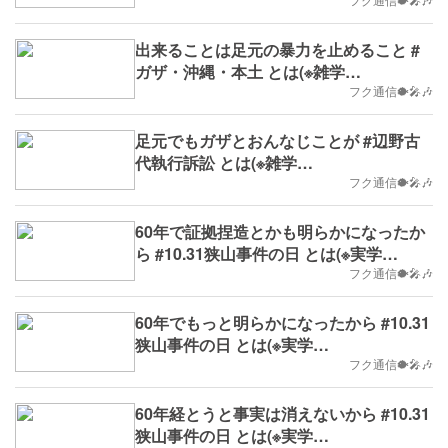
出来ることは足元の暴力を止めること #
ガザ・沖縄・本土 とは(※雑学
No.576,2023/11/6(月)(※雑学
フク通信🐡🎤🎶
No.577,B.D.+63)
足元でもガザとおんなじことが #辺野古
代執行訴訟 とは(※雑学
No.576,2023/11/6(月)
フク通信🐡🎤🎶
60年で証拠捏造とかも明らかになったか
ら #10.31狭山事件の日 とは(※実学
No.571,B.D.+57)
フク通信🐡🎤🎶
60年でもっと明らかになったから #10.31
狭山事件の日 とは(※実学
No.570,B.D.+56)
フク通信🐡🎤🎶
60年経とうと事実は消えないから #10.31
狭山事件の日 とは(※実学