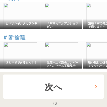
ヒバリシギ、タカブシギ
「ザリガニ」アカショウ
魅惑！南の島
ビン
で帰ります～
#
断捨離
ひとりでできるもん！！
生産中止で新色コンバー
吸い残しの煙
スへ。ビール工場見学
をタッパーに
ッケージを断捨
年8月】
次へ
1
/
2