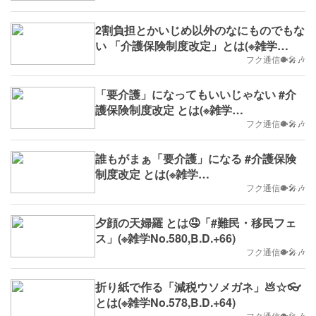
2割負担とかいじめ以外のなにものでもな
い 「介護保険制度改定」とは(※雑学
No.585,B.D.+71)
フク通信🐡🎤🎶
「要介護」になってもいいじゃない #介
護保険制度改定 とは(※雑学
No.584,B.D.+70)
フク通信🐡🎤🎶
誰もがまぁ「要介護」になる #介護保険
制度改定 とは(※雑学
No.583,2023/11/13(月)
フク通信🐡🎤🎶
夕顔の天婦羅 とは🤤「#難民・移民フェ
ス」(※雑学No.580,B.D.+66)
フク通信🐡🎤🎶
折り紙で作る「減税ウソメガネ」💩☆👓
とは(※雑学No.578,B.D.+64)
フク通信🐡🎤🎶