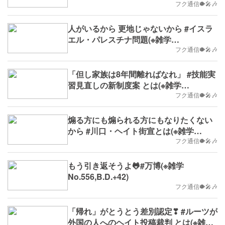
No.569,2023/10/30(月)～,B.D.+55)
フク通信🐡🎤🎶
人がいるから 更地じゃないから #イスラ
エル・パレスチナ問題(※雑学
No.560,B.D.+46)
フク通信🐡🎤🎶
「但し家族は8年間離ればなれ」 #技能実
習見直しの新制度案 とは(※雑学
No.559,B.D.+45)
フク通信🐡🎤🎶
煽る方にも煽られる方にもなりたくない
から #川口・ヘイト街宣とは(※雑学
No.557,B.D.+43)
フク通信🐡🎤🎶
もう引き返そうよ🐸#万博(※雑学
No.556,B.D.+42)
フク通信🐡🎤🎶
「帰れ」がとうとう差別認定❣ #ルーツが
外国の人へのヘイト投稿裁判 とは(※雑学