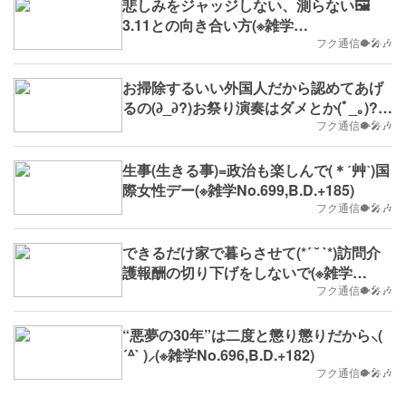
悲しみをジャッジしない、測らない🖼️
3.11との向き合い方(※雑学
No.702,2024/3/11(月)～,B.D.+188)
フク通信🐡🎤🎶
お掃除するいい外国人だから認めてあげ
るの(∂_∂?)お祭り演奏はダメとか(ﾟ_｡)?(※
雑学No.700,B.D.+186)
フク通信🐡🎤🎶
生事(生きる事)=政治も楽しんで(＊ˊ艸ˋ)国
際女性デー(※雑学No.699,B.D.+185)
フク通信🐡🎤🎶
できるだけ家で暮らさせて(*´ ˘ `*)訪問介
護報酬の切り下げをしないで(※雑学
No.697,B.D.+183)
フク通信🐡🎤🎶
“悪夢の30年”は二度と懲り懲りだから⸜(
´ᐞ` )⸝(※雑学No.696,B.D.+182)
フク通信🐡🎤🎶