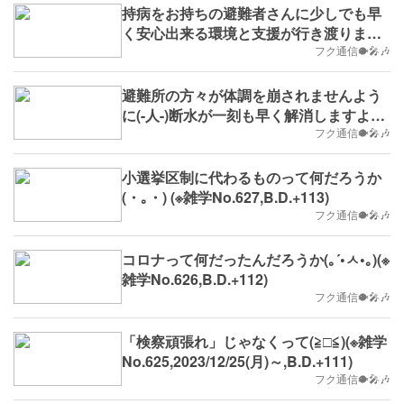
持病をお持ちの避難者さんに少しでも早
く安心出来る環境と支援が行き渡ります
ように(-人-)(※雑学No.637,B.D.+123)
フク通信🐡🎤🎶
避難所の方々が体調を崩されませんよう
に(-人-)断水が一刻も早く解消しますよう
に(※雑学No.636,B.D.+122)
フク通信🐡🎤🎶
小選挙区制に代わるものって何だろうか
(・｡・) (※雑学No.627,B.D.+113)
フク通信🐡🎤🎶
コロナって何だったんだろうか(｡´•ㅅ•｡)(※
雑学No.626,B.D.+112)
フク通信🐡🎤🎶
「検察頑張れ」じゃなくって(≧□≦)(※雑学
No.625,2023/12/25(月)～,B.D.+111)
フク通信🐡🎤🎶