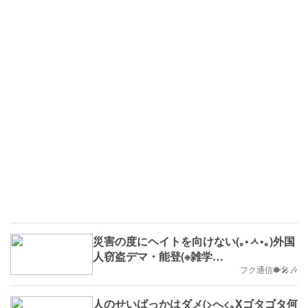
災害の度にヘイトを向けない(｡•ㅅ•｡)外国
人窃盗デマ・能登(※雑学
No.695,2024/3/4(月)～,B.D.+181)
フク通信🐡🎤🎶
人のせいばっかはダメ(>へ<｡Xゴタゴタ何