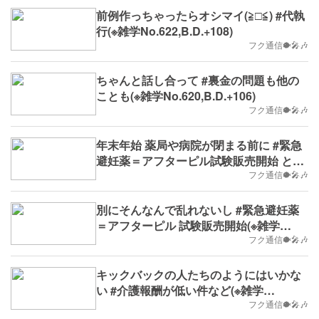
前例作っちゃったらオシマイ(≧□≦) #代執
行(※雑学No.622,B.D.+108)
フク通信🐡🎤🎶
ちゃんと話し合って #裏金の問題も他の
ことも(※雑学No.620,B.D.+106)
フク通信🐡🎤🎶
年末年始 薬局や病院が閉まる前に #緊急
避妊薬＝アフターピル試験販売開始 とは
(※雑学No.619,B.D.+105)
フク通信🐡🎤🎶
別にそんなんで乱れないし #緊急避妊薬
＝アフターピル 試験販売開始(※雑学
No.618,2023/12/18(月)～,B.D.+104)
フク通信🐡🎤🎶
キックバックの人たちのようにはいかな
い #介護報酬が低い件など(※雑学
No.616,B.D.+102)
フク通信🐡🎤🎶