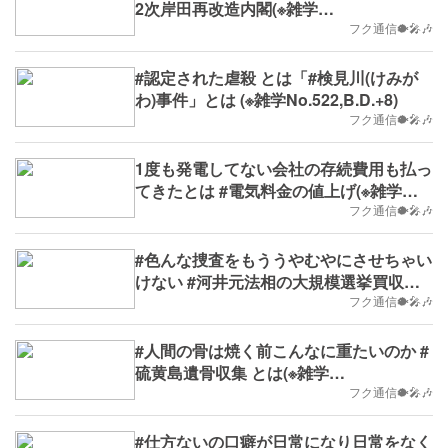
2次岸田再改造内閣(※雑学
No.524,B.D.+10)
フク通信🐡🎤🎶
#認定された虐殺 とは「#検見川(けみが
わ)事件」とは (※雑学No.522,B.D.+8)
フク通信🐡🎤🎶
1度も発電してない会社の存続費用も払っ
てきたとは #電気料金の値上げ(※雑学
No.521,B.D.+7)
フク通信🐡🎤🎶
#色んな捜査をもううやむやにさせちゃい
けない #河井元法相の大規模選挙買収事
件 とは(※雑学No.518,B.D.+4)
フク通信🐡🎤🎶
#人間の骨は焼く前こんなに重たいのか #
硫黄島遺骨収集 とは(※雑学
No.496,B.D.+353)
フク通信🐡🎤🎶
#仕方ないの口癖が日常になり日常をなく