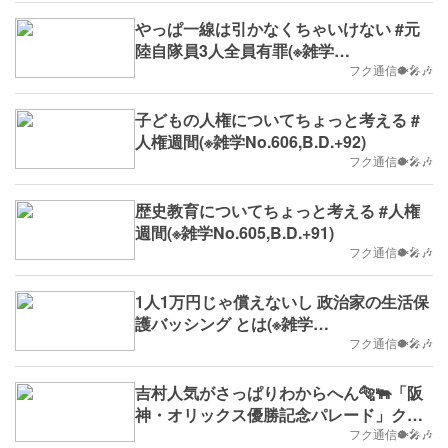
やっぱ一線は引かなくちゃいけない #元
陸自隊員3人全員有罪(※雑学
No.615,B.D.+101)
フク通信🐡🎤🎶
子どもの人権についてちょっと考える #
人権週間(※雑学No.606,B.D.+92)
フク通信🐡🎤🎶
歴史教育についてちょっと考える #人権
週間(※雑学No.605,B.D.+91)
フク通信🐡🎤🎶
1人1万円じゃ償えないし 政治家の生活保
護バッシング とは(※雑学
No.602,B.D.+88)
フク通信🐡🎤🎶
吉村人気がさっぱりわからへん🐅🐃「阪
神・オリックス優勝記念パレード」クラ
ファン とは(※雑学No.601,B.D.+87)
フク通信🐡🎤🎶