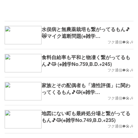
水俣病と無農薬栽培も繋がってるもん🎵
😿マイク遮断問題(※雑学
No.760,B.D.+246)
フク通信🐡🎤🎶
食料自給率も平和と物凄く繋がってるも
ん🎵😿 (※雑学No.759,B.D.+245)
フク通信🐡🎤🎶
家族とその配偶者も「適性評価」に関わ
ってくるもん🎵😿(※雑学
No.753,B.D.+239)
フク通信🐡🎤🎶
地図にない町も最終処分場と繋がってる
もん🎵😿(※雑学No.749,B.D.+235)
フク通信🐡🎤🎶