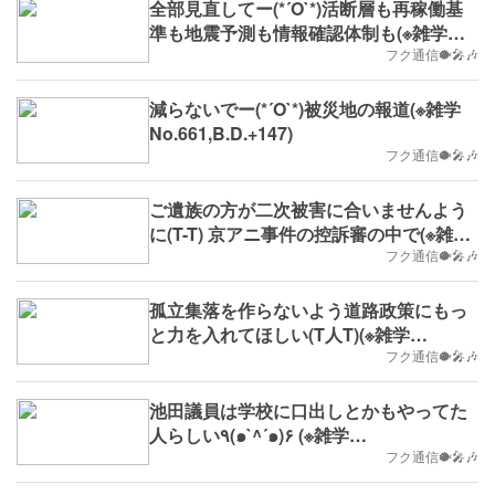
全部見直してー(*´O`*)活断層も再稼働基
準も地震予測も情報確認体制も(※雑学
No.662,B.D.+148)
フク通信🐡🎤🎶
減らないでー(*´O`*)被災地の報道(※雑学
No.661,B.D.+147)
フク通信🐡🎤🎶
ご遺族の方が二次被害に合いませんよう
に(T-T) 京アニ事件の控訴審の中で(※雑学
No.660,2024/1/29(月)～,B.D.+146)
フク通信🐡🎤🎶
孤立集落を作らないよう道路政策にもっ
と力を入れてほしい(T人T)(※雑学
No.643,B.D.+129)
フク通信🐡🎤🎶
池田議員は学校に口出しとかもやってた
人らしい٩(๑`^´๑)۶ (※雑学
No.641,B.D.+127)
フク通信🐡🎤🎶