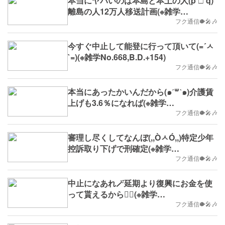
本当にヤバいのは本島と本土の人(p´□`q)
離島の人12万人移送計画(※雑学
No.669,B.D.+155)
フク通信🐡🎤🎶
今すぐ中止して能登に行って頂いて(=´ㅅ
`=)(※雑学No.668,B.D.+154)
フク通信🐡🎤🎶
本当にあったかいんだから(๑ˊ꒳​ˋ๑)介護賃
上げも3.6％になれば(※雑学
No.667,2024/2/5(月)～,B.D.+153)
フク通信🐡🎤🎶
審理し尽くしてなんぼ(,,ÒㅅÓ,,)特定少年
控訴取り下げで刑確定(※雑学
No.665,B.D.+151)
フク通信🐡🎤🎶
中止になあれ🪄延期より復興にお金を使
って貰えるから🧙‍♀️(※雑学
No.664,B.D.+150)
フク通信🐡🎤🎶