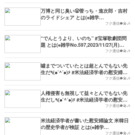
万博と同じ臭い😤菅っち・進次郎・吉村
のライドシェア とは(※雑学
No.599,B.D.+85)
フク通信🐡🎤🎶
“でんとうより、いのち” #宝塚歌劇団問
題 とは(※雑学No.597,2023/11/27(月)
～,B.D.+83)
フク通信🐡🎤🎶
噓までついていたとは超とんでもない先
生だ٩(๑`^´๑)۶ #米法経済学者の慰安婦論
文 とは(※雑学No.595,B.D.+81)
フク通信🐡🎤🎶
人権侵害も無視して益々とんでもない先
生だし٩(๑`^´๑)۶ #米法経済学者の慰安婦
論文 とは(※雑学No.594,B.D.+80)
フク通信🐡🎤🎶
米法経済学者が書いた慰安婦論文 米韓日
の歴史学者が検証 とは(※雑学
No.592,B.D.+78)
フク通信🐡🎤🎶