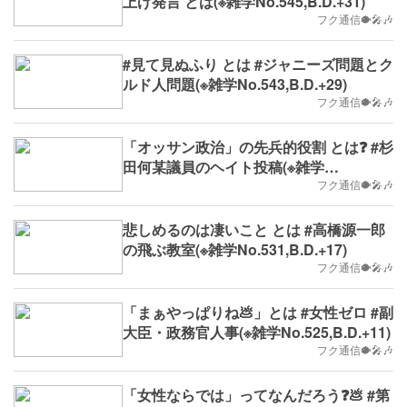
上げ発言 とは(※雑学No.545,B.D.+31)
フク通信🐡🎤🎶
#見て見ぬふり とは #ジャニーズ問題とク
ルド人問題(※雑学No.543,B.D.+29)
フク通信🐡🎤🎶
「オッサン政治」の先兵的役割 とは❓ #杉
田何某議員のヘイト投稿(※雑学
No.534,2023/9/25(月)～,B.D.+20)
フク通信🐡🎤🎶
悲しめるのは凄いこと とは #高橋源一郎
の飛ぶ教室(※雑学No.531,B.D.+17)
フク通信🐡🎤🎶
「まぁやっぱりね💩」とは #女性ゼロ #副
大臣・政務官人事(※雑学No.525,B.D.+11)
フク通信🐡🎤🎶
「女性ならでは」ってなんだろう❓💩 #第