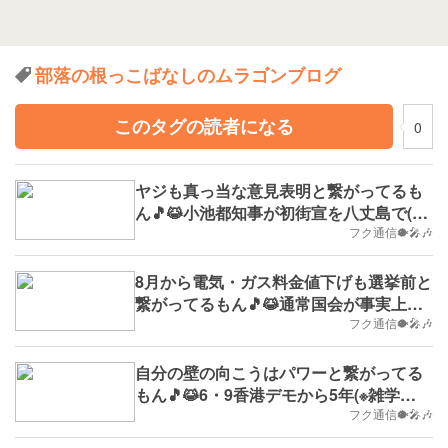
部落の根っこばなしのムラゴンブログ
このタグの読者になる
0
ヤジも真っ当な意見表明と繋がってるも
ん🎵😹小池都知事が初街宣を八丈島で(※
雑学No.808,B.D.+294)
フク通信🐡🎤🎶
8月から電気・ガス料金値下げも選挙前と
繋がってるもん🎵😹通常国会が事実上閉
会(※雑学No.804,B.D.+290)
フク通信🐡🎤🎶
自分の壁の向こうはパワーと繋がってる
もん🎵😹6・9香港デモから5年(※雑学
No.800,2024/6/17(月)～,B.D.+286)
フク通信🐡🎤🎶