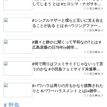
してしまう とは #ヒロシマ・ナガサキ・
オキナワ・フクシマ とは(※雑学
フク通信🐡🎤🎶
No.487,B.D.+344)
#シングルマザーと僕らと互いに支え合え
ることがある とは #ハウジングファース
ト とは(※雑学No.486,B.D.+343)
フク通信🐡🎤🎶
#粛々と静かに聞くって平和なの?とは #
広島原爆の日78年(※雑学
No.485,2023/8/7(月)～,B.D.+342)
フク通信🐡🎤🎶
#何で周りはフェミサイドじゃないって言
うのかな #小田急フェミサイド未遂事件
とは(※雑学No.483,B.D.+340)
フク通信🐡🎤🎶
#パワハラは周りの方もかなり疲弊された
りと #パワーハラスメント とは(※雑学
No.482,B.D.+339)
フク通信🐡🎤🎶
#
野鳥