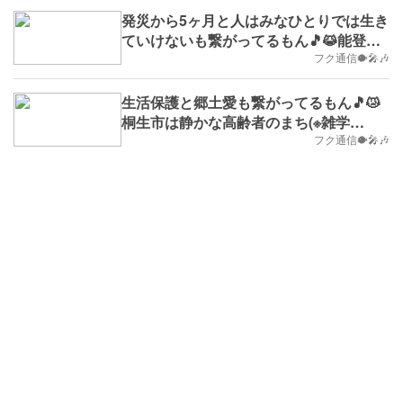
発災から5ヶ月と人はみなひとりでは生き
ていけないも繋がってるもん🎵😹能登半
島地震(※雑学No.786,2024/6/3(月)
フク通信🐡🎤🎶
～,B.D.+272)
生活保護と郷土愛も繋がってるもん🎵😿
桐生市は静かな高齢者のまち(※雑学
No.762,B.D.+248)
フク通信🐡🎤🎶