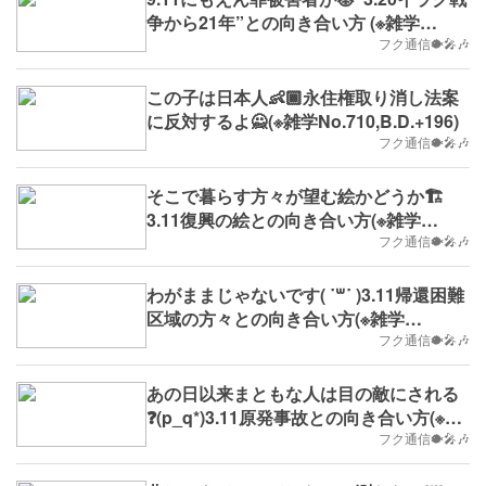
争から21年”との向き合い方 (※雑学
No.713,B.D.+199)
フク通信🐡🎤🎶
この子は日本人👶🏾永住権取り消し法案
に反対するよ🙅(※雑学No.710,B.D.+196)
フク通信🐡🎤🎶
そこで暮らす方々が望む絵かどうか🏗️
3.11復興の絵との向き合い方(※雑学
No.709,2024/3/18(月)～,B.D.+195)
フク通信🐡🎤🎶
わがままじゃないです( ˙꒳​˙ )3.11帰還困難
区域の方々との向き合い方(※雑学
No.706,B.D.+192)
フク通信🐡🎤🎶
あの日以来まともな人は目の敵にされる
❓(p_q*)3.11原発事故との向き合い方(※雑
学No.703,B.D.+189)
フク通信🐡🎤🎶