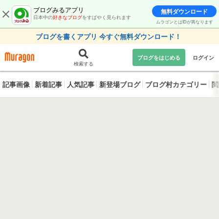
ブログみるアプリ
無料ダウンロード
日本中の
好きなブログ
をすばやく見られます
ムラゴンとはIDが異なります
ブログを書くアプリ 今すぐ無料ダウンロード！
ブログをはじめる
ログイン
検索する
記事画像
新着記事
人気記事
新登場ブログ
ブログ村カテゴリー
閲