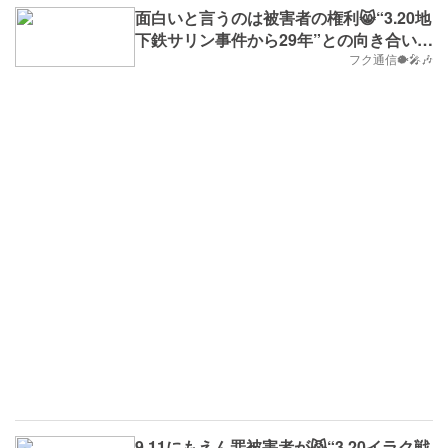
面白いと言うのは被害者の権利😸“3.20地
下鉄サリン事件から29年”との向き合い方
(※雑学No.714,B.D.+200)
フク通信🐡🎤🎶
9.11にもえん罪被害者が😾“3.20イラク戦