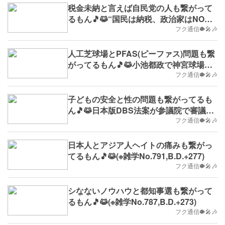
税金未納と言えば自民党の人も繋がって
るもん🎵😹“国民は納税、政治家はNO
税”(※雑学No.797,B.D.+283)
フク通信🐡🎤🎶
人工芝球場とPFAS(ピーファス)問題も繋
がってるもん🎵😹小池都政で神宮球場・
秩父宮ラグビー場を建て替え(※雑学
フク通信🐡🎤🎶
No.794,B.D.+280)
子どもの安全と性の問題も繋がってるも
ん🎵😹日本版DBS法案が参議院で審議入
り(※雑学No.793,2024/6/10(月)
フク通信🐡🎤🎶
～,B.D.+279)
日本人とアジア人ヘイトの痛みも繋がっ
てるもん🎵😹(※雑学No.791,B.D.+277)
フク通信🐡🎤🎶
シなないノウハウと都知事選も繋がって
るもん🎵😹(※雑学No.787,B.D.+273)
フク通信🐡🎤🎶