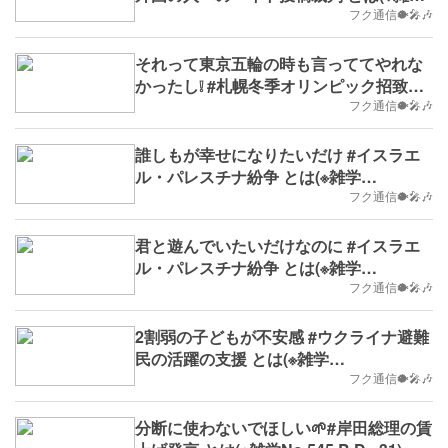
No.553,B.D.+39)
フク通信🐡🎤🎶
それって東京五輪の時も言っててやれな
かったし❕ #札幌冬季オリンピック招致を
断念へ とは(※雑学No.552,B.D.+38)
フク通信🐡🎤🎶
誰しもが幸せになりたいだけ #イスラエ
ル・パレスチナ紛争 とは(※雑学
No.550,B.D.+36)
フク通信🐡🎤🎶
君と遊んでいたいだけなのに #イスラエ
ル・パレスチナ紛争 とは(※雑学
No.549,B.D.+35)
フク通信🐡🎤🎶
2割弱の子どもが不安感 #ウクライナ避難
民の活躍の支援 とは(※雑学
No.546,B.D.+32)
フク通信🐡🎤🎶
分断に使わないでほしい🌱#岸田総理の賃