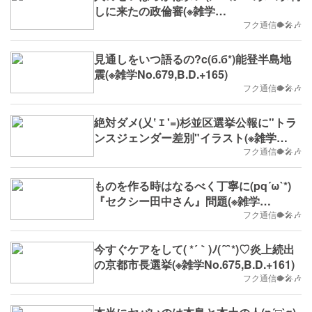
しに来たの政倫審(※雑学
No.693,B.D.+179)
フク通信🐡🎤🎶
見通しをいつ語るの?c(б.б*)能登半島地
震(※雑学No.679,B.D.+165)
フク通信🐡🎤🎶
絶対ダメ(乂‛ ｴ '=)杉並区選挙公報に"トラ
ンスジェンダー差別"イラスト(※雑学
No.678,B.D.+164)
フク通信🐡🎤🎶
ものを作る時はなるべく丁寧に(pq´ω`*)
『セクシー田中さん』問題(※雑学
No.676,B.D.+162)
フク通信🐡🎤🎶
今すぐケアをして( *´｀)ﾉ(´˘`*)♡炎上続出
の京都市長選挙(※雑学No.675,B.D.+161)
フク通信🐡🎤🎶