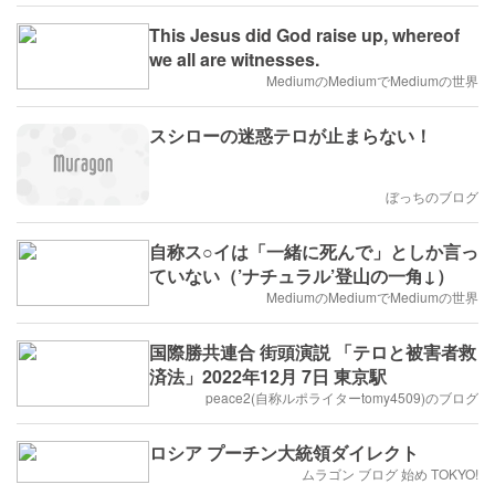
This Jesus did God raise up, whereof
we all are witnesses.
MediumのMediumでMediumの世界
スシローの迷惑テロが止まらない！
ぼっちのブログ
自称ス○イは「一緒に死んで」としか言っ
ていない（’ナチュラル’登山の一角↓）
MediumのMediumでMediumの世界
国際勝共連合 街頭演説 「テロと被害者救
済法」2022年12月 7日 東京駅
peace2(自称ルポライターtomy4509)のブログ
ロシア プーチン大統領ダイレクト
ムラゴン ブログ 始め TOKYO!