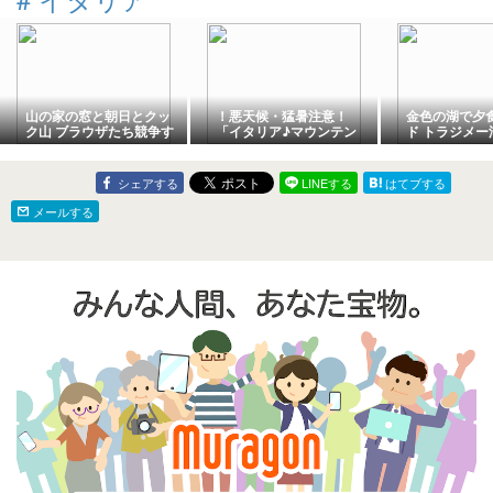
山の家の窓と朝日とクッ
！悪天候・猛暑注意！
金色の湖で夕食
ク山 ブラウザたち競争す
「イタリア♪マウンテン
ド トラジメー
るのかなかなか開かず
リゾートでの盲点✨❤️✨
熱中症注意とポイント
♪」２０２６年@地元ロ
シェアする
LINEする
はてブする
ーマ市発！ローマ・バチ
カン市国 現地イタリア最
メールする
新情報♪