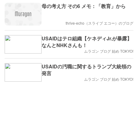
と / NATOの露国に対する
母の考え方 その6 メモ：「教育」から
直接的な攻撃が露骨にな
り、露軍が反撃を決断 /
イスラエルの停戦違反と
世界的食料危機の足音 ～
thrive-echo（スライブ エコー）のブログ
レバノン爆撃、物流網破
綻が示す危機の連鎖🤔
USAIDはテロ組織【ケネディJr.が暴露】
なんとNHKさんも！
ムラゴン ブログ 始め TOKYO!
USAIDの汚職に関するトランプ大統領の
発言
ムラゴン ブログ 始め TOKYO!