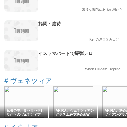
密接な関係にある他国から
拷問・虐待
Kenの漫画読み日記。
イスラマバードで爆弾テロ
When I Dream ~reprise~
#
ヴェネツィア
猛暑の中、妻ハラハラし
AKIRA、ヴェネツィアン
AKIRA、別
ながらのヴェネツィア
グラス工房で別企画実
ツィアングラ
ン・グラス試作品、一部
施。
準備と妻の思
完成。
#
イタリア