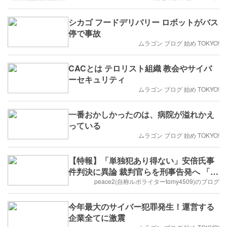
シカゴ フードデリバリー ロボットがバス
停で事故
ムラゴン ブログ 始め TOKYO!
CACとは テロリスト組織 教会やサイバ
ーセキュリティ
ムラゴン ブログ 始め TOKYO!
一番おかしかったのは、病院が溢れかえ
っている
ムラゴン ブログ 始め TOKYO!
【特報】「単独犯あり得ない」安倍氏事
件判決に異論 裁判官らを刑事告発へ 「真
相を究明する会」が会見
peace2(自称ルポライターtomy4509)のブログ
今年最大のサイバー犯罪発生！運営する
企業全てに激震