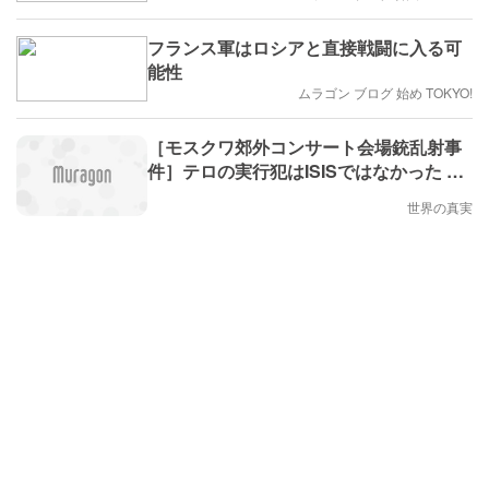
フランス軍はロシアと直接戦闘に入る可
能性
ムラゴン ブログ 始め TOKYO!
［モスクワ郊外コンサート会場銃乱射事
件］テロの実行犯はISISではなかった ～
逮捕された4人の容疑者はいずれもタジキ
世界の真実
スタン出身だった