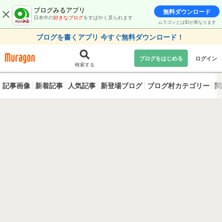
ブログみるアプリ
無料ダウンロード
日本中の
好きなブログ
をすばやく見られます
ムラゴンとはIDが異なります
ブログを書くアプリ 今すぐ無料ダウンロード！
ブログをはじめる
ログイン
検索する
記事画像
新着記事
人気記事
新登場ブログ
ブログ村カテゴリー
閲