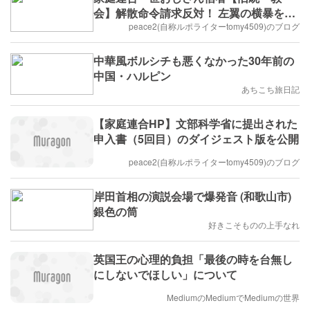
会】解散命令請求反対！ 左翼の横暴を許
すな！
peace2(自称ルポライターtomy4509)のブログ
中華風ボルシチも悪くなかった30年前の
中国・ハルピン
あちこち旅日記
【家庭連合HP】文部科学省に提出された
申入書（5回目）のダイジェスト版を公開
peace2(自称ルポライターtomy4509)のブログ
岸田首相の演説会場で爆発音 (和歌山市)
銀色の筒
好きこそものの上手なれ
英国王の心理的負担「最後の時を台無し
にしないでほしい」について
MediumのMediumでMediumの世界