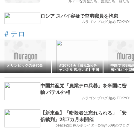
ルアーなお金たち、言葉たち、命たち
ロシア スパイ容疑で空港職員を拘束
ムラゴン ブログ 始め TOKYO!
#
テロ
オリンピックの身代金
🎵20701★【藤江2ndチ
中国で108階
ャンネル 現地レポ】中国
層ビルに小型
人の不可解な計画～計画
む事故
地を現状は？～【「笠佐
島を守る会」西原昌伸/山
中国共産党「農業テロ兵器」を米国に密
本貴子】(26:55) /「スペ
イン風邪」という嘘。
輸 パテル外相
COVIDの起源に関する調
ムラゴン ブログ 始め TOKYO!
査でファウチに召喚状。
賄賂ですよこれ / 操作し
放題の世論調査。極右は
どこも同じ。奇妙な時代
【新東亜】「暗殺者は忘れられる」「安
である。世界のテロの源
倍裁判」2年7カ月未開催
は米国とイスラエル / 高
市早苗統一教会政権が、
peace2(自称ルポライターtomy4509)のブログ
AIを使った情報統制や誹
謗中傷個人攻撃をするこ