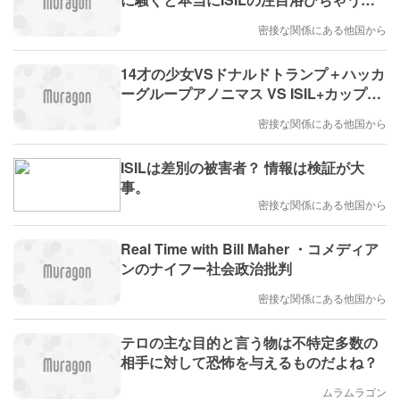
よ。
密接な関係にある他国から
14才の少女VSドナルドトランプ＋ハッカ
ーグループアノニマス VS ISIL+カップケ
ーキレシピVS爆弾レシピ
密接な関係にある他国から
ISILは差別の被害者？ 情報は検証が大
事。
密接な関係にある他国から
Real Time with Bill Maher ・コメディア
ンのナイフー社会政治批判
密接な関係にある他国から
テロの主な目的と言う物は不特定多数の
相手に対して恐怖を与えるものだよね？
ムラムラゴン