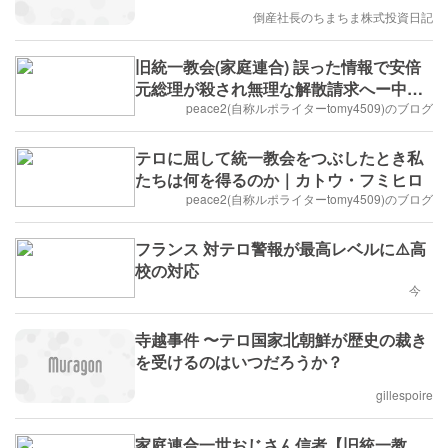
倒産社長のちまちま株式投資日記
旧統一教会(家庭連合) 誤った情報で安倍
元総理が殺され無理な解散請求へー中川
晴久ー
peace2(自称ルポライターtomy4509)のブログ
テロに屈して統一教会をつぶしたとき私
たちは何を得るのか｜カトウ・フミヒロ
peace2(自称ルポライターtomy4509)のブログ
フランス 対テロ警報が最高レベルに⚠️高
校の対応
今
寺越事件 〜テロ国家北朝鮮が歴史の裁き
を受けるのはいつだろうか？
gillespoire
家庭連合一世おじさん信者【旧統一教