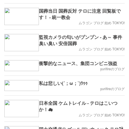
国葬当日 国葬反対 テロに注意 回覧板で
す！ - 統一教会
ムラゴン ブログ 始め TOKYO!
監視カメラの匂いがプンプン - あ～ 事件
臭い臭い 安倍国葬
ムラゴン ブログ 始め TOKYO!
衝撃的なニュース、集団コンビニ強盗
yurifireのブログ
私は悲しい(´；ω；`)ｳｩｩ
yurifireのブログ
日本全国 ケムトレイル - テロはこいつ
か！☁
ムラゴン ブログ 始め TOKYO!