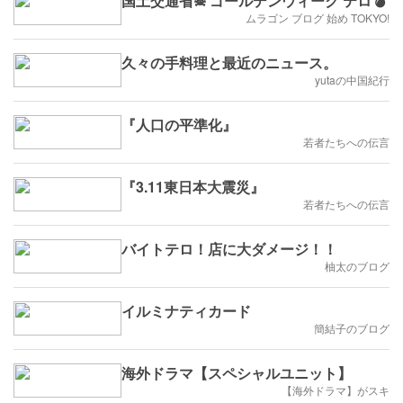
国土交通省☠ ゴールデンウィーク テロ💣
ムラゴン ブログ 始め TOKYO!
久々の手料理と最近のニュース。
yutaの中国紀行
『人口の平準化』
若者たちへの伝言
『3.11東日本大震災』
若者たちへの伝言
バイトテロ！店に大ダメージ！！
柚太のブログ
イルミナティカード
簡結子のブログ
海外ドラマ【スペシャルユニット】
【海外ドラマ】がスキ