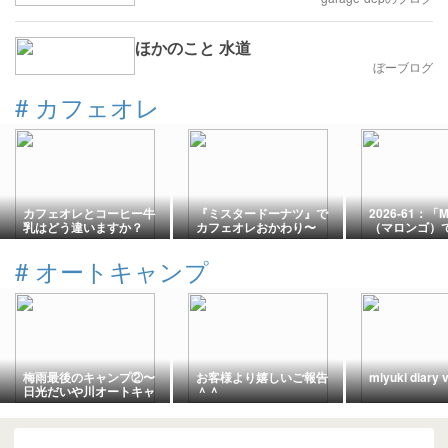
ほかのこと 水道
ぼーブログ
#
カフェオレ
カフェオレとコーヒー牛
『ミスタードーナツ』で
2026-61：「M
乳はどう違いますか？
カフェオレおかわり〜
（マロンゴ）
(o^^o)
レを
#
オートキャンプ
梅雨最後のキャンプ②〜
お客様より嬉しいご報告
miyuki diary v
日光だいや川オートキャ
＾＾
ンプ場〜