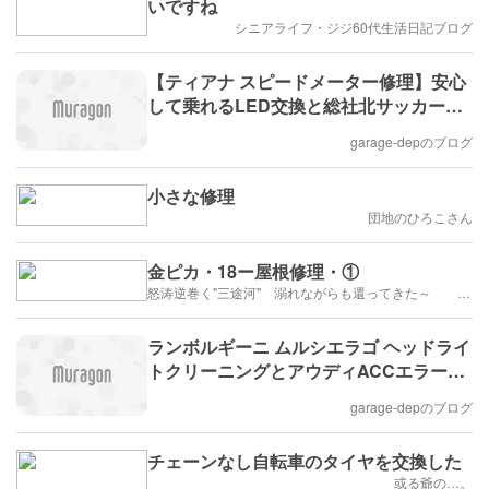
いですね
シニアライフ・ジジ60代生活日記ブログ
【ティアナ スピードメーター修理】安心
して乗れるLED交換と総社北サッカーク
ラブ募金報告
garage-depのブログ
小さな修理
団地のひろこさん
金ピカ・18ー屋根修理・①
怒涛逆巻く"三途河" 溺れながらも還ってきた～ ・・・ら
ランボルギーニ ムルシエラゴ ヘッドライ
トクリーニングとアウディACCエラー点
検
garage-depのブログ
チェーンなし自転車のタイヤを交換した
或る爺の…。