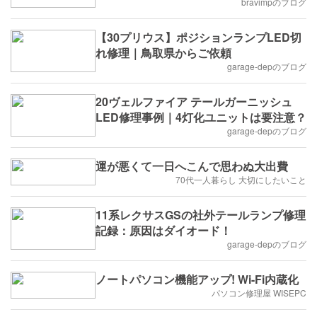
bravimpのブログ
【30プリウス】ポジションランプLED切
れ修理｜鳥取県からご依頼
garage-depのブログ
20ヴェルファイア テールガーニッシュ
LED修理事例｜4灯化ユニットは要注意？
garage-depのブログ
運が悪くて一日へこんで思わぬ大出費
70代一人暮らし 大切にしたいこと
11系レクサスGSの社外テールランプ修理
記録：原因はダイオード！
garage-depのブログ
ノートパソコン機能アップ! Wi-Fi内蔵化
パソコン修理屋 WISEPC