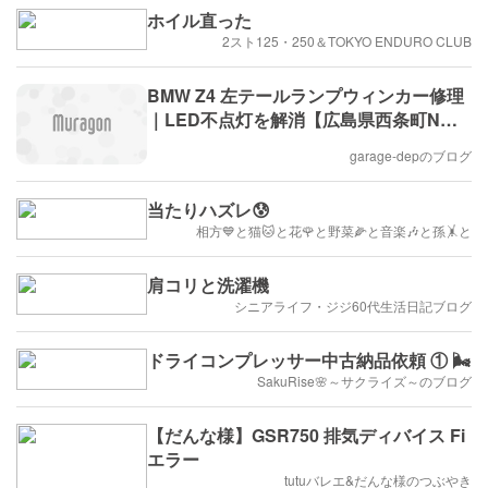
ホイル直った
2スト125・250＆TOKYO ENDURO CLUB
BMW Z4 左テールランプウィンカー修理
｜LED不点灯を解消【広島県西条町N様
ご依頼】
garage-depのブログ
当たりハズレ😰
相方💙と猫🐱と花🌹と野菜🌽と音楽🎶と孫🤸と
肩コリと洗濯機
シニアライフ・ジジ60代生活日記ブログ
ドライコンプレッサー中古納品依頼 ① 🌬️
SakuRise🌸～サクライズ～のブログ
【だんな様】GSR750 排気ディバイス Fi
エラー
tutuバレエ&だんな様のつぶやき