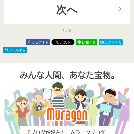
次へ
1
/
2
シェアする
LINEする
はてブする
メールする