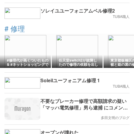
ソレイユユーフォニアムベル修理2
TUBA職人
#
修理
#修理代が高くついたもの
任天堂switch2が故障し
東京都板橋区の
& #ネットショッピングで
たので修理の依頼を出し
裾と姫の裳の
失敗したこと…投稿ネタ
ておいた
【整備済み品の闇】
Soleilユーフォニアム修理 1
TUBA職人
不要なブレーカー修理で高額請求の疑い
「マッハ電気修理」男ら逮捕 にコメント
しました。
多田文明のブログ
オーブンが壊れた