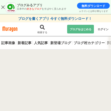
ブログみるアプリ
無料ダウンロード
日本中の
好きなブログ
をすばやく見られます
ムラゴンとはIDが異なります
ブログを書くアプリ 今すぐ無料ダウンロード！
ブログをはじめる
ログイン
検索する
記事画像
新着記事
人気記事
新登場ブログ
ブログ村カテゴリー
閲