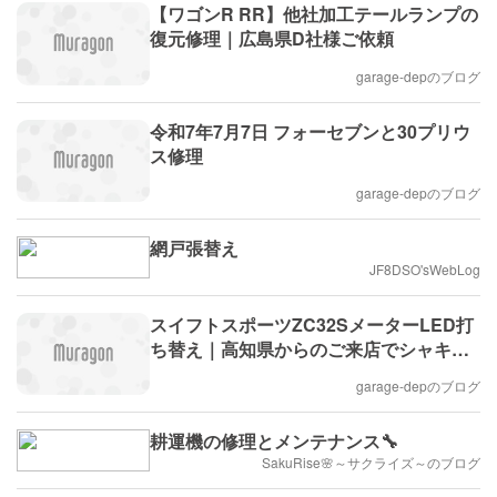
【ワゴンR RR】他社加工テールランプの
復元修理｜広島県D社様ご依頼
garage-depのブログ
令和7年7月7日 フォーセブンと30プリウ
ス修理
garage-depのブログ
網戸張替え
JF8DSO'sWebLog
スイフトスポーツZC32SメーターLED打
ち替え｜高知県からのご来店でシャキッ
と明るさ復活！
garage-depのブログ
耕運機の修理とメンテナンス🔧
SakuRise🌸～サクライズ～のブログ