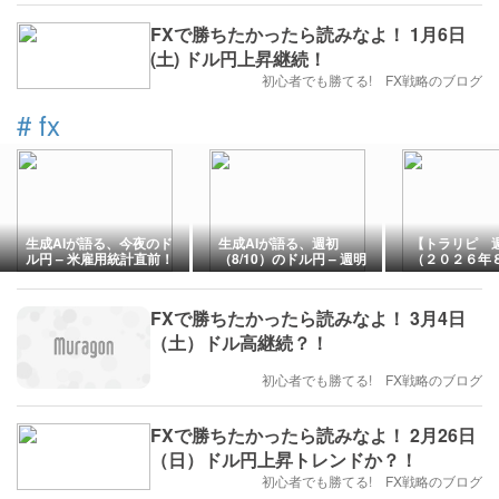
FXで勝ちたかったら読みなよ！ 1月6日
(土) ドル円上昇継続！
初心者でも勝てる! FX戦略のブログ
#
fx
生成AIが語る、今夜のド
生成AIが語る、週初
【トラリピ 
ル円 – 米雇用統計直前！
（8/10）のドル円 – 週明
（２０２６年
(2026年8月7日）
け158円突破なるか？攻
２０２６年８
防のサポレジ徹底解説
(2026年8月8日）
FXで勝ちたかったら読みなよ！ 3月4日
（土）ドル高継続？！
初心者でも勝てる! FX戦略のブログ
FXで勝ちたかったら読みなよ！ 2月26日
（日）ドル円上昇トレンドか？！
初心者でも勝てる! FX戦略のブログ