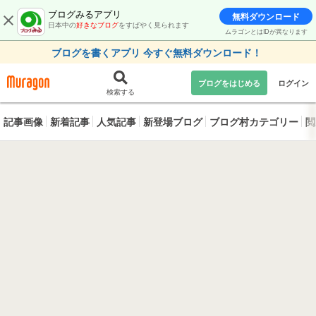
ブログみるアプリ
無料ダウンロード
日本中の
好きなブログ
をすばやく見られます
ムラゴンとはIDが異なります
ブログを書くアプリ 今すぐ無料ダウンロード！
ブログをはじめる
ログイン
検索する
記事画像
新着記事
人気記事
新登場ブログ
ブログ村カテゴリー
閲