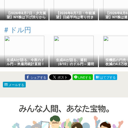
【2026年8月7日・夕方展
【2026年8月7日・午前展
【2026年8月
望】NY株は下げ渋りから
望】日経平均は寄り付き
望】NY株は
切り返しの気配、今夜は
反発も急失速、下げ幅
更新なるか、
いよいよ雇用統計——ゴ
850円超に拡大——ハイ
関連指標に注
#
ドル円
ールドは4,340ドル台に上
テク株安の流れ継続、米
ルドは4,30
昇、ドル円は158円台前
雇用統計を前に様子見
円は157円台
半で伸び悩む
生成AIが語る、今夜のド
生成AIが語る、週初
投機筋の円売り
ル円 – 米雇用統計直前！
（8/10）のドル円 – 週明
枚減の4.5万
(2026年8月7日）
け158円突破なるか？攻
介入で大幅縮
防のサポレジ徹底解説
(2026年8月8日）
シェアする
LINEする
はてブする
メールする