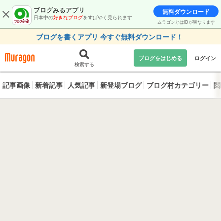
ブログみるアプリ
無料ダウンロード
日本中の
好きなブログ
をすばやく見られます
ムラゴンとはIDが異なります
ブログを書くアプリ 今すぐ無料ダウンロード！
ブログをはじめる
ログイン
検索する
記事画像
新着記事
人気記事
新登場ブログ
ブログ村カテゴリー
閲