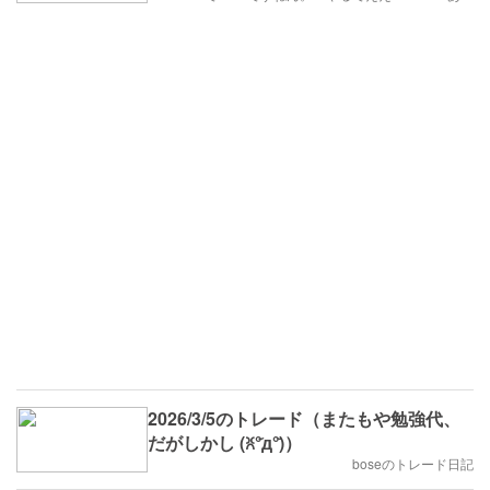
2026/3/5のトレード（またもや勉強代、
だがしかし (ꐦ°᷄д°᷅)）
boseのトレード日記