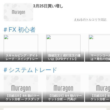
3月25日買い増し
えねるのトルコリラ日記
#
FX 初心者
スキャルピング・デイト
指値注文と成行注文の違
マージンコー
レード・スイングトレー
いは【CFDデイトレ】
は？発生の仕
ドの違いは【CFDデイト
するための具
レ】
【CFDデイト
#
システムトレード
【日経225】8/6 朝のマー
【日経225】8/4 朝のマー
【日経225】8
ケット分析 — ナスダック
ケット分析 — 円高が
ケット分析 —
30,000タッチで反落・夜
155.20でピークアウト・
−6.4円の「
間に−1,180の初押し、
ダウ最高値、62,635スプ
で夜間急落、62
65,500-65,640の防衛線
リング成立で短期3時間軸
とUSDJPY 