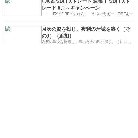
〇X表 SBI FXトレード 速報！ SBI FXト
レード 6月～キャンペーン
FXでFIREですねん。 やるでええー FIREあー
月次の資を投じ、複利の牙城を築く（そ
の9）（追加）
為替の浮沈を傍観し、積小為大の理に帰す。（トルコリラ）