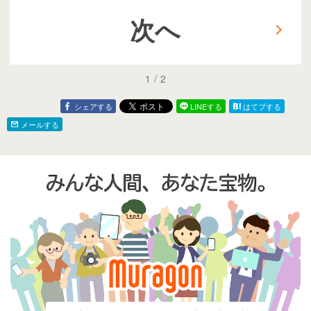
で「押し目の質」を確か
が上に揃う
分岐
める日
次へ
1
/
2
シェアする
LINEする
はてブする
メールする