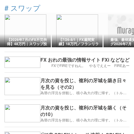
#
スワップ
【2026年7月のFX不労所
【7/26-8/1｜FX週間実
最強、最弱通
得】48万円｜スワップ投
績】18万円／フランリラ
グ2026年7月
資×手動リピート売買レポ
スワップ投資
ート
FX おれの最強の情報サイト FXi などなど
FXでFIREですねん。 やるでええー FIREあー
月次の資を投じ、複利の牙城を築き日々
を見る（その2）
為替の浮沈を傍観し、積小為大の理に帰す。（トルコリラ）
月次の資を投じ、複利の牙城を築く（そ
の10）
為替の浮沈を傍観し、積小為大の理に帰す。（トルコリラ）