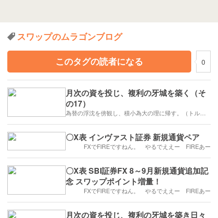
スワップのムラゴンブログ
このタグの読者になる
0
月次の資を投じ、複利の牙城を築く（そ
の17）
為替の浮沈を傍観し、積小為大の理に帰す。（トルコリラ）
〇X表 インヴァスト証券 新規通貨ペア
FXでFIREですねん。 やるでええー FIREあー
〇X表 SBI証券FX 8～9月新規通貨追加記
念 スワップポイント増量！
FXでFIREですねん。 やるでええー FIREあー
月次の資を投じ、複利の牙城を築き日々