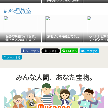
隙間を〇〇で埋めた結果
#
料理教室
お盆の準備にも｜お買い
京地どりを堪能してきた
◇【レシピ動
物マラソンは8/11まで
フトビスケッ
【簡単】◇
シェアする
LINEする
はてブする
メールする