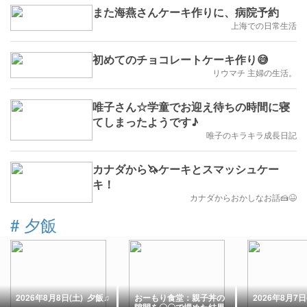
また海燕さんケーキ作りに、病院予約
上海での日常生活
初めてのチョコレートケーキ作り😅
リウマチ 主婦の生活。
唯子さん☆学童でお迎え待ちの時間に寝
てしまったようです♪
唯子のキラキラ成長日記
カナダから🦄ケーキとスマッシュケー
キ！
カナダからおかしなお話🍰😆
#
夕飯
2026年8月8日(土) 夕飯♫
おーもり食堂：親子丼の
2026年8月7日