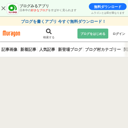
ブログみるアプリ
無料ダウンロード
日本中の
好きなブログ
をすばやく見られます
ムラゴンとはIDが異なります
ブログを書くアプリ 今すぐ無料ダウンロード！
ブログをはじめる
ログイン
検索する
記事画像
新着記事
人気記事
新登場ブログ
ブログ村カテゴリー
閲