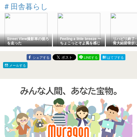
#
田舎暮らし
Street View撮影車の後ろ
Feeling a little breeze 〜
リハビリ終了･
を走った
ちょこっとそよ風を感じ
骨大結節骨折
ながら〜
シェアする
LINEする
はてブする
メールする