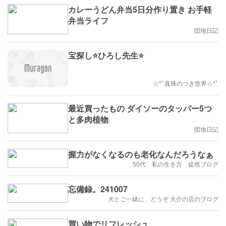
カレーうどん弁当5日分作り置き お手軽
弁当ライフ
団地日記
宝探し⭐ひろし先生⭐
☆*ﾟ真珠のつき世界☆*ﾟ
最近買ったもの ダイソーのタッパー5つ
と多肉植物
団地日記
握力がなくなるのも老化なんだろうなぁ
50代 私の生き方 徒然ブログ
忘備録。241007
犬とご一緒に、どうぞ 大介の店のブログ
買い物でリフレッシュ