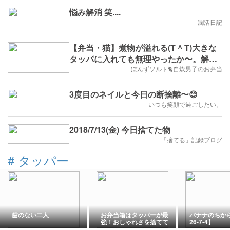
悩み解消 笑....
潤活日記
【弁当・猫】煮物が溢れる(T ^ T)大きな
タッパに入れても無理やったか〜。解決
するには
ぽんずソルト🐈自炊男子のお弁当
3度目のネイルと今日の断捨離〜😊
いつも笑顔で過ごしたい。
2018/7/13(金) 今日捨てた物
「捨てる」記録ブログ
#
タッパー
歯のない二人
お弁当箱はタッパーが最
バナナのちか
強！おしゃれさを捨てて
26-7-4】
家事のラクさを選んだ我