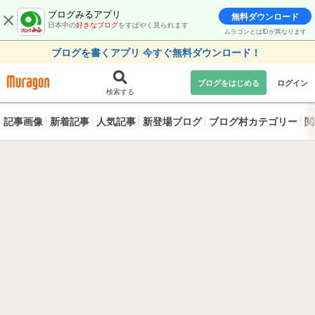
ブログみるアプリ
無料ダウンロード
日本中の
好きなブログ
をすばやく見られます
ムラゴンとはIDが異なります
ブログを書くアプリ 今すぐ無料ダウンロード！
ブログをはじめる
ログイン
検索する
記事画像
新着記事
人気記事
新登場ブログ
ブログ村カテゴリー
閲