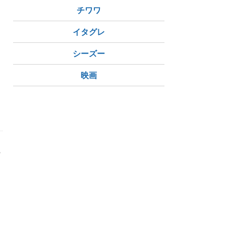
チワワ
イタグレ
シーズー
映画
婦