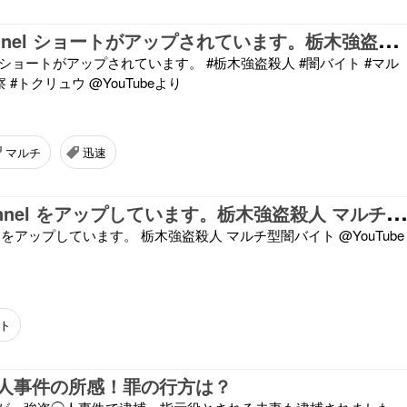
多
田文明channel ショートがアップされています。栃木強盗殺人 警察の迅速な対応
el ショートがアップされています。 #栃木強盗殺人 #闇バイト #マル
 #トクリュウ @YouTubeより
マルチ
迅速
田文明Channel をアップしています。栃木強盗殺人 マルチ型闇バ
el をアップしています。 栃木強盗殺人 マルチ型闇バイト @YouTube
ト
人事件の所感！罪の行方は？