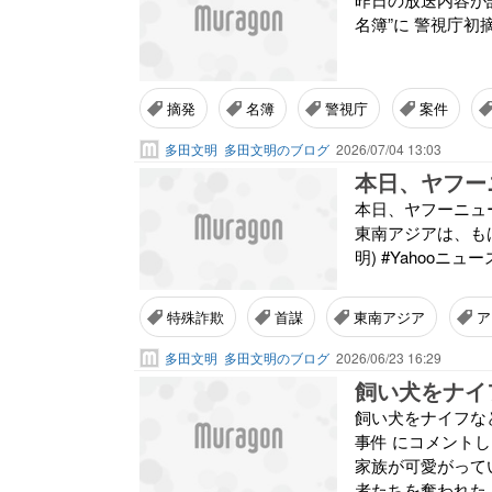
名簿”に 警視庁初
摘発
名簿
警視庁
案件
多田文明
多田文明のブログ
2026/07/04 13:03
本日、ヤフーニュ
東南アジアは、も
明) #Yahooニュー
特殊詐欺
首謀
東南アジア
ア
多田文明
多田文明のブログ
2026/06/23 16:29
飼い犬をナイフな
事件 にコメント
家族が可愛がって
者たちを奪われた、