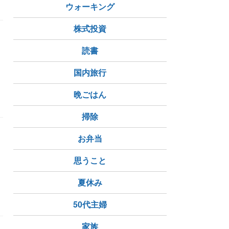
ウォーキング
株式投資
読書
国内旅行
晩ごはん
掃除
お弁当
男
思うこと
夏休み
50代主婦
家族