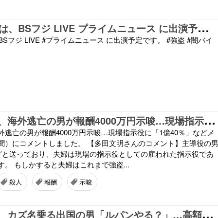
本
日（6／1）は、BSフジ LIVE プライムニュース に出演予定です。
Sフジ LIVE #プライムニュース に出演予定です。 #強盗 #闇バイ
栃
木強盗殺人、海外逃亡の男が報酬4000万円示唆…現場指示役に「1億40％」などメッセージ（読売新聞）にコメントしました。
逃亡の男が報酬4000万円示唆…現場指示役に「1億40％」などメ
聞）にコメントしました。 【多田文明さんのコメント】主導役の
などと送っており、夫婦は現場の指示役としての雇われた指示役であ
。 もしかすると夫婦はこれまで強盗...
殺人
報酬
示唆
栃
木強盗殺人、カズ名乗る出国の男「ルパンやる？」…高額報酬示し隠語で現場指示役を勧誘か（読売新聞）にコメントしました。