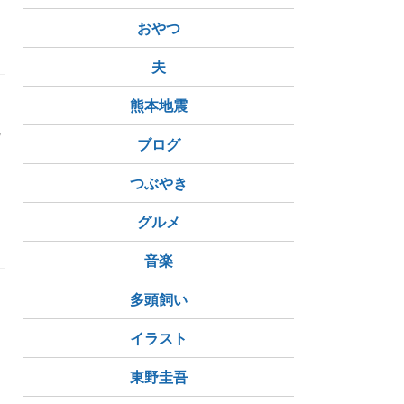
おやつ
夫
詐
みる理由（1）
熊本地震
の
ブログ
く
つぶやき
グルメ
会
音楽
多頭飼い
イラスト
東野圭吾