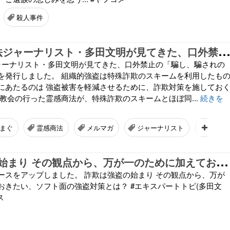
殺人事件
欺･悪質商法ジャーナリスト・多田文明が見てきた、口外禁止の「騙し、騙されの世界」のメルマガを発行しました。 組織的強盗は特殊詐欺のスキームを利用したもの「架け子」の立場にあたるのは 強盗被害を軽減させるために、詐欺対策を施しておくことも重要 旧統一教会の行った霊感商法が、特殊詐欺のスキームとほぼ同じと
ャーナリスト・多田文明が見てきた、口外禁止の「騙し、騙されの
を発行しました。 組織的強盗は特殊詐欺のスキームを利用したも
にあたるのは 強盗被害を軽減させるために、詐欺対策を施してお
一教会の行った霊感商法が、特殊詐欺のスキームとほぼ同...
続きを
まぐ
霊感商法
メルマガ
ジャーナリスト
統一教
詐
欺は強盗の始まり その観点から、万が一のために加えておきたい、ソフト面の強盗対策とは？ #エキスパートトピ(多田文明)
ースをアップしました。 詐欺は強盗の始まり その観点から、万が
おきたい、ソフト面の強盗対策とは？ #エキスパートトピ(多田文
ス