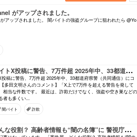
nnel がアップされました。
nel がアップされました。 闇バイトの強盗グループに狙われたら @Yo
【
独自】闇バイトX投稿に警告、7万件超 2025年中、33都道府県警（共同通信）にコメントしました。
投稿に警告、7万件超 2025年中、33都道府県警（共同通信）にコ
 【多田文明さんのコメント】「X上で7万件を超える警告を発して
、相当な件数です。 最近は、詐欺だけでなく、強盗や空き巣など
者も多くい...
闇バイト
詐欺
「
案件屋」どんな役割？ 高齢者情報も“闇の名簿”に 警視庁初摘発(テレビ朝日系（ANN）)
記事になっています。 「案件屋」どんな役割？ 高齢者情報も“闇の