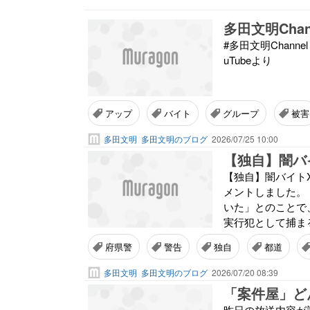
多田文明Cha
#多田文明Chan
uTubeより
アップ
バイト
グループ
被害
多田文明
多田文明のブログ
2026/07/25 10:00
【独自】闇バイトX
メントしました。
いた」とのことで
実行犯として捕まる
府県警
警告
独自
都道
多田文明
多田文明のブログ
2026/07/20 08:39
昨日の放送内容が