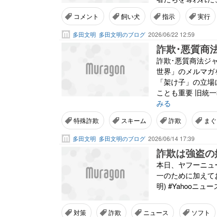
コメント
飼い犬
指示
実行
多田文明
多田文明のブログ
2026/06/22 12:59
詐欺･悪質商法ジ
世界」のメルマガ
「架け子」の立場
ことも重要 旧統
みる
特殊詐欺
スキーム
詐欺
まぐ
多田文明
多田文明のブログ
2026/06/14 17:39
本日、ヤフーニュ
一のために加えて
明) #Yahooニュー
対策
詐欺
ニュース
ソフト