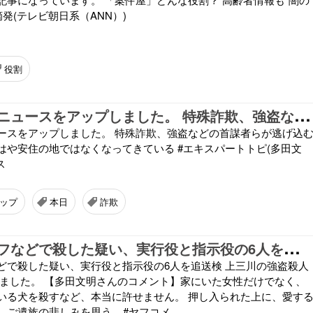
摘発(テレビ朝日系（ANN）)
役割
本
日、ヤフーニュースをアップしました。 特殊詐欺、強盗などの首謀者らが逃げ込む東南アジアは、もはや安住の地ではなくなってきている #エキスパートトピ(多田文明)
ースをアップしました。 特殊詐欺、強盗などの首謀者らが逃げ込
はや安住の地ではなくなってきている #エキスパートトピ(多田文
ス
ップ
本日
詐欺
飼
い犬をナイフなどで殺した疑い、実行役と指示役の6人を追送検 上三川の強盗殺人事件 にコメントしました。
どで殺した疑い、実行役と指示役の6人を追送検 上三川の強盗殺人
しました。 【多田文明さんのコメント】家にいた女性だけでなく、
いる犬を殺すなど、本当に許せません。 押し入られた上に、愛す
ご遺族の悲しみを思う... #ヤフコメ