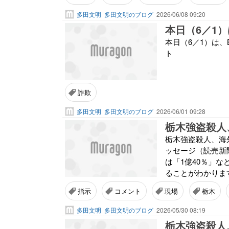
多田文明
多田文明のブログ
2026/06/08 09:20
本日（6／1）は、B
ト
詐欺
多田文明
多田文明のブログ
2026/06/01 09:28
栃木強盗殺人、海外
ッセージ（読売新
は「1億40％」
ることがわかります
指示
コメント
現場
栃木
多田文明
多田文明のブログ
2026/05/30 08:19