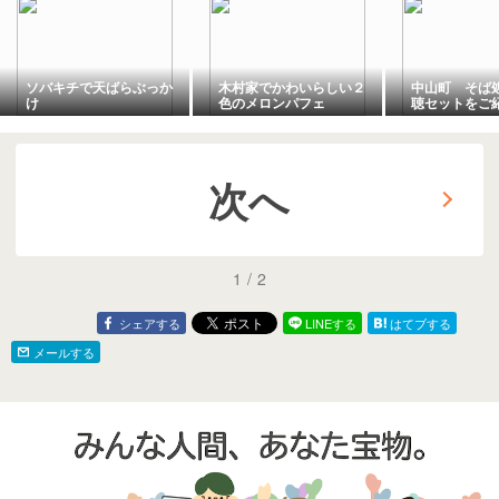
ソバキチで天ばらぶっか
木村家でかわいらしい２
中山町 そば処
け
色のメロンパフェ
聴セットをご紹
次へ
1
/
2
シェアする
LINEする
はてブする
メールする