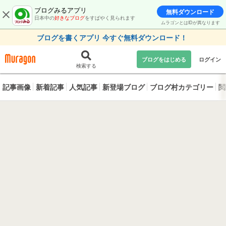
ブログみるアプリ
無料ダウンロード
日本中の
好きなブログ
をすばやく見られます
ムラゴンとはIDが異なります
ブログを書くアプリ 今すぐ無料ダウンロード！
ブログをはじめる
ログイン
検索する
記事画像
新着記事
人気記事
新登場ブログ
ブログ村カテゴリー
閲