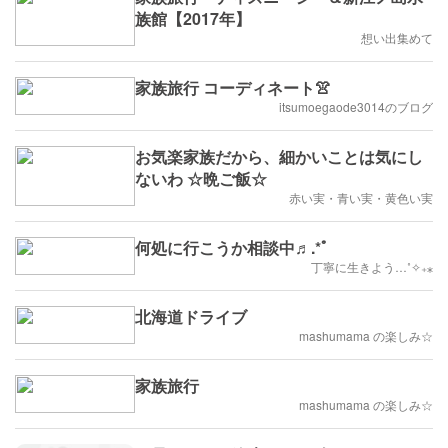
族館【2017年】
想い出集めて
家族旅行 コーディネート👚
itsumoegaode3014のブログ
お気楽家族だから、細かいことは気にし
ないわ ☆晩ご飯☆
赤い実・青い実・黄色い実
何処に行こうか相談中♬.*ﾟ
丁寧に生きよう…˚✧₊⁎
北海道ドライブ
mashumama の楽しみ☆
家族旅行
mashumama の楽しみ☆