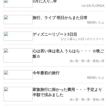
3月に入り...🌸
LILI EN FLORIDA
旅行、ライブ 明日からまた日常
朝顔咲いたよ
ディズニーリゾート3日目
ひとり暮らしの日々のリトリート
心は若い体は老人 うらはら・・・ ☆晩ご
飯☆
赤い実・青い実・黄色い実
今年最初の旅行
朝顔咲いたよ
家族旅行に掛かった費用・・・予定より
半額で済みました
赤い実・青い実・黄色い実