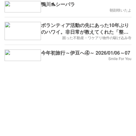
鴨川🐬シーパラ
朝顔咲いたよ
ボランティア活動の先にあった10年ぶり
のハワイ。非日常が教えてくれた「整え
る時間」
困った不動産・ワケアリ物件の駆け込み寺
今年初旅行～伊豆へ④～ 2026/01/06～07
Smile For You