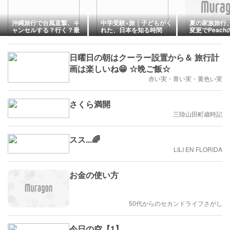
沖縄旅行で台風直撃、キ
中学受験×旅｜子どもがく
夏の家族旅行
ャンセルする？行く？最
れた、日本を知る時間
変更でPeac
終判断はいつにする？
を取り直すこ
日曜日の朝はクーラー設置から＆ 旅行計
画は楽しいね😁 ☆晩ご飯☆
赤い実・青い実・黄色い実
さくら満開
三陸山田町歳時記
スス...🌈
LILI EN FLORIDA
お金の使い方
50代からのセカンドライフさがし
今日の空【1】