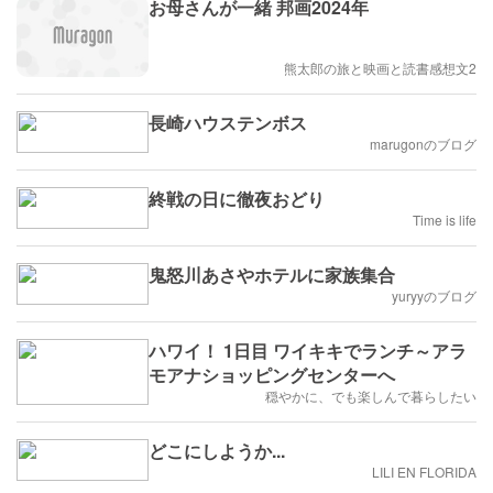
お母さんが一緒 邦画2024年
熊太郎の旅と映画と読書感想文2
長崎ハウステンボス
marugonのブログ
終戦の日に徹夜おどり
Time is life
鬼怒川あさやホテルに家族集合
yuryyのブログ
ハワイ！ 1日目 ワイキキでランチ～アラ
モアナショッピングセンターへ
穏やかに、でも楽しんで暮らしたい
どこにしようか...
LILI EN FLORIDA