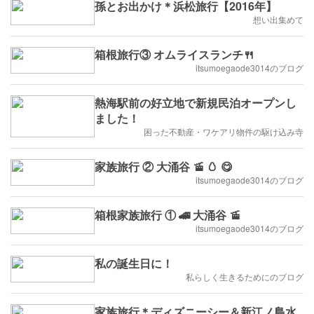
孫とお出かけ＊浜松旅行【2016年】
想い出集めて
箱根旅行③ オムライスランチ🍴
itsumoegaode3014のブログ
熱海駅前の好立地で新規民泊オープンし
ました！
困った不動産・ワケアリ物件の駆け込み寺
家族旅行 ② 大涌谷 🚡 🥚 😋
itsumoegaode3014のブログ
箱根家族旅行 ① 🚄 大涌谷 🚡
itsumoegaode3014のブログ
私の誕生日に！
私らしく生きるためにのブログ
家族旅行＊ディズニーシー＆新江ノ島水