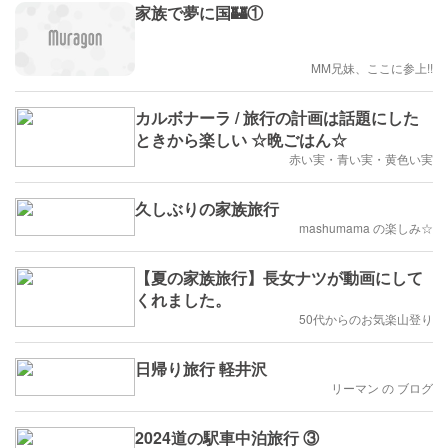
家族で夢に国🏰①
MM兄妹、ここに参上!!
カルボナーラ / 旅行の計画は話題にした
ときから楽しい ☆晩ごはん☆
赤い実・青い実・黄色い実
久しぶりの家族旅行
mashumama の楽しみ☆
【夏の家族旅行】長女ナツが動画にして
くれました。
50代からのお気楽山登り
日帰り旅行 軽井沢
リーマン の ブログ
2024道の駅車中泊旅行 ③