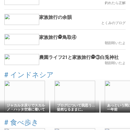
釣れたら正解
家族旅行の余韻
とくみのブログ
家族旅行🕵鳥取④
朝顔咲いたよ
農園ライフ21と家族旅行🕵③白兎神社
朝顔咲いたよ
#
インドネシア
ジャカルタ戻りでスカル
ブログについて我思う…
あっという間にKi
ノ・ハッタ空港に着いて
徒然なるままに。
一年前
#
食べ歩き