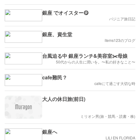
銀座 でオイスター😋
バジニア旅日記
銀座、資生堂
items123のブログ
台風迫る中 銀座ランチ&美容室✂️母娘
50代からの人生に潤いを。〜私の好きなこと〜
cafe難民？
cafeにて過ごす大切な時
大人の休日旅(前日)
ミリオン男(旅・競馬・読書・株)
銀座へ
LILI EN FLORIDA