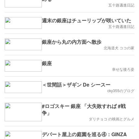
五十路邁進日記
週末の銀座はチューリップが咲いていた
五十路邁進日記
銀座から丸の内方面へ散歩
北海道犬 ココの家
銀座
幸せな後ろ姿
＜世間話＞ザギン De シースー
cky355のブログ
#ロゴスキー 銀座 「大失敗すれば #戦
争」
ダリチョコ の映画とグルメ
デパート屋上の庭園を巡る④：GINZA