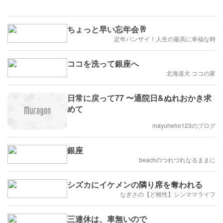
ちょっと早い忘年会🥂
定年バンザイ！人生の最高に幸福な時
ココを洗って銀座へ
北海道犬 ココの家
日常に戻って77 〜通院日&ぬれおかき求
めて
mayuheho123のブログ
銀座
beachのつれづれなるままに
シズカにイケメンの隣り席を奪われる
なぎさの【ど根性】シンママライフ
三連休は、車無いので