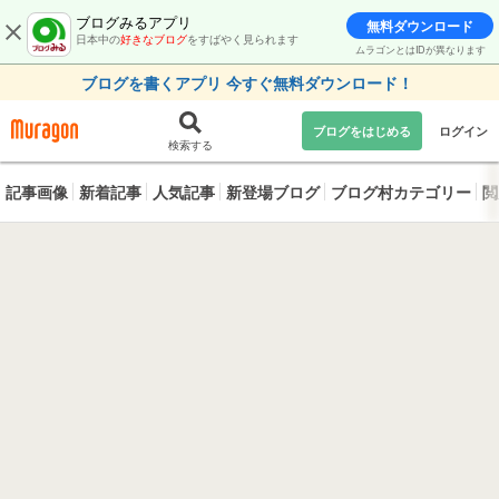
ブログみるアプリ
無料ダウンロード
日本中の
好きなブログ
をすばやく見られます
ムラゴンとはIDが異なります
ブログを書くアプリ 今すぐ無料ダウンロード！
ブログをはじめる
ログイン
検索する
記事画像
新着記事
人気記事
新登場ブログ
ブログ村カテゴリー
閲