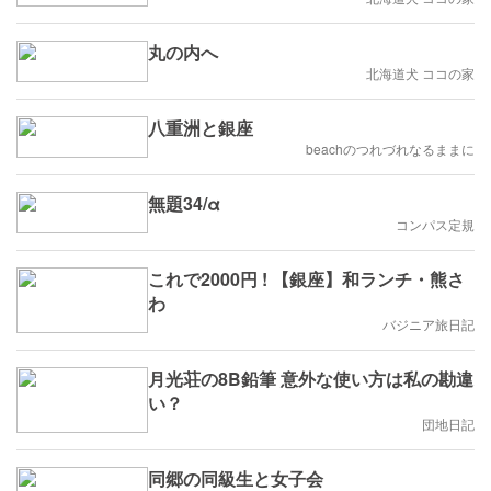
丸の内へ
北海道犬 ココの家
八重洲と銀座
beachのつれづれなるままに
無題34/α
コンパス定規
これで2000円 ! 【銀座】和ランチ・熊さ
わ
バジニア旅日記
月光荘の8B鉛筆 意外な使い方は私の勘違
い？
団地日記
同郷の同級生と女子会