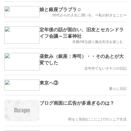
娘と銀座ブラブラ☺️
50代からの人生に潤いを。〜私の好きなこと〜
定年後の話が面白い、旧友とセカンドラ
イフ会議～三峯神社
京都⇄埼玉@ニ拠点生活を楽しむ
昼飲み（銀座：寿司）・・そのあとが大
変でした
定年待てないオヤジの日記
東京へ③
暮らし日記
ブログ画面に広告が多過ぎるのは？
明るく笑顔(にこにこ)でのシニア生活