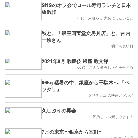
SNSのオフ会でロール寿司ランチと日本
橋散歩
70代一人暮らし 大切にしたいこと
秋と、「銀座四宝堂文房具店」と、古内
一絵さん
明日も良い日
2021年9月 歌舞伎 銀座 教文館
60代 こんな暮らし〜今を生きる
66kg 猛暑の中、銀座から千駄木へ 「ベ
ッタリ」
ダリチョコ の映画とグルメ
久しぶりの再会
節約しつつ楽しみます！
7月の東京〜銀座から室町〜
yuryyのブログ