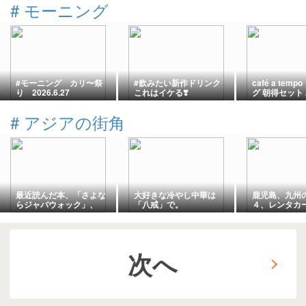
#
モーニング
#モーニング カリ〜祭
#飲みたい新作ドリンク
café a te
り 2026.6.27
これはイケる❣️
グ 朝得セット
2026.8.9
#
アジアの街角
最近読んだ本、「さよな
大好きな冷やし中華は
鹿児島、九州
らジャバウォック」、
「八戒」で。
４、レンタカ
「夏迷宮」。
術館へ。
次へ