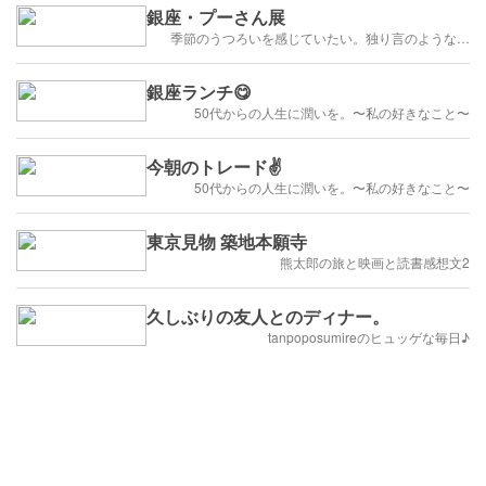
銀座・プーさん展
季節のうつろいを感じていたい。独り言のような…
銀座ランチ😋
50代からの人生に潤いを。〜私の好きなこと〜
今朝のトレード✌️
50代からの人生に潤いを。〜私の好きなこと〜
東京見物 築地本願寺
熊太郎の旅と映画と読書感想文2
久しぶりの友人とのディナー。
tanpoposumireのヒュッゲな毎日♪