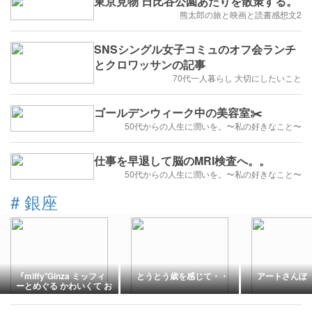
東京見物 日比谷公園あたりを散策する。
熊太郎の旅と映画と読書感想文2
SNSシングル女子コミュのオフ会ランチ
とクロワッサンの記事
70代一人暮らし 大切にしたいこと
ゴールデンウィーク中の美容室✂️
50代からの人生に潤いを。〜私の好きなこと〜
仕事を早退して脳のMRI検査へ。。
50代からの人生に潤いを。〜私の好きなこと〜
#
銀座
『miffy⁺Ginza ミッフィ
とうとう歳を感じて・・
アートさんぽ
ーとめぐる かわいくて お
いしい お店 』会場編！