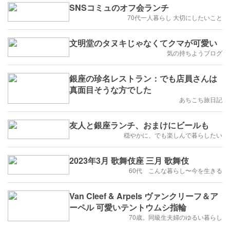
SNSコミュのオフ会ランチ
70代一人暮らし 大切にしたいこと
文明堂のタヌキじゃなくてクマが可愛い
気の持ちようブログ
銀座の珍名レストラン：でも店員さんは
真面目そうな方でした
あちこち旅日記
友人と銀座ランチ、おまけにビールも
穏やかに、でも楽しんで暮らしたい
2023年3月 歌舞伎座 三月 歌舞伎
60代 こんな暮らし〜今を生きる
Van Cleef & Arpels ヴァンクリーフ＆ア
ーペル 可愛いテントウムシ指輪
70歳。同級生夫婦のゆるい暮らし