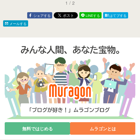
1
/
2
シェアする
LINEする
はてブする
メールする
無料ではじめる
ムラゴンとは