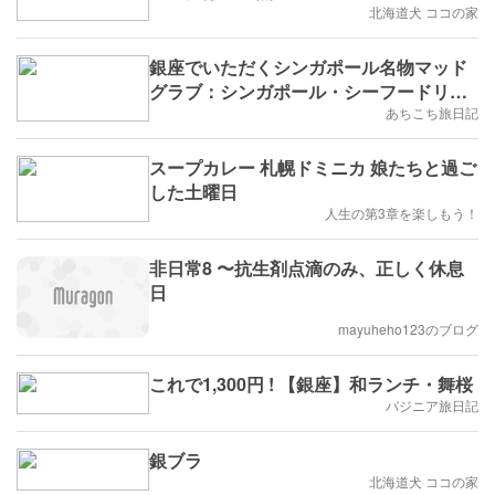
北海道犬 ココの家
銀座でいただくシンガポール名物マッド
グラブ：シンガポール・シーフードリパ
ブリック
あちこち旅日記
スープカレー 札幌ドミニカ 娘たちと過ご
した土曜日
人生の第3章を楽しもう！
非日常8 〜抗生剤点滴のみ、正しく休息
日
mayuheho123のブログ
これで1,300円 ! 【銀座】和ランチ・舞桜
バジニア旅日記
銀ブラ
北海道犬 ココの家