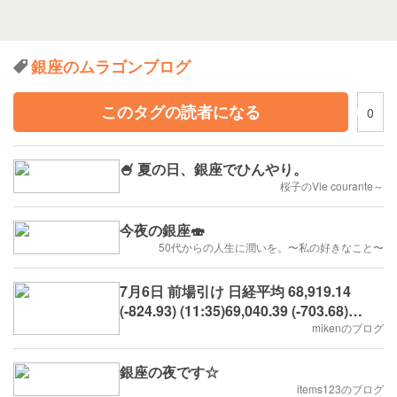
銀座のムラゴンブログ
このタグの読者になる
0
🍧 夏の日、銀座でひんやり。
桜子のVie courante～
今夜の銀座🍣
50代からの人生に潤いを。〜私の好きなこと〜
7月6日 前場引け 日経平均 68,919.14
(-824.93) (11:35)69,040.39 (-703.68)
(11:26)安値引け・70,093.08 (+349.01)
mikenのブログ
(09:05)
銀座の夜です☆
items123のブログ