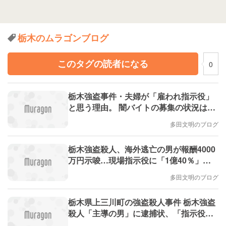
栃木のムラゴンブログ
このタグの読者になる
0
栃木強盗事件・夫婦が「雇われ指示役」
と思う理由。 闇バイトの募集の状況は変
わってきている。 旧統一教会問題・1億
多田文明のブログ
円以上の献金者へは、清算人による催告
も必要
栃木強盗殺人、海外逃亡の男が報酬4000
万円示唆…現場指示役に「1億40％」な
どメッセージ（読売新聞）にコメントし
多田文明のブログ
ました。
栃木県上三川町の強盗殺人事件 栃木強盗
殺人「主導の男」に逮捕状、「指示役」
夫婦にアプリで指示疑い…事件後に出