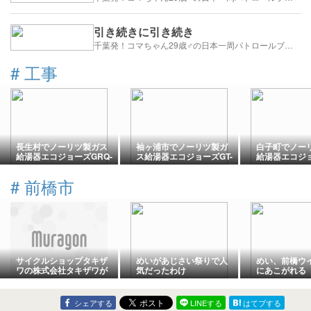
引き続きに引き続き
千葉発！コマちゃん29歳♂の日本一周パトロールブログ
#
工事
長生村でノーリツ製ガス
袖ヶ浦市でノーリツ製ガ
白子町でノー
給湯器エコジョーズGRQ-
ス給湯器エコジョーズGT-
給湯器エコジョ
C1672SA-1へ取替
C2072SAW-1へ取替
C2072SAW-
#
前橋市
サイクルショップタキザ
めいがあじさい祭りで人
めい、前橋ウ
ワの株式会社タキザワが
気だったわけ
にあこがれる
自己破産へ
シェアする
LINEする
はてブする