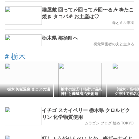
猫屋敷 回って🎶回って🎶回〜る🎶 🐙たこ
焼き タコパ🎉 お土産は♡
母とミル軍団
栃木県 那須町へ
視覚障害者の夫と生きる
#
栃木
栃木 矢板温泉 まことの湯
栃木の旅①｜猫宿と温泉
【栃木・高根
神社と藤城清治美術館
ク神社で有名
｜宇都宮餃子
巡るモデルコ
イチゴ スカイベリー 栃木県 クロルピク
リン 化学物質使用
ムラゴン ブログ 始め TOKYO!
紅しょうがせんべい とか、梅ザーサイと