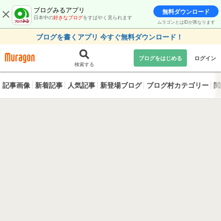
ブログみるアプリ
無料ダウンロード
日本中の
好きなブログ
をすばやく見られます
ムラゴンとはIDが異なります
ブログを書くアプリ 今すぐ無料ダウンロード！
ブログをはじめる
ログイン
検索する
記事画像
新着記事
人気記事
新登場ブログ
ブログ村カテゴリー
閲