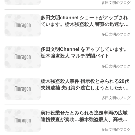
多田文明のブログ
国・東南アジアに逃亡か にコメントしま
した。
多田文明channel ショートがアップされ
ています。栃木強盗殺人 警察の迅速な対
応
多田文明のブログ
多田文明Channel をアップしています。
栃木強盗殺人 マルチ型闇バイト
多田文明のブログ
栃木強盗殺人事件 指示役とみられる20代
夫婦逮捕 夫は海外逃亡しようとしたか、
妻は娘と一緒に（日テレ）にコメントし
多田文明のブログ
ました。
実行役乗せたとみられる逃走車両の広域
連携捜査が奏功…栃木強盗殺人、高校生
らの供述共有し夫婦逮捕に結実 にコメン
多田文明のブログ
トしました。