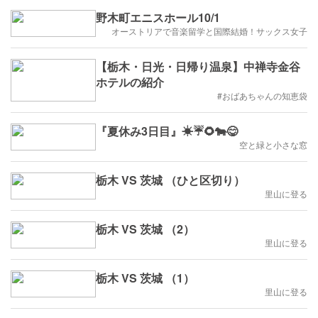
野木町エニスホール10/1
オーストリアで音楽留学と国際結婚！サックス女子
【栃木・日光・日帰り温泉】中禅寺金谷
ホテルの紹介
#おばあちゃんの知恵袋
『夏休み3日目』☀☔🌻🐄😋
空と緑と小さな窓
栃木 VS 茨城 （ひと区切り）
里山に登る
栃木 VS 茨城 （2）
里山に登る
栃木 VS 茨城 （1）
里山に登る