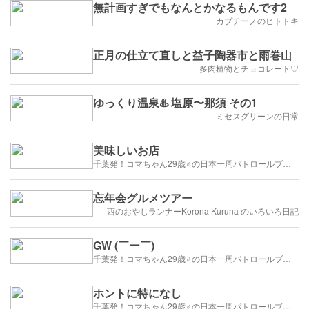
無計画すぎでもなんとかなるもんです2
カプチーノのヒトトキ
正月の仕立て直しと益子陶器市と雨巻山
多肉植物とチョコレート♡
ゆっくり温泉♨️ 塩原〜那須 その1
ミセスグリーンの日常
美味しいお店
千葉発！コマちゃん29歳♂の日本一周パトロールブログ
忘年会グルメツアー
西のおやじランナーKorona Kuruna のいろいろ日記
GW (￣ー￣)
千葉発！コマちゃん29歳♂の日本一周パトロールブログ
ホントに特になし
千葉発！コマちゃん29歳♂の日本一周パトロールブログ