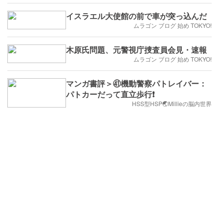
イスラエル大使館の前で車が突っ込んだ
ムラゴン ブログ 始め TOKYO!
木原氏問題、元警視庁捜査員会見・速報
ムラゴン ブログ 始め TOKYO!
マンガ書評＞㊶機動警察パトレイバー：
パトカーだって直立歩行❗️
HSS型HSP🌏Millieの脳内世界