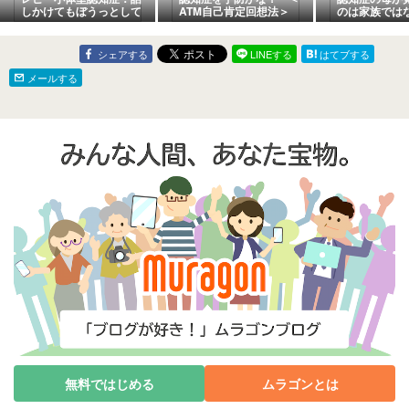
しかけてもぼうっとして
ATM自己肯定回想法＞
のは家族では
返事がない、傾眠、ちょ
った｜記憶の
こちょこ歩き、幻視、幻
守る切なさ
聴の理由は何か（1/6）
シェアする
LINEする
はてブする
メールする
無料ではじめる
ムラゴンとは