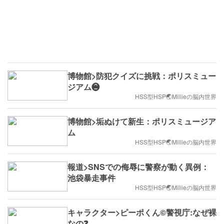
博物館>防犯クイズに挑戦：ポリスミュー
ジアム❷
HSS型HSP🌏Millieの脳内世界
博物館>垢ぬけて新生：ポリスミュージア
ム
HSS型HSP🌏Millieの脳内世界
報道>SNSでの侮辱に警察が動く異例：
池袋暴走事件
HSS型HSP🌏Millieの脳内世界
キャラクター>ピーポくん©︎警視庁:なぜ裸
なの❓