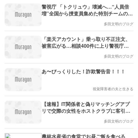
警視庁 「トクリュウ」壊滅へ…“人員倍
増”全国から捜査員集めた特別チームの発
令式（日テレNEWS）にコメントしまし
多田文明のブログ
た。
「楽天アカウント」乗っ取り不正注文、
被害広がる…相談400件に上り警視庁が
注意喚起 にコメントしました。
多田文明のブログ
あ〜びっくりした！詐欺警告音！！！
視覚障害者の夫と生きる
【速報】IT関係者と偽りマッチングアプ
リで交際の女性をホストクラブに客引き
か 歌舞伎町のホストを逮捕 約600万円支
多田文明のブログ
払った女性も 警視庁にコメントしまし
た。
農林水産省の食堂でお昼ご飯を食べる