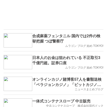
合成麻薬フェンタニル 国内では2件の検
挙把握 つぼ警察庁
ムラゴン ブログ 始め TOKYO!
日本人のお金は狙われている 不正取引3
千億円超。証券口座
ムラゴン ブログ 始め TOKYO!
オンラインカジノ賭博客57人を書類送検
「ベラジョンカジノ」「ビットカジノ」
「スポーツベットアイオー」を利用
ニュースまとめブログ
一体式コンテナスロープ 中古販売
中古コンテナスロープ 株式会社現代ドック