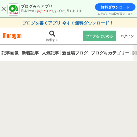
ブログみるアプリ
無料ダウンロード
日本中の
好きなブログ
をすばやく見られます
ムラゴンとはIDが異なります
ブログを書くアプリ 今すぐ無料ダウンロード！
ブログをはじめる
ログイン
検索する
記事画像
新着記事
人気記事
新登場ブログ
ブログ村カテゴリー
閲