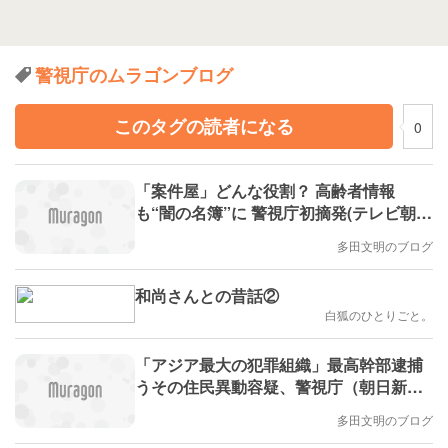
警視庁のムラゴンブログ
このタグの読者になる
0
「案件屋」どんな役割？ 高齢者情報
も“闇の名簿”に 警視庁初摘発(テレビ朝日
系（ANN）)
多田文明のブログ
和尚さんとの昔話②
白狐のひとりごと。
「アジア最大の犯罪組織」最高幹部逮捕
うその住民異動容疑、警視庁（朝日新
聞）コメントしました。
多田文明のブログ