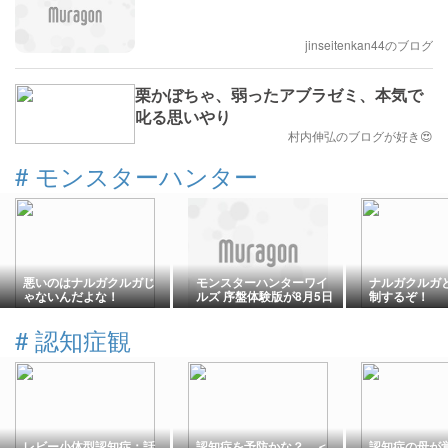
jinseitenkan44のブログ
栗かぼちゃ、弱ったアブラゼミ、本気で
叱る思いやり
村内伸弘のブログが好き😍
#
モンスターハンター
悪いのはナルガクルガじ
モンスターハンターワイ
ナルガクルガ
ゃないんだよな！
ルズ 序盤体験版が8月5日
制するぞ！
（水）より配信開始！
#
認知症観
レビー小体型認知症：話
認知症を予防かな？ ＜
認知症の母が