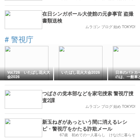
在日シンガポール大使館の元参事官 盗撮
書類送検
ムラゴン ブログ 始め TOKYO!
#
警視庁
Vol.726 いたばし花火大
いたばし花火大会2026
日本のパトカ
会2026
のは、一般車
ため！？【初
ーの色は違っ
つばさの党本部などを家宅捜索 警視庁捜
査2課
ムラゴン ブログ 始め TOKYO!
新玉ねぎがあっという間に消えるレシ
ピ・警視庁をかたる詐欺メール
67歳 初めての一人暮らし けなげに暮らそ