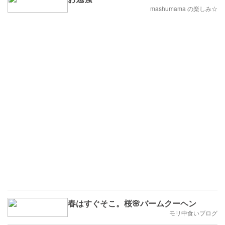
mashumama の楽しみ☆
春はすぐそこ。桜🌸バームクーヘン
モリ中食いブログ