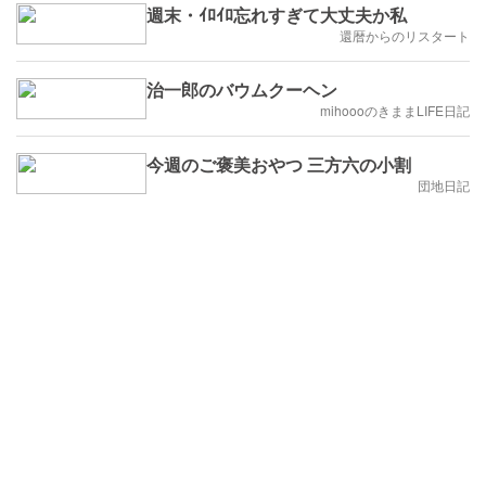
週末・ｲﾛｲﾛ忘れすぎて大丈夫か私
還暦からのリスタート
治一郎のバウムクーヘン
mihoooのきままLIFE日記
今週のご褒美おやつ 三方六の小割
団地日記