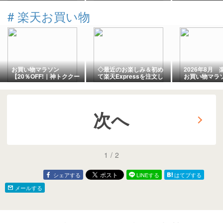
道DAY59
ノススキノ地
「エルムの山
#
楽天お買い物
スキノ店」さ
活♪道産牛が
ってΣ(･ω･ﾉ
もありますよ
お買い物マラソン
◇最近のお楽しみ＆初め
2026年8月
【20％OFF!｜神トククー
て楽天Expressを注文し
お買い物マラ
ポン対象】【新規限定ポ
ました
たもの買うも
イント＋9倍】
次へ
1
/
2
シェアする
LINEする
はてブする
メールする