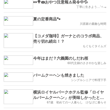
🍬🍭🍩おやつ注意報⚠️発令中💦
丁寧に生きよう…˚✧₊⁎
夏の定番商品🐾
川原家の素敵な時間
【コメダ珈琲】ガーナとのコラボ商品、
売り切れ続出！？
もぐもぐタイムズ
今年はまだ？六義園のしだれ桜
60代主婦のささやかな楽しみ
バームクーヘンも焼きました
シングルシニアで料理下手
横浜ロイヤルパークホテル監修「ロイヤ
ルバームクーヘン」が美味しかったと日
記に書いてあったから
67歳 初めての一人暮らし けなげに暮らそ