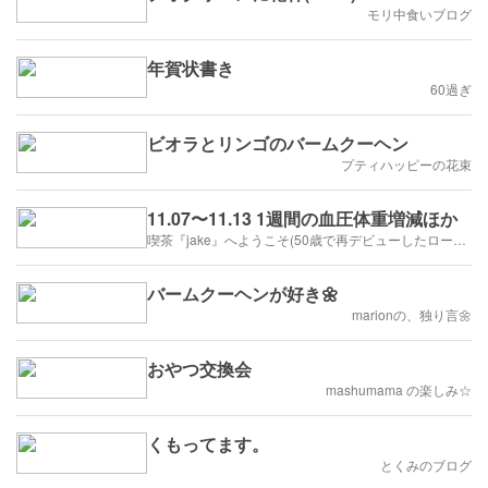
モリ中食いブログ
年賀状書き
60過ぎ
ビオラとリンゴのバームクーヘン
プティハッピーの花束
11.07〜11.13 1週間の血圧体重増減ほか
喫茶『jake』へようこそ(50歳で再デビューしたローディーは心筋梗塞になりました😅)
バームクーヘンが好き🌼
marionの、独り言🌼
おやつ交換会
mashumama の楽しみ☆
くもってます。
とくみのブログ