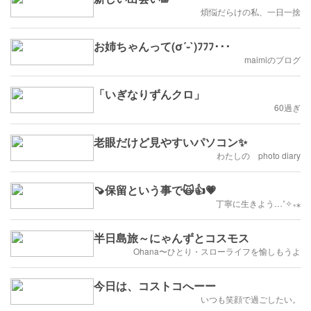
煩悩だらけの私、一日一捨
お姉ちゃんって(σ´֊`)ﾌﾌﾌ･･･
maimiのブログ
「いぎなりずんクロ」
60過ぎ
老眼だけど見やすいパソコン✨
わたしの photo diary
🍠保留という事で🙀👍💗
丁寧に生きよう…˚✧₊⁎
半日島旅～にゃんずとコスモス
Ohana〜ひとり・スローライフを愉しもうよ
今日は、コストコへーー
いつも笑顔で過ごしたい。