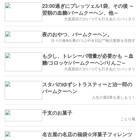
23:00過ぎにプレッツェル1袋、その後 ～
翌朝の血糖/バームクーヘン、他～
大真面目だがいつでも行きあたりバッタリ
夜のおやつ、バームクーヘン。
日々の食&仕事のつぶやき日記**毎日更新を目指す
も少し、トレシーバ増量が必要かも ～血
糖/コロッケ/バームクーヘン/りんご～
大真面目だがいつでも行きあたりバッタリ
スタバのゆずシトラスティーと治一郎の
バームクーヘン
人生の第3章を楽しもう！
干支のお菓子
ことり庵
名古屋の名店の福袋☆洋菓子フィレンツ