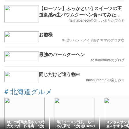
【ローソン】ふっかというスイーツの王
道食感w生バウムクーヘン食べてみたじ
ょ(๑ÒωÓ๑)
仙台tabenecoの楽しいまたたび☆彡
お雛様
料理♡ハンドメイド好きママのブログ😊
最強のバームクーヘン
sosumedakaのブログ
同じだけど違う物👀
mashumama の楽しみ☆
#
北海道グルメ
旭川の町蕎麦屋さんで特
旭川ラーメン巡礼 らー
スヌさんサン
大カツ丼 四條庵 北海
めん夢想 北海道DAY51
当＆すすきの