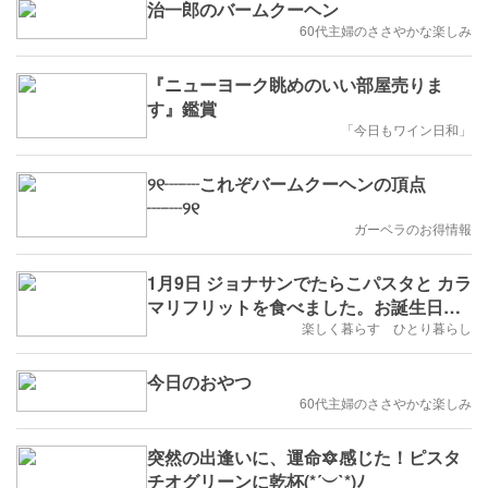
治一郎のバームクーヘン
60代主婦のささやかな楽しみ
『ニューヨーク眺めのいい部屋売りま
す』鑑賞
「今日もワイン日和」
୨୧┈┈これぞバームクーヘンの頂点
┈┈୨୧
ガーベラのお得情報
1月9日 ジョナサンでたらこパスタと カラ
マリフリットを食べました。お誕生日デ
ザートは売り切れでした。
楽しく暮らす ひとり暮らし
今日のおやつ
60代主婦のささやかな楽しみ
突然の出逢いに、運命🔯感じた！ピスタ
チオグリーンに乾杯(*´︶`*)ﾉ