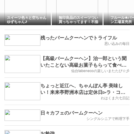
スイーツ色々と空ちゃん
無印良品のスイーツつい
フルール✭バ
ゆずちゃん♪
買っちゃってます！不揃
ン工場直売所
いフィナンシェケーキ紅
茶&レモンと不揃いちい
さなレモンバウム！
残ったバームクーヘンでトライフル
思い込みの毎日
【高級バームクーヘン】治一郎という聞
いたことない高級お菓子もらって食べた
じょ(๑ÒωÓ๑)
仙台tabenecoの楽しいまたたび☆彡
ちょっと近江へ、ちゃんぽん亭 美味し
い！来来亭野洲本店は定休日▻ラ・コリ
ーナ（クラブハリエ）
わはくま六七日記
日々カフェのバームクーヘン
シングルシニアで料理下手
お勉強