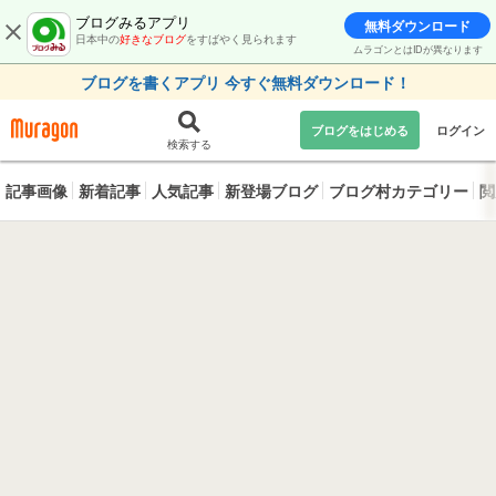
ブログみるアプリ
無料ダウンロード
日本中の
好きなブログ
をすばやく見られます
ムラゴンとはIDが異なります
ブログを書くアプリ 今すぐ無料ダウンロード！
ブログをはじめる
ログイン
検索する
記事画像
新着記事
人気記事
新登場ブログ
ブログ村カテゴリー
閲