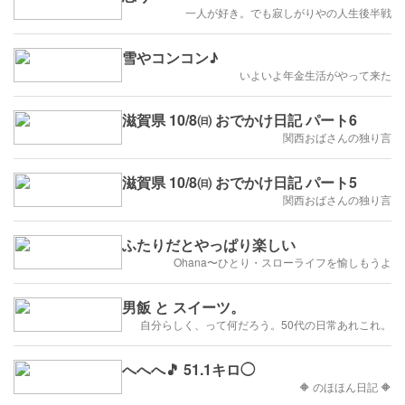
一人が好き。でも寂しがりやの人生後半戦
雪やコンコン♪
いよいよ年金生活がやって来た
滋賀県 10/8㈰ おでかけ日記 パート6
関西おばさんの独り言
滋賀県 10/8㈰ おでかけ日記 パート5
関西おばさんの独り言
ふたりだとやっぱり楽しい
Ohana〜ひとり・スローライフを愉しもうよ
男飯 と スイーツ。
自分らしく、って何だろう。50代の日常あれこれ。
へへへ🎵 51.1キロ◯
🔶 のほほん日記 🔶