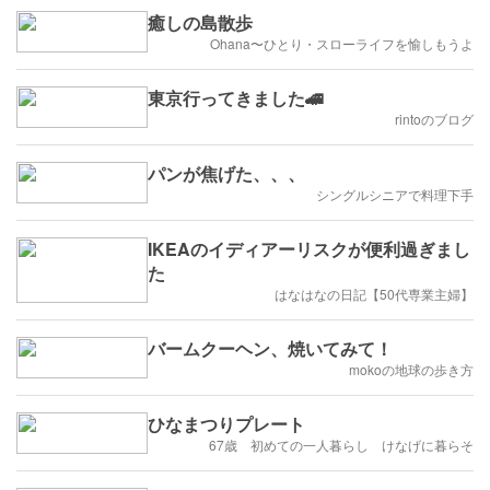
癒しの島散歩
Ohana〜ひとり・スローライフを愉しもうよ
東京行ってきました🚄
rintoのブログ
パンが焦げた、、、
シングルシニアで料理下手
IKEAのイディアーリスクが便利過ぎまし
た
はなはなの日記【50代専業主婦】
バームクーヘン、焼いてみて！
mokoの地球の歩き方
ひなまつりプレート
67歳 初めての一人暮らし けなげに暮らそ