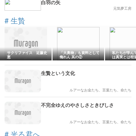
白羽の矢
元気夢工房
#
生贄
サクリファイス 近藤史
「大奥物」も資料として
私たちが学ん
恵
侮れん 其の②
は真実とは程
崇拝を軸に語
論こそが唯一
ています
生贄という文化
ルアーなお金たち、言葉たち、命たち
不完全ゆえのやさしさときびしさ
ルアーなお金たち、言葉たち、命たち
#
光る君へ