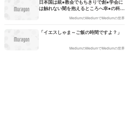
日本国は統●教会でもちきりで創●学会に
は触れない闇を抱えるところへ幸●の科学
の大●氏が死去
MediumのMediumでMediumの世界
「イエスしゃま～ご飯の時間ですよ？」
MediumのMediumでMediumの世界