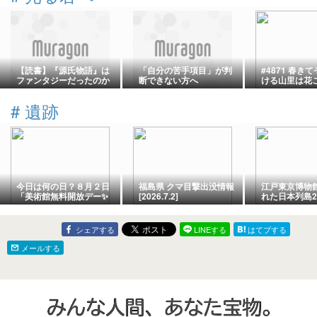
【読書】『源氏物語』は
「自分の苦手項目」が判
#4871 春き
ファンタジーだったのか
断できない方へ
ける山里は花
【はたのしい】
るじなりけれ
#
遺跡
今日は何の日？８月２日
福島県 クマ目撃出没情報
江戸東京博物
「美術館無料開放デー✨
[2026.7.2]
れた日本列島2
❤️✨」注意と全プログラ
（２）
ム紹介♪❤️８月２日(日)❤️
２０２６年@日曜日の美
シェアする
LINEする
はてブする
術館@地元ローマ市発！
現地イタリア最新情報♪
メールする