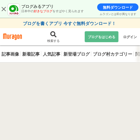
ブログみるアプリ
無料ダウンロード
日本中の
好きなブログ
をすばやく見られます
ムラゴンとはIDが異なります
ブログを書くアプリ 今すぐ無料ダウンロード！
ブログをはじめる
ログイン
検索する
記事画像
新着記事
人気記事
新登場ブログ
ブログ村カテゴリー
閲