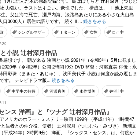
6年）1月に読んだ本の感想記録です。 島はぼくらと 辻村深月（つじ
社 力強い。ラストはすごい。豪快でした。 構成は、 Ⅰ 池上朱里
年生、父は海で死亡、瀬戸内海、淡路島あたりにある小さな火山島
口3000人）居住の語りです。 続くⅡ...
続きをみる
政
シングルマザー
Ｉターン
女性
ロハス
7:20
画と小説 辻村深月作品
感想です。 朝が来る 映画と小説 2021年（令和3年）5月に観まし
 2020年（令和2年）公開 2時間19分 DVD 監督：河瀨直美 俳優：永
蒔田彩珠（まきた・あじゅ）、浅田美代子 小説は何度か読み返し
です。 テレビドラマ版...
続きをみる
中学生の妊娠
河瀨直美
永作博美
井浦新
2:11
センス 洋画』と『ツナグ 辻村深月作品』
アメリカのホラー・ミステリー映画 1999年（平成11年） 1時間47
死者と生者との仲介役。使者） 辻村深月（つじむら・みづき） 新潮文
年（平成24年）2時間9分） 洋画、『シックス・センス』は、何度か