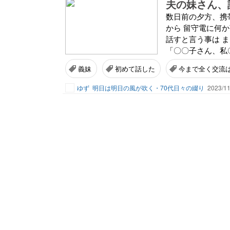
夫の妹さん、
数日前の夕方、携
から 留守電に何
話すと言う事は 
「〇〇子さん、私〇
義妹
初めて話した
今まで全く交流
ゆず
明日は明日の風が吹く・70代日々の綴り
2023/11