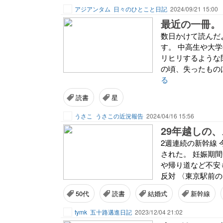
アジアンタム
日々のひとこと日記
2024/09/21 15:00
最近の一冊。
数日かけて読んだ
す。 中高生や大
リヒリするような
の頃、失ったものは
る
読書
星
うさこ
うさこの近況報告
2024/04/16 15:56
29年越しの
2週連続の新幹線 
された。 妊娠期
や帰り道など不安
反対 〈東京駅前の
50代
読書
結婚式
新幹線
tymk
五十路邁進日記
2023/12/04 21:02