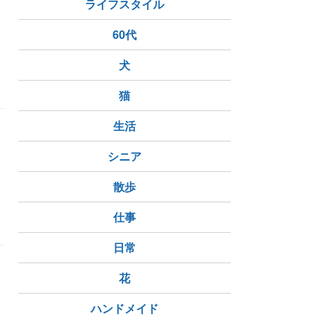
む
ライフスタイル
60代
犬
猫
生活
シニア
ま
散歩
親子
仕事
日常
花
ハンドメイド