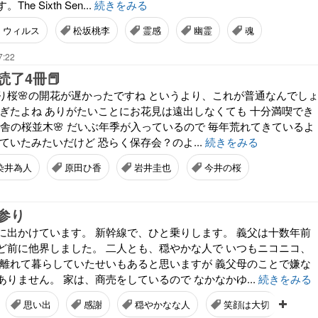
e Sixth Sen...
続きをみる
・ウィルス
松坂桃李
霊感
幽霊
魂
7:22
読了4冊📕
り桜🌸の開花が遅かったですね というより、これが普通なんでし
すぎたよね ありがたいことにお花見は遠出しなくても 十分満喫でき
田舎の桜並木🌸 だいぶ年季が入っているので 毎年荒れてきているよ
ていたみたいだけど 恐らく保存会？のよ...
続きをみる
染井為人
原田ひ香
岩井圭也
今井の桜
参り
に出かけています。 新幹線で、ひと乗りします。 義父は十数年前
ど前に他界しました。 二人とも、穏やかな人で いつもニコニコ、
 離れて暮らしていたせいもあると思いますが 義父母のことで嫌な
りません。 家は、商売をしているので なかなかゆ...
続きをみる
思い出
感謝
穏やかなな人
笑顔は大切
傲