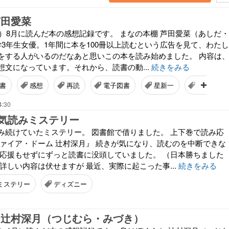
芦田愛菜
年）8月に読んだ本の感想記録です。 まなの本棚 芦田愛菜（あしだ・
学3年生女優。1年間に本を100冊以上読むという広告を見て、わたし
をする人がいるのだなあと思いこの本を読み始めました。 内容は
想文になっています。それから、読書の動...
続きをみる
書
感想
再読
電子図書
星新一
山中伸弥
4:30
気読みミステリー
み続けていたミステリー。 図書館で借りました。 上下巻で読み応
ファイア・ドーム 辻村深月』 続きが気になり、読むのを中断できな
の応援もせずにずっと読書に没頭していました。 （日本勝ちました
詳しい内容は伏せますが 最近、実際に起こった事...
続きをみる
ミステリー
ディズニー
 辻村深月（つじむら・みづき）