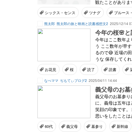
観たことがあります。Th
シックス・センス
ツナグ
ブルース
熊太郎
熊太郎の旅と映画と読書感想文2
2025/12/14 0
今年の桜🌸と
今年はここ数年よ
う ここ数年が早
るので😅 近場の
うな 保存してくれ
お花見
桜
読了
読書
なべママ
ぢもてぃブログ2
2025/04/11 14:44
義父母のお墓
義父母のお墓参り
に、義母は五年ほ
笑顔の印象です。
思いをしたことはあ
60代
義父母
墓参り
新幹線