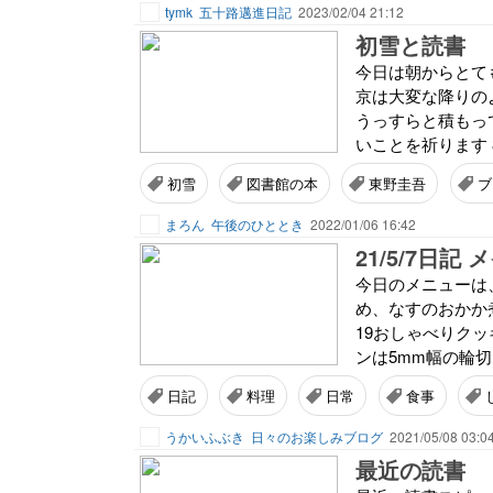
tymk
五十路邁進日記
2023/02/04 21:12
初雪と読書
今日は朝からとても
京は大変な降りの
うっすらと積もっ
いことを祈ります 
初雪
図書館の本
東野圭吾
ブ
まろん
午後のひととき
2022/01/06 16:42
21/5/7日
今日のメニューは
め、なすのおかか
19おしゃべりク
ンは5mm幅の輪切
日記
料理
日常
食事
うかいふぶき
日々のお楽しみブログ
2021/05/08 03:0
最近の読書