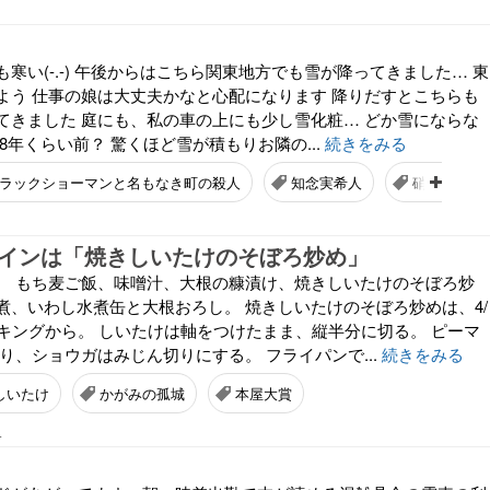
寒い(-.-) 午後からはこちら関東地方でも雪が降ってきました… 東
よう 仕事の娘は大丈夫かなと心配になります 降りだすとこちらも
てきました 庭にも、私の車の上にも少し雪化粧… どか雪にならな
8年くらい前？ 驚くほど雪が積もりお隣の...
続きをみる
ラックショーマンと名もなき町の殺人
知念実希人
硝子の塔の
記 メインは「焼きしいたけのそぼろ炒め」
、 もち麦ご飯、味噌汁、大根の糠漬け、焼きしいたけのそぼろ炒
煮、いわし水煮缶と大根おろし。 焼きしいたけのそぼろ炒めは、4/
ッキングから。 しいたけは軸をつけたまま、縦半分に切る。 ピーマ
り、ショウガはみじん切りにする。 フライパンで...
続きをみる
しいたけ
かがみの孤城
本屋大賞
4