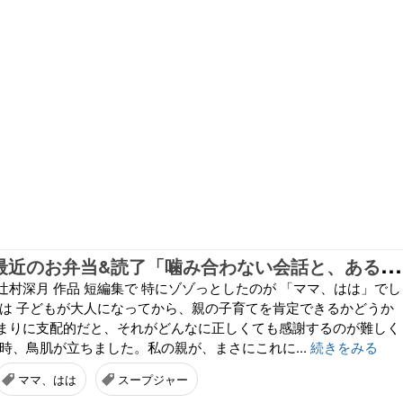
し
めじ摘み&最近のお弁当&読了「噛み合わない会話と、ある過去について」
辻村深月 作品 短編集で 特にゾゾっとしたのが 「ママ、はは」でし
解は 子どもが大人になってから、親の子育てを肯定できるかどうか
まりに支配的だと、それがどんなに正しくても感謝するのが難しく
時、鳥肌が立ちました。私の親が、まさにこれに...
続きをみる
ママ、はは
スープジャー