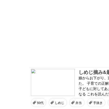
娘からお下がり、
た。 子育ての正
子どもに対してあ
なる これを読んだ
50代
しめじ
弁当
手抜き