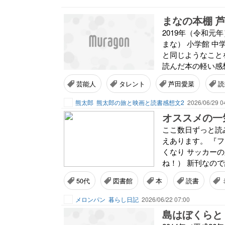
まなの本棚 
2019年（令和元
まな） 小学館 中
と同じようなこと
読んだ本の軽い感
芸能人
タレント
芦田愛菜
読
熊太郎
熊太郎の旅と映画と読書感想文2
2026/06/29 0
オススメの一
ここ数日ずっと読
えあります。 『
くなり サッカー
ね！） 新刊なので
50代
図書館
本
読書
メロンパン
暮らし日記
2026/06/22 07:00
島はぼくらと