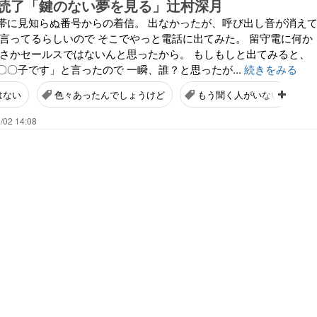
読了「鍵のない夢を見る」辻村深月
帯に見知らぬ番号からの着信。 出なかったが、呼び出し音が消え
か言ってるらしいので そこでやっと電話に出てみた。 留守電に何か
まさかセールスではないんと思ったから。 もしもしと出てみると、
〇子です」と言ったので 一瞬、誰？と思ったが...
続きをみる
はない
色々あったんでしょうけど
もう聞く人がいない
/02 14:08