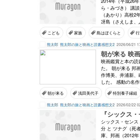
2014年（平成2
ら・みづき） 講談
（あかり）高校2
冴島（さえしま、人
こども
家族
島はぼくらと
行
熊太郎
熊太郎の旅と映画と読書感想文2
2026/06/21 1
朝が来る 映
映画鑑賞と本の読書
た。 朝が来る 邦画
作博美、井浦新、
した。 感動の名作
朝が来る
浅田美代子
特別養子縁組
熊太郎
熊太郎の旅と映画と読書感想文2
2026/02/22 0
『シックス・
シックス・センス 
分 と ツナグ（
庫、邦画（2012