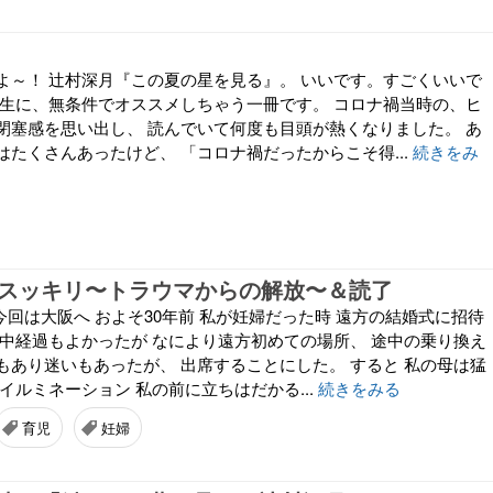
よ～！ 辻村深月『この夏の星を見る』。 いいです。すごくいいで
学生に、無条件でオススメしちゃう一冊です。 コロナ禍当時の、ヒ
閉塞感を思い出し、 読んでいて何度も目頭が熱くなりました。 あ
たくさんあったけど、 「コロナ禍だったからこそ得...
続きをみ
、スッキリ〜トラウマからの解放〜＆読了
今回は大阪へ およそ30年前 私が妊婦だった時 遠方の結婚式に招待
間中経過もよかったが なにより遠方初めての場所、 途中の乗り換え
もあり迷いもあったが、 出席することにした。 すると 私の母は猛
イルミネーション 私の前に立ちはだかる...
続きをみる
育児
妊婦