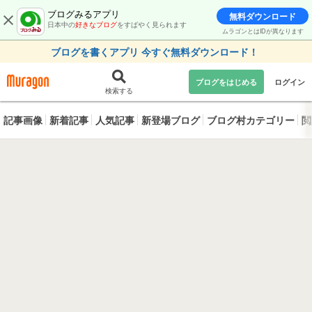
ブログみるアプリ
無料ダウンロード
日本中の
好きなブログ
をすばやく見られます
ムラゴンとはIDが異なります
ブログを書くアプリ 今すぐ無料ダウンロード！
ブログをはじめる
ログイン
検索する
記事画像
新着記事
人気記事
新登場ブログ
ブログ村カテゴリー
閲