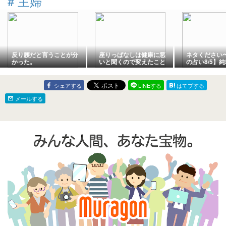
#
主婦
反り腰だと言うことが分
座りっぱなしは健康に悪
ネタください
かった。
いと聞くので変えたこと
の占い8/5】
シェアする
LINEする
はてブする
メールする