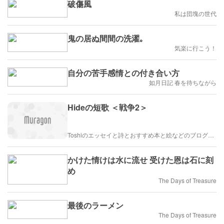
破傷風
私は団塊の世代
鬼の居ぬ間間の洗濯｡
気楽に行こう！
自分の苦手感情との付き合い方
如月日記 春を待ちながら
Hideの短歌 ＜戦争2＞
Toshiのエッセイと詩とおすすめ本と絵などのブログ by車戸都志春
かけた情けは水に流せ 受けた恩は石に刻
め
The Days of Treasure
最後のラーメン
The Days of Treasure