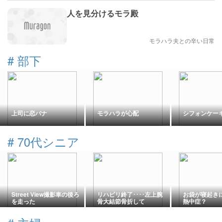
人を見分けるモラ殿
モラハラ夫との辛い日常
#
部下
上司に恋バナ
モラハラが心配
シフォンケー
#
70代シニア
Street View撮影車の後ろ
リハビリ終了････左上腕
お袋が寝起き
を走った
骨大結節骨折して
熱中症？