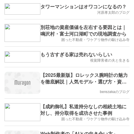
タワーマンションはオワコンになるの？
河原孝太郎のブログ
別荘地の資産価値を左右する要因とは｜
鳴沢村・富士河口湖町での現地調査から
困った不動産・ワケアリ物件の駆け込み寺
もう古すぎる家は売れないらしい
視覚障害者の夫と生きる
【2025最新版】ロレックス腕時計の魅力
を徹底解説｜人気モデル・選び方・資産
価値まで完全ガイド
berezakaのブログ
【成約御礼】私道持分なしの相続土地に
対し、持分取得を成功させた事例
困った不動産・ワケアリ物件の駆け込み寺
Web制作者の「AIとの向き合い方」