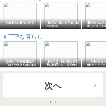
冷凍食品を買ってみる
【50代/】迷いを手放し自
暑いのでエア
由になる…
閉じこもる1日
#
丁寧な暮らし
子供のプチ読書感想文
【8月8日】顔の産毛を丁
++7月のウォ
「ゆうやけとんぼジェッ
寧に処理する、大人のツ
録*と・・・*+
ト」を読みました。
ヤ肌磨き
次へ
1
/
2