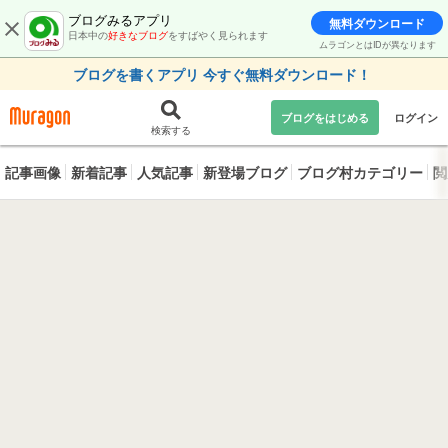
ブログみるアプリ
無料ダウンロード
日本中の
好きなブログ
をすばやく見られます
ムラゴンとはIDが異なります
ブログを書くアプリ 今すぐ無料ダウンロード！
ブログをはじめる
ログイン
検索する
記事画像
新着記事
人気記事
新登場ブログ
ブログ村カテゴリー
閲