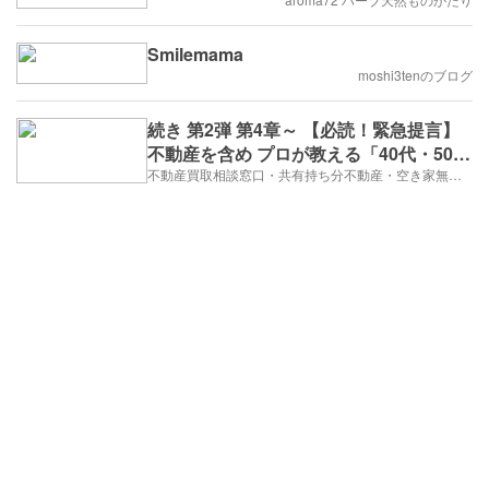
Smilemama
moshi3tenのブログ
続き 第2弾 第4章～ 【必読！緊急提言】
不動産を含め プロが教える「40代・50
代・60代」家を買った世代への最終警告
不動産買取相談窓口・共有持ち分不動産・空き家無料相談窓口・相続問題解決・不動産管理 株式会社innovation9 イノベーションナインのブログ
～なぜあなたの生活はずっと苦しいの
か？ これから訪れる「最悪のストーリ
ー」と、そこからの脱出ルート～ 株式会
社innovation9