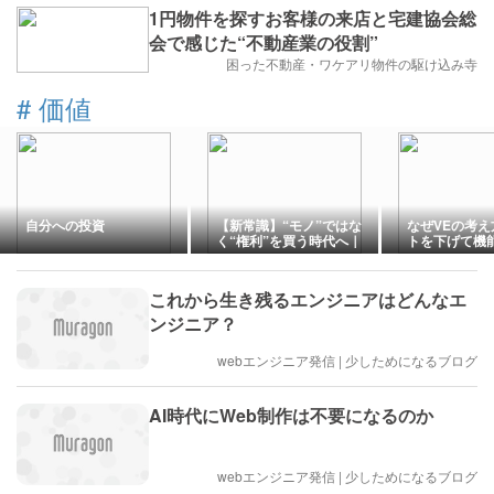
1円物件を探すお客様の来店と宅建協会総
会で感じた“不動産業の役割”
困った不動産・ワケアリ物件の駆け込み寺
#
価値
自分への投資
【新常識】“モノ”ではな
なぜVEの考
く“権利”を買う時代へ｜
トを下げて機
日本でしか手に入らない
ことはできな
特別体験とは
のですか？
これから生き残るエンジニアはどんなエ
ンジニア？
webエンジニア発信 | 少しためになるブログ
AI時代にWeb制作は不要になるのか
webエンジニア発信 | 少しためになるブログ