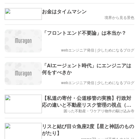
お金はタイムマシン
境界から見る景色
「フロントエンド不要論」は本当か？
webエンジニア発信 | 少しためになるブログ
「AIエージェント時代」にエンジニアは
何をすべきか
webエンジニア発信 | 少しためになるブログ
【私道の寄付・公道移管の実務】行政対
応の違いと不動産リスク管理の視点（横
浜市西区事例）
困った不動産・ワケアリ物件の駆け込み寺
リスと結び目☆魚座2度【星と神話のもの
がたり】
aroma72 ハーブ天然ものがたり