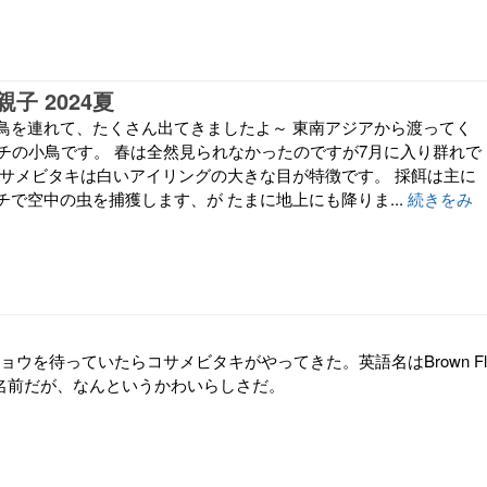
子 2024夏
鳥を連れて、たくさん出てきましたよ～ 東南アジアから渡ってく
ンチの小鳥です。 春は全然見られなかったのですが7月に入り群れで
コサメビタキは白いアイリングの大きな目が特徴です。 採餌は主に
で空中の虫を捕獲します、が たまに地上にも降りま...
続きをみ
チョウを待っていたらコサメビタキがやってきた。英語名はBrown Fl
地味な名前だが、なんというかわいらしさだ。