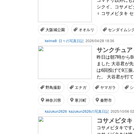
シクイ、コサメビ
♀ コサメビタキ 
大阪城公園
オオルリ
センダイムシ
keima8
日々の写真日記
2026/04/28 18:36
サンクチュア
昨日は朝7時からB
ました 大谷君が
は6回投げて9三
た。 大谷君が打て
野鳥撮影
エナガ
ヤマガラ
シ
神奈川県
寒川町
秦野市
kazukun2626
kazukun2626の写真日記
2025/10/06 02
コサメビタキ 20
コサメビタキです
コサメビタキは地