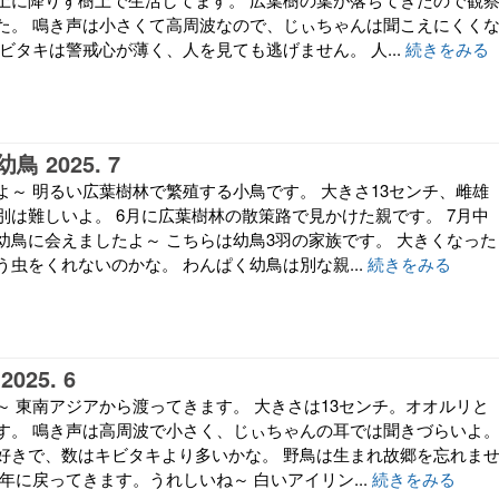
た。 鳴き声は小さくて高周波なので、じぃちゃんは聞こえにくく
ビタキは警戒心が薄く、人を見ても逃げません。 人...
続きをみる
 2025. 7
よ～ 明るい広葉樹林で繁殖する小鳥です。 大きさ13センチ、雌雄
別は難しいよ。 6月に広葉樹林の散策路で見かけた親です。 7月中
幼鳥に会えましたよ～ こちらは幼鳥3羽の家族です。 大きくなった
虫をくれないのかな。 わんぱく幼鳥は別な親...
続きをみる
25. 6
～ 東南アジアから渡ってきます。 大きさは13センチ。オオルリと
す。 鳴き声は高周波で小さく、じぃちゃんの耳では聞きづらいよ
好きで、数はキビタキより多いかな。 野鳥は生まれ故郷を忘れま
年に戻ってきます。うれしいね～ 白いアイリン...
続きをみる