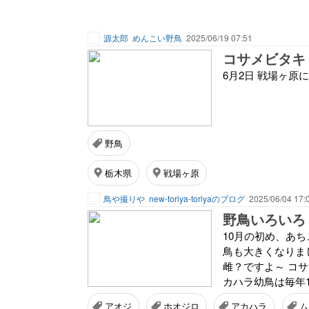
源太郎
めんこい野鳥
2025/06/19 07:51
コサメビタキ
6月2日 戦場ヶ原
野鳥
栃木県
戦場ヶ原
鳥や撮りや
new-toriya-toriyaのブログ
2025/06/04 17:
野鳥いろいろ 
10月の初め、あ
鳥も大きくなりま
雌？ですよ～ コサ
カハラ幼鳥は毎年1
アオジ
ホオジロ
アカハラ
ム