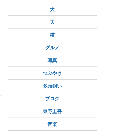
な
犬
夫
猫
グルメ
写真
つぶやき
多頭飼い
ブログ
東野圭吾
。
せ
音楽