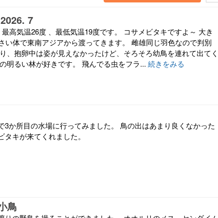
26. 7
、最高気温26度 、最低気温19度です。 コサメビタキですよ～ 大き
小さい体で東南アジアから渡ってきます。 雌雄同じ羽色なので判別
くり、抱卵中は姿が見えなかったけど、そろそろ幼鳥を連れて出て
の明るい林が好きです。 飛んでる虫をフラ...
続きをみる
で3か所目の水場に行ってみました。 鳥の出はあまり良くなかった
ビタキが来てくれました。
小鳥
渡りの野鳥を撮ることができました。 オオルリのメス、センダイ