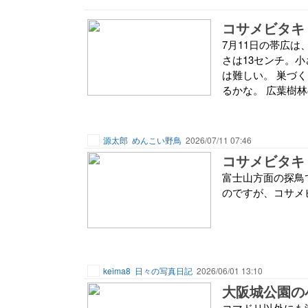
コサメビタキ 20
7月11日の帯広は
さは13センチ。
は難しい。 巣づ
るかな。 広葉樹林
源太郎
めんこい野鳥
2026/07/11 07:46
コサメビタキ
富士山方面の探鳥
のですが、コサメ
keima8
日々の写真日記
2026/06/01 13:10
大阪城公園の
コマドリ以外にも