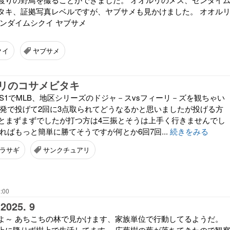
タキ、証拠写真レベルですが、ヤブサメも見かけました。 オオル
センダイムシクイ ヤブサメ
クイ
ヤブサメ
リのコサメビタキ
S1でMLB、地区シリーズのドジャ－スvsフィーリ－ズを観ちゃい
先発で投げて2回に3点取られてどうなるかと思いましたが投げる方
振とまずまずでしたが打つ方は4三振とそうは上手く行きませんでし
ればもっと簡単に勝てそうですが何とか6回7回...
続きをみる
ラサギ
サンクチュアリ
:00
25. 9
よ～ あちこちの林で見かけます、家族単位で行動してるようだ。
上に降りず樹上で生活してます。 広葉樹の葉が落ちてきたので観