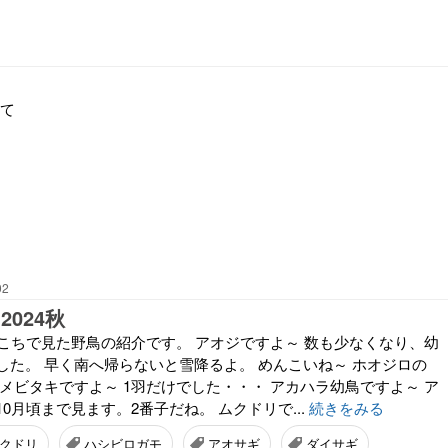
にて
02
2024秋
ちこちで見た野鳥の紹介です。 アオジですよ～ 数も少なくなり、幼
した。 早く南へ帰らないと雪降るよ。 めんこいね～ ホオジロの
メビタキですよ～ 1羽だけでした・・・ アカハラ幼鳥ですよ～ ア
0月頃まで見ます。2番子だね。 ムクドリで...
続きをみる
クドリ
ハシビロガモ
アオサギ
ダイサギ