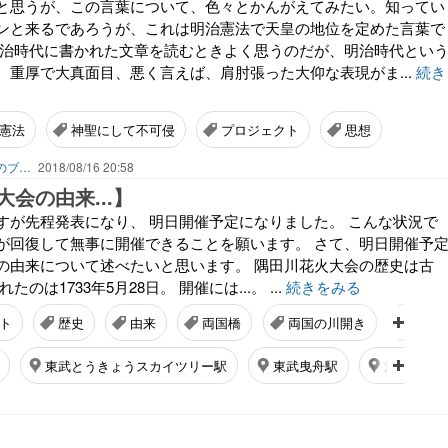
と思うが、この言葉について、色々とかんがえてみたい。知ってい
ンと来るであろうが、これは明治憲法で天皇の地位を定めた言葉で
明治時代に書かれた文章を読むときよく思うのだが、明治時代とい
、重厚で大真面目、悪く言えば、肩肘張った大仰な表現がま...
続き
憲法
神聖にして不可侵
プロジェクト
思想
Toshiのエッセイと詩とおすすめ本と絵などのブログ by車戸都志春
2018/08/16 20:58
会の由来...】
すが先程発表になり、 明日開催予定になりました。 こんな状況で
が回復して無事に開催できることを願います。 さて、明日開催予
の由来について述べたいと思います。 隅田川花火大会の歴史は古
のは1733年5月28日。 開催には...。 ...
続きをみる
ト
歴史
由来
両国橋
両国の川開き
隅田
東武とうきょうスカイツリー駅
東武曳舟駅
浅草駅