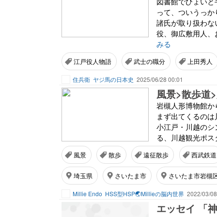
図書館でひょいと
って、ついうっか
諸氏が取り扱わな
役、御広敷用人、
みる
江戸役人物語
武士の職分
上田秀人
住兵衛
ヤジ馬の日本史
2025/06/28 00:01
風景>散歩道
岩槻人形博物館か
まず出てくるのは
小江戸・川越のシ
る、川越観光ポスタ
風景
散歩
遠征散歩
西武鉄道
埼玉県
さいたま市
さいたま市岩槻
Millie Endo
HSS型HSP🌏Millieの脳内世界
2022/03/08
エッセイ 「