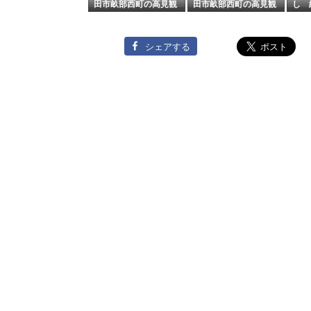
田市畝部西町の高見観
田市畝部西町の高見観
し 
音
音
シェアする