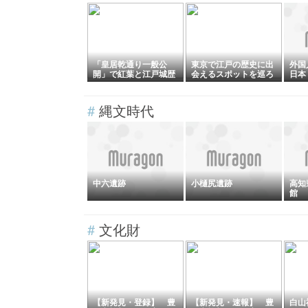
「皇居乾通り一般公
東京で江戸の歴史に出
外国
開」で紅葉と江戸城歴
会えるスポットを巡ろ
日本
史散策を楽しもう！
う！
【東京・千代田区】
#
縄文時代
中六遺跡
小樋尻遺跡
高知
館
#
文化財
【新発見・登録】 豊
【新発見・速報】 豊
白山