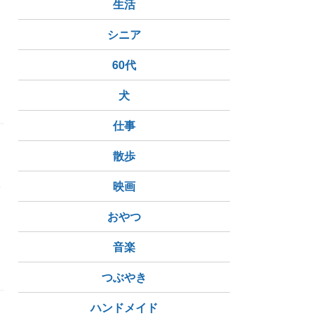
あ
生活
家
シニア
60代
行
将軍近侍職
犬
仕事
と
散歩
、
い
映画
おやつ
杏
音楽
台東区
台東区上野
上野駅
つぶやき
ハンドメイド