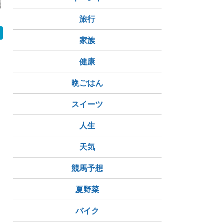
近くの立派な古
ト地蔵、そして厚塗り
男鹿市 真
ギャル地蔵
の歴史をご
旅行
家族
健康
晩ごはん
スイーツ
人生
天気
競馬予想
夏野菜
バイク