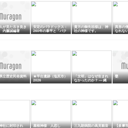
人が見た古き良き
安定のパラドックス：
貴方の御先祖様は、神
異形の
 内藤誠編著
260年の泰平と「パク
社の神様です。
なれな
ス・ロマーナ」が教え
深掘り
る、持続可能社会の条
件
県立歴史民俗資料
★平出遺跡（塩尻市）
「文明」はなぜ生まれ
甕
2026
なかったのか？ ― 縄
文１万年の謎を、宇宙
の視点で解いてみる
神社に封印され
屋根神様 人恋し
三九朗病院の高見観音
【多摩