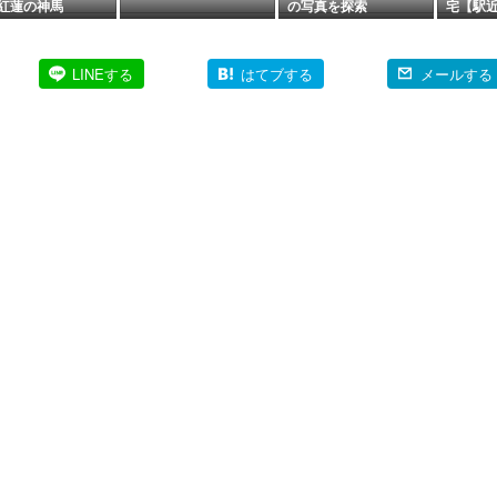
紅蓮の神馬
の写真を探索
宅【駅
民家】
LINEする
はてブする
メールする