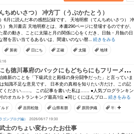
んちめいさつ） 冲方丁（うぶかたとう）
4年）6月に読んだ本の感想記録です。 天地明察（てんちめいさつ） 
う） 角川書店 天地明察とは、本書290ページに登場するのですが、
た星の動き、ことに太陽と月の関係に心をくだき、日蝕・月蝕の日
な暦を言い当てるあるいは、間違いのない暦...
続きをみる
算術
日にち
正確
太陽
地球
5:16
薩
長のバックにも徳川幕府のバックにもどちらにもフリーメーソンがいた
治維新のことを「下級武士と殿様の身分闘争だった」と言っていま
れは知識不足な意見です。 日本史の真相を知りたい方だけ、この記
てください……。 この記事を書いた私は…… ●人気ブログランキン
のオカルトランキング最高1位 ●同じくにほんブロ...
続きをみる
イルド
吉田松陰
山県有朋
原田伊織
半藤一利
ラゴンブログ編）
2026/06/17 19:30
／武士のちょい変わったお仕事