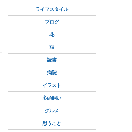
ライフスタイル
う
ブログ
花
猫
読書
定
病院
イラスト
川花火大会
多頭飼い
蔵前駅
両国駅
浅草橋駅
グルメ
思うこと