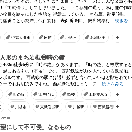
手に取った本の、そしてたまたま目にしたページに こんな文章が
り「衝動借り」してしまいました。 ～ご存知の通り、私は他の作
い役目を題材にした物語を 得意にしている。 屋右筆、勘定吟味
お髷番こと小納戸月代御髪係、表御番医師、 闕所物奉行...
続きを
征夷大将軍
尿筒
小納戸
お城坊主
殺生奉
>人形のまち岩槻❾時の鐘
ら400m徒歩5分に「時の鐘」があります。 「時の鐘」と検索する
川越にあるもの（有名）です。 西武鉄道が力を入れている観光地
ンボルです。 西武線の駅には通年必ずと言っていいほど貼られて
ーでもお馴染みですね。 西武新宿駅にはミニチ...
続きをみる
時の鐘
江戸時代
鐘楼
上野寛永寺
大銀
区
川越市
東武岩槻駅
川越駅
西武新宿駅
 22:00
神聖にして不可侵」なるもの