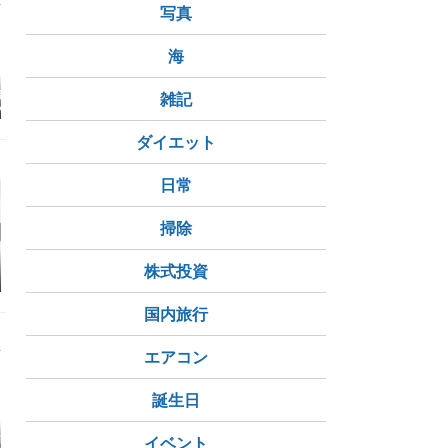
写真
海
僧侶、武家しか
＜京都守護職屋敷・金
＜碓井関所＞の”城
＜八王子千
雑記
い「虚無僧」を
戒光明寺＞の”城門”を
門”を巡る－江戸幕府
人頭＞の”
！
巡るー京都治安を守る
防衛の為の”入り鉄砲
－江戸防衛
べく松平容保が付いた
に出女”を取締る関所
１００人が
ダイエット
屋敷と本陣
の復元東門
った組織体
日常
掃除
茱萸ノ木遺跡
石刀
【秋田県の
株式投資
代市 柏子
史をご紹介
国内旅行
エアコン
誕生日
市】旧富澤家住
夏は自粛ください
化粧地蔵転じて赤マン
【秋田県
イベント