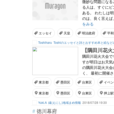
微妙な問題になる
る人は、すぐにピ
ある。 わたしは
のは、良く言えば
をみる
エッセイ
天皇
明治政府
平和
Toshiharu
【隅田川花火大
隅田川花火大会で
すが明日はお天気
の隅田川花火大会
く、 最初に開催された
東京都
墨田区
台東区
イベン
東京都
墨田区
台東区
押上駅
Yuki.A
縁(えにし)地域まめ情報
2018/07/28 19:30
#
徳川幕府