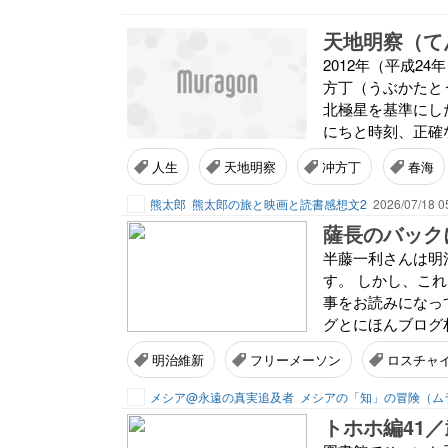
天地明察（て
2012年（平成2
方丁（うぶかたと
北極星を基準にし
にちと時刻、正確
人生
天地明察
冲方丁
春海
熊太郎
熊太郎の旅と映画と読書感想文2
2026/07/18 0
半藤一利さんは明
す。 しかし、こ
事をお読みになっ
グとにほんブログ村
明治維新
フリーメーソン
ロスチャ
メシア@永遠の真実追及者
メシアの「知」の冒険（ム
トホホ編41