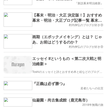
『新説幕末明治維新』
【幕末・明治・大正 決定版！】おすすめ
幕末・明治・大正ブログ記事一覧 幕末・
明治・大正の写真たくさん有♪♪
村内伸弘のブログが好き😍
画期（エポックメイキング）とは？ じゃ
あ、お前はどうするのか？
村内伸弘のブログが好き😍
エッセイ Ifというもの ＜第二次大戦と明
治維新＞
Toshiのエッセイと詩とおすすめ本と絵などのブログ by車戸都志春
『正義は必ず勝つ』
若者たちへの伝言
仙巌園・尚古集成館（鹿児島市）
2018年無職の旅