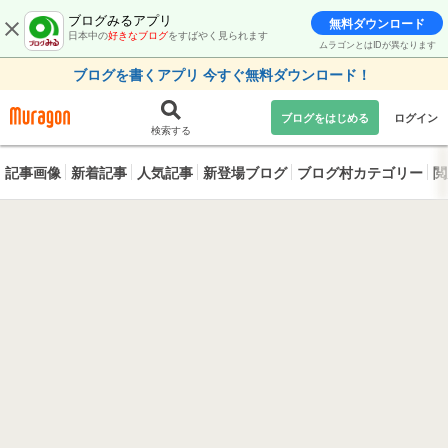
ブログみるアプリ
無料ダウンロード
日本中の
好きなブログ
をすばやく見られます
ムラゴンとはIDが異なります
ブログを書くアプリ 今すぐ無料ダウンロード！
ブログをはじめる
ログイン
検索する
記事画像
新着記事
人気記事
新登場ブログ
ブログ村カテゴリー
閲