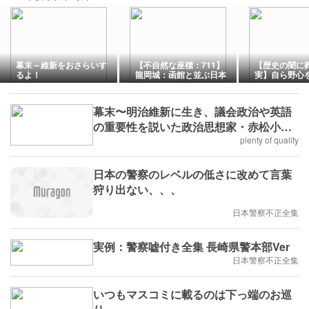
幕末～維新をおさらいす
【不自然な座標：711】
【歴史の闇に
るよ！
龍岡城：函館と並ぶ日本
実】自ら野心
に二つだけの星形要塞、
利本家の存続
もう一つの五稜郭に隠さ
捧げた「小早
れた未完の歴史
幕末〜明治維新に生き、議会政治や英語
の重要性を説いた政治思想家・赤松小三
郎
plenty of quality
日本の警察のレベルの低さに改めて言葉
狩り出ない、、、
日本警察不正全集
実例：警察嘘付き全集 長崎県警本部Ver
日本警察不正全集
いつもマスコミに載るのは下っ端のお巡