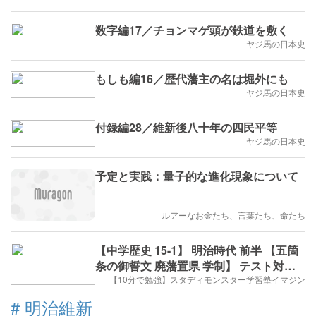
数字編17／チョンマゲ頭が鉄道を敷く
ヤジ馬の日本史
もしも編16／歴代藩主の名は堀外にも
ヤジ馬の日本史
付録編28／維新後八十年の四民平等
ヤジ馬の日本史
予定と実践：量子的な進化現象について
ルアーなお金たち、言葉たち、命たち
【中学歴史 15-1】 明治時代 前半 【五箇
条の御誓文 廃藩置県 学制】 テスト対策
受験対策
【10分で勉強】スタディモンスター学習塾イマジン
#
明治維新