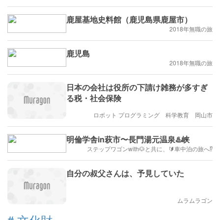
鹿屋基地史料館（鹿児島県鹿屋市）
2018年無職の旅
鹿児島
2018年無職の旅
日本の会社は役所の下請け雑務が多すぎ
る税・社会保険
ロボット プログラミング 科学教育 岡山市
明倫学舎in萩市〜長門湯元温泉♨️峡
ステップワゴンwith🐶と共に、🔰車中泊の旅へ⁉️
自分の叔父さんは、予見していた
ムラムラゴン
#
文化財