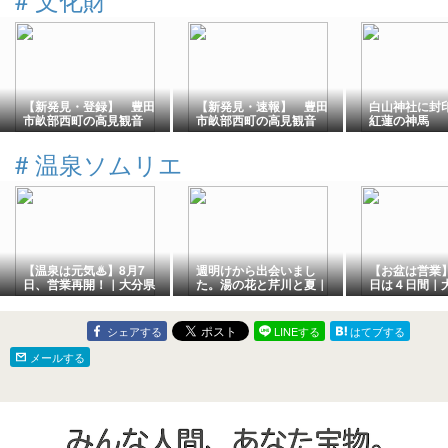
【新発見・登録】 豊田
【新発見・速報】 豊田
白山神社に
市畝部西町の高見観音
市畝部西町の高見観音
紅蓮の神馬
#
温泉ソムリエ
【温泉は元気♨】8月7
週明けから出会いまし
【お盆は営業
日、営業再開！｜大分県
た。湯の花と芹川と夏｜
日は４日間｜
竹田市長湯温泉ホテル
大分県竹田市長湯温泉ホ
市長湯温泉「
「クアパーク長湯」
テル「クアパーク長湯」
長湯」
シェアする
LINEする
はてブする
メールする