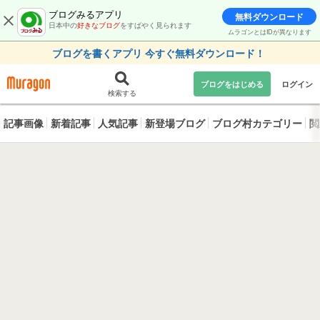
ブログみるアプリ
無料ダウンロード
日本中の
好きなブログ
をすばやく見られます
ムラゴンとはIDが異なります
ブログを書くアプリ 今すぐ無料ダウンロード！
ブログをはじめる
ログイン
検索する
記事画像
新着記事
人気記事
新登場ブログ
ブログ村カテゴリー
閲