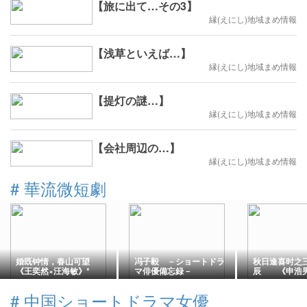
【旅に出て…その3】
縁(えにし)地域まめ情報
【浅草といえば…】
縁(えにし)地域まめ情報
【提灯の謎…】
縁(えにし)地域まめ情報
【会社周辺の…】
縁(えにし)地域まめ情報
#
華流微短劇
婚既钟情，春山可望
冯子毅 －ショートドラ
秋日逢喜时之
《王奕然×汪海敏》*
マ俳優備忘録－
辰 《申浩男
#
中国ショートドラマ女優