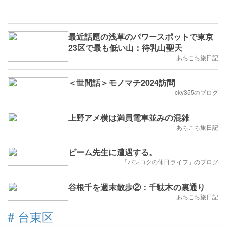
最近話題の浅草のパワースポットで東京
23区で最も低い山：待乳山聖天
あちこち旅日記
＜世間話＞モノマチ2024訪問
cky355のブログ
上野アメ横は満員電車並みの混雑
あちこち旅日記
ビーム先生に遭遇する。
「バンコクの休日ライフ」のブログ
谷根千を週末散歩②：千駄木の裏通り
あちこち旅日記
#
台東区