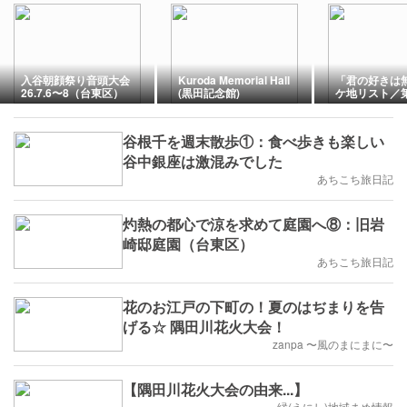
入谷朝顔祭り音頭大会
Kuroda Memorial Hall
「君の好きは
26.7.6〜8（台東区）
(黒田記念館)
ケ地リスト／
な私たちに「
は作れるか!?
谷根千を週末散歩①：食べ歩きも楽しい
谷中銀座は激混みでした
あちこち旅日記
灼熱の都心で涼を求めて庭園へ⑧：旧岩
崎邸庭園（台東区）
あちこち旅日記
花のお江戸の下町の！夏のはぢまりを告
げる☆ 隅田川花火大会！
zanpa 〜風のまにまに〜
【隅田川花火大会の由来...】
縁(えにし)地域まめ情報