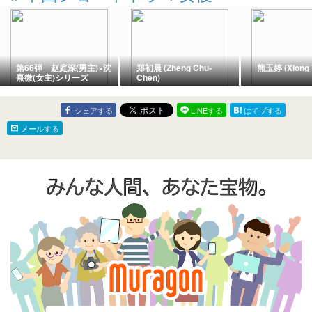
第66弾 赵庭深(男主)×沈
郑初晨 (Zheng Chu-
熊玉婷 (Xiong Y
熹微(女主)シリーズ
Chen)
シェアする
LINEする
はてブする
メールする